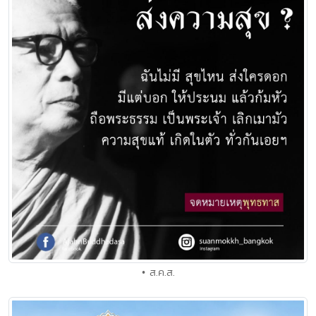
• ส.ค.ส.