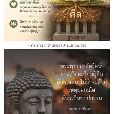
• ศีล คือรากฐานของสมาธิและปัญญา