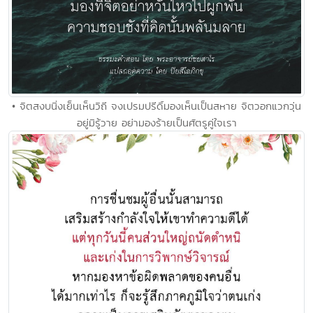
• จิตสงบนิ่งเย็นเห็นวิถี จงเปรมปรีดิ์มองเห็นเป็นสหาย จิตวอกแวกวุ่น
อยู่มิรู้วาย อย่ามองร้ายเป็นศัตรูคู่ใจเรา