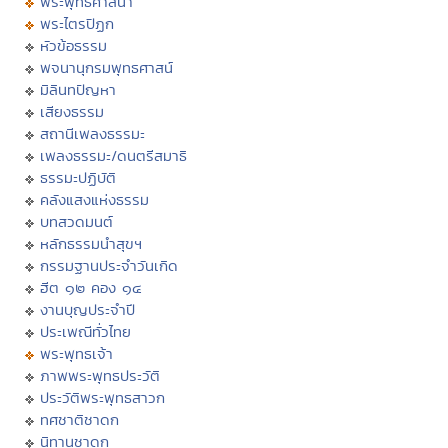
พระพุทธศาสนา
พระไตรปิฏก
หัวข้อธรรม
พจนานุกรมพุทธศาสน์
มิลินทปัญหา
เสียงธรรม
สถานีเพลงธรรมะ
เพลงธรรมะ/ดนตรีสมาธิ
ธรรมะปฏิบัติ
คลังแสงแห่งธรรม
บทสวดมนต์
หลักธรรมนำสุขฯ
กรรมฐานประจำวันเกิด
ฮีต ๑๒ คอง ๑๔
งานบุญประจำปี
ประเพณีทั่วไทย
พระพุทธเจ้า
ภาพพระพุทธประวัติ
ประวัติพระพุทธสาวก
ทศชาติชาดก
นิทานชาดก