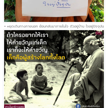
• หยุดเดินทางภายนอก ย้อนกลับมาภายในใจ ตัวอยู่บ้าน ใจอยู่ปัจจุบัน