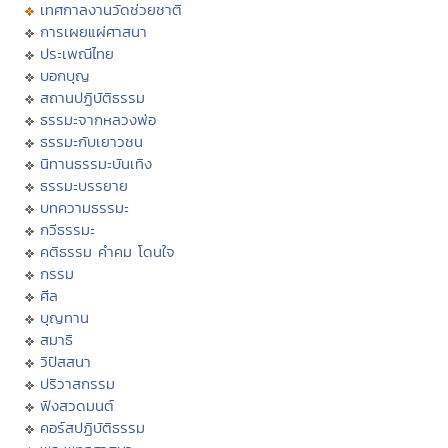
เทศกาลงานวัดช่วยชาติ
การเผยแผ่ศาสนา
ประเพณีไทย
บอกบุญ
สถานปฏิบัติธรรม
ธรรมะจากหลวงพ่อ
ธรรมะกับเยาวชน
นิทานธรรมะบันเทิง
ธรรมะบรรยาย
บทความธรรมะ
กวีธรรมะ
คติธรรม คำคม โดนใจ
กรรม
ศีล
บุญทาน
สมาธิ
วิปัสสนา
ปริวาสกรรม
ฟังสวดมนต์
คอร์สปฏิบัติธรรม