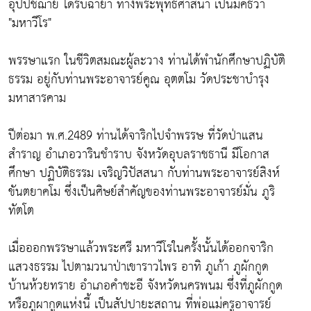
อุปปัชฌาย์ ได้รับฉายา ทางพระพุทธศาสนา เป็นมคธว่า
"มหาวีโร"
พรรษาแรก ในชีวิตสมณะผู้ละวาง ท่านได้พำนักศึกษาปฏิบัติ
ธรรม อยู่กับท่านพระอาจารย์คูณ อุตตโม วัดประชาบำรุง
มหาสารคาม
ปีต่อมา พ.ศ.2489 ท่านได้จาริกไปจำพรรษ ที่วัดป่าแสน
สำราญ อำเภอวารินชำราบ จังหวัดอุบลราชธานี มีโอกาส
ศึกษา ปฏิบัติธรรม เจริญวิปัสสนา กับท่านพระอาจารย์สิงห์
ขันตยาคโม ซึ่งเป็นศิษย์สำคัญของท่านพระอาจารย์มั่น ภูริ
ทัตโต
เมื่อออกพรรษาแล้วพระศรี มหาวีโรในครั้งนั้นได้ออกจาริก
แสวงธรรม ไปตามวนาป่าเขาราวไพร อาทิ ภูเก้า ภูผักกูด
บ้านห้วยทราย อำเภอคำชะอี จังหวัดนครพนม ซึ่งที่ภูผักกูด
หรือภูผากูดแห่งนี้ เป็นสัปปายะสถาน ที่พ่อแม่ครูอาจารย์