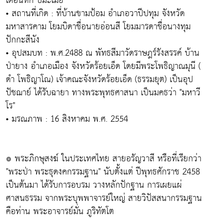
เดือนหก ปีมะเมีย
• สถานที่เกิด : ที่บ้านขามป้อม อำเภอวาปีปทุม จังหวัด
มหาสารคาม โยมบิดาชื่อนายอ่อนสี โยมมารดาชื่อนางทุม
ปักกะสีนัง
• อุปสมบท : พ.ศ.2488 ณ พัทธสีมาวัดราษฎร์รังสรรค์ บ้าน
ป่ายาง อำเภอเมือง จังหวัดร้อยเอ็ด โดยมีพระโพธิญาณมุนี (
ดำ โพธิญาโณ) เจ้าคณะจังหวัดร้อยเอ็ด (ธรรมยุต) เป็นอุป
ปัชฌาย์ ได้รับฉายา ทางพระพุทธศาสนา เป็นมคธว่า "มหาวี
โร"
• มรณภาพ : 16 สิงหาคม พ.ศ. 2554
๏ พระภิกษุสงฆ์ ในประเทศไทย สายอรัญวาสี หรือที่เรียกว่า
"พระป่า พระธุดงคกรรมฐาน" นับตั้งแต่ ปีพุทธศักราช 2458
เป็นต้นมา ได้รับการอบรม วางหลักปักฐาน การเผยแผ่
ศาสนธรรม จากพระบุพพาจารย์ใหญ่ สายวิปัสสนากรรมฐาน
คือท่าน พระอาจารย์มั่น ภูริทัตโต