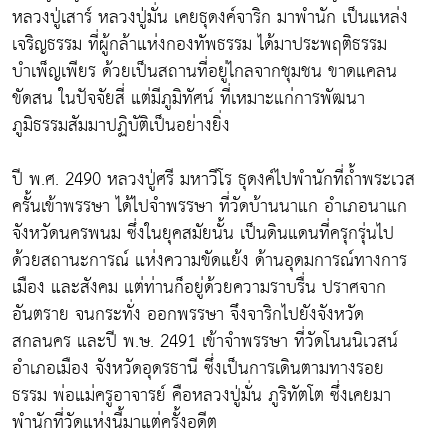
หลวงปู่เสาร์ หลวงปู่มั่น เคยธุดงค์จาริก มาพำนัก เป็นแหล่ง
เจริญธรรม ที่ผู้กล้าแห่งกองทัพธรรม ได้มาประพฤติธรรม
บำเพ็ญเพียร ด้วยเป็นสถานที่อยู่ไกลจากชุมชน ขาดแคลน
ขัดสน ในปัจจัยสี่ แต่มีภูมิทัศน์ ที่เหมาะแก่การพัฒนา
ภูมิธรรมสัมมาปฏิบัติเป็นอย่างยิ่ง
ปี พ.ศ. 2490 หลวงปู่ศรี มหาวีโร ธุดงค์ไปพำนักที่ถ้ำพระเวส
ครั้นเข้าพรรษา ได้ไปจำพรรษา ที่วัดบ้านนาแก อำเภอนาแก
จังหวัดนครพนม ซึ่งในยุคสมัยนั้น เป็นดินแดนที่ครุกรุ่นไป
ด้วยสถานะการณ์ แห่งความขัดแย้ง ด้านอุดมการณ์ทางการ
เมือง และสังคม แต่ท่านก็อยู่ด้วยความราบรื่น ปราศจาก
อันตราย จนกระทั่ง ออกพรรษา จึงจาริกไปยังจังหวัด
สกลนคร และปี พ.ษ. 2491 เข้าจำพรรษา ที่วัดโนนนิเวสน์
อำเภอเมือง จังหวัดอุดรธานี ซึ่งเป็นการเดินตามทางรอย
ธรรม พ่อแม่ครูอาจารย์ คือหลวงปู่มั่น ภูริทัตโต ซึ่งเคยมา
พำนักที่วัดแห่งนี้มาแต่ครั้งอดีต