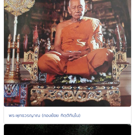
พระพุทธวรญาณ (ทองย้อย กิตฺติทินฺโน)