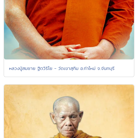
หลวงปู่สมชาย ฐิตวิริโย - วัดเขาสุกิม อ.ท่าใหม่ จ.จันทบุรี