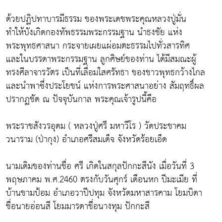
ด้วยปฏิปทาบารมีธรรม ของพระเดชพระคุณหลวงปู่มั่น
ทำให้บังเกิดกองทัพธรรมพระกรรมฐาน นำธงชัย แห่ง
พระพุทธศาสนา กระจายเผยแผ่อมตะธรรมไปทั่วสารทิศ
และในบรรดาพระกรรมฐาน ลูกศิษย์ของท่าน ได้มีสมณะผู้
ทรงศีลาจารวัตร เป็นที่เลื่อมใสศรัทธา ของชาวพุทธกว้างไกล
และนำพาซึ่งประโยชน์ แห่งการพระศาสนาอย่าง สัมฤทธิ์ผล
ปรากฏชัด ณ ปัจจุบันกาล พระคุณเจ้ารูปนี้คือ
พระราชสังวรอุดม ( หลวงปู่ศรี มหาวีโร ) วัดประชาคม
วนาราม (ป่ากุง) อำเภอศรีสมเด็จ จังหวัดร้อยเอ็ด
นามเดิมของท่านชื่อ ศรี เกิดในสกุลปักกะสีนัง เมื่อวันที่ 3
พฤษภาคม พ.ศ.2460 ตรงกับวันศุกร์ เดือนหก ปีมะเมีย ที่
บ้านขามป้อม อำเภอวาปีปทุม จังหวัดมหาสารคาม โยมบิดา
ชื่อนายอ่อนสี โยมมารดาชื่อนางทุม ปักกะสี