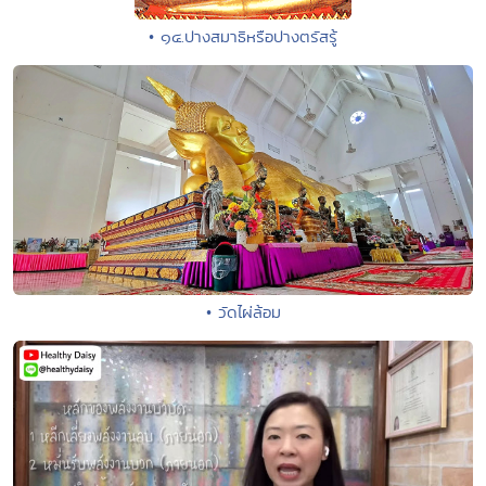
• ๑๔.ปางสมาธิหรือปางตรัสรู้
• วัดไผ่ล้อม