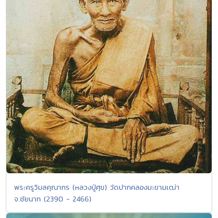
พระครูวิมลคุณากร (หลวงปู่ศุข) วัดปากคลองมะขามเฒ่า
จ.ชัยนาท (2390 - 2466)