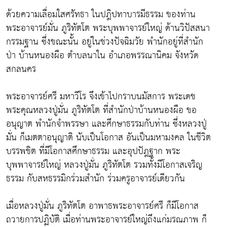
ด้วยความเลื่อมใสศรัทธา ในปฎิปทาบารมีธรรม ของท่าน
พระอาจารย์มั่น ภูริทัตโต พระบุพพาจารย์ใหญ่ ด้านวิปัสสนา
กรรมฐาน ซึ่งขณะนั้น อยู่ในช่วงปัจฉิมวัย พำนักอยู่ที่สำนัก
ป่า บ้านหนองผือ ตำบลนาใน อำเภอพรรณานิคม จังหวัด
สกลนคร
พระอาจารย์ศรี มหาวีโร จึงเข้าไปกราบนมัสการ พระเดช
พระคุณหลวงปู่มั่น ภูริทัตโต ที่สำนักป่าบ้านหนองผือ ขอ
อนุญาต พำนักจำพรรษา และศึกษาธรรมกับท่าน ซึ่งหลวงปู่
มั่น ก็เมตตาอนุญาติ นับเป็นโอกาส อันเป็นมหามงคล ในชีวิต
บรรพชิต ที่มีโอกาสศึกษาธรรม และอุปปัฎฐาก พระ
บุพพาจารย์ใหญ่ หลวงปู่มั่น ภูริทัตโต รวมทั้งมีโอกาสเจริญ
ธรรม กับสหธรรมิกร่วมสำนัก ร่วมครูอาจารย์เดียวกัน
เมื่อหลวงปู่มั่น ภูริทัตโต อาพาธพระอาจารย์ศรี ก็มีโอกาส
ถวายการปฏิบัติ เมื่อท่านพระอาจารย์ใหญ่ถึงแก่มรณภาพ ก็