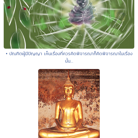
• บัณฑิตผู้มีปัญญา เห็นเรื่องที่ควรคิดพิจารณาก็คิดพิจารณาในเรื่อง
นั้น...