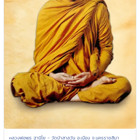
หลวงพ่อพุธ ฐานิโย - วัดป่าสาลวัน อ.เมือง จ.นครราชสีมา