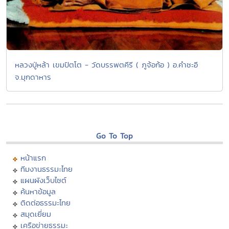
หลวงปู่หล้า เขมปัตโต - วัดบรรพตคีรี ( ภูจ้อก้อ ) อ.คำชะอี
จ.มุกดาหาร
Go To Top
หน้าแรก
ทีมงานธรรมะไทย
แผนผังเว็บไซต์
ค้นหาข้อมูล
ติดต่อธรรมะไทย
สมุดเยี่ยม
เครือข่ายธรรมะ