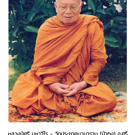
หลวงปู่ศรี มหาวีโร - วัดประชาคมวนาราม (ป่ากุง) อ.ศรี