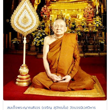
สมเด็จพระญาณสังวร (เจริญ สุวัฑฒโน) วัดบวรนิเวศวิหาร