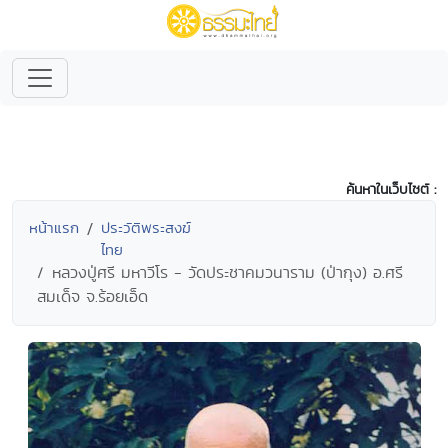
ค้นหาในเว็บไซต์ :
หน้าแรก
ประวัติพระสงฆ์
ไทย
หลวงปู่ศรี มหาวีโร - วัดประชาคมวนาราม (ป่ากุง) อ.ศรี
สมเด็จ จ.ร้อยเอ็ด