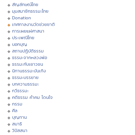
สัญลักษณ์ไทย
มุมสมาชิกธรรมะไทย
Donation
เทศกาลงานวัดช่วยชาติ
การเผยแผ่ศาสนา
ประเพณีไทย
บอกบุญ
สถานปฏิบัติธรรม
ธรรมะจากหลวงพ่อ
ธรรมะกับเยาวชน
นิทานธรรมะบันเทิง
ธรรมะบรรยาย
บทความธรรมะ
กวีธรรมะ
คติธรรม คำคม โดนใจ
กรรม
ศีล
บุญทาน
สมาธิ
วิปัสสนา