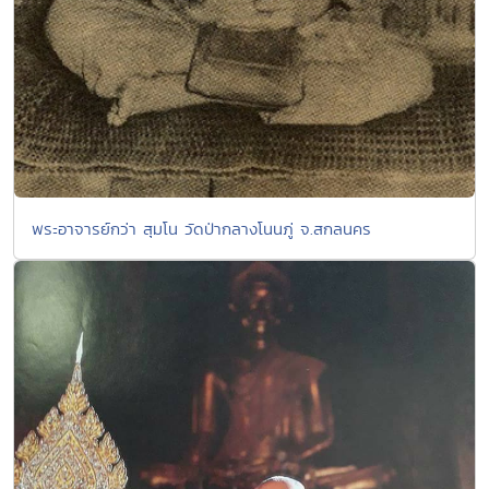
พระอาจารย์กว่า สุมโน วัดป่ากลางโนนภู่ จ.สกลนคร