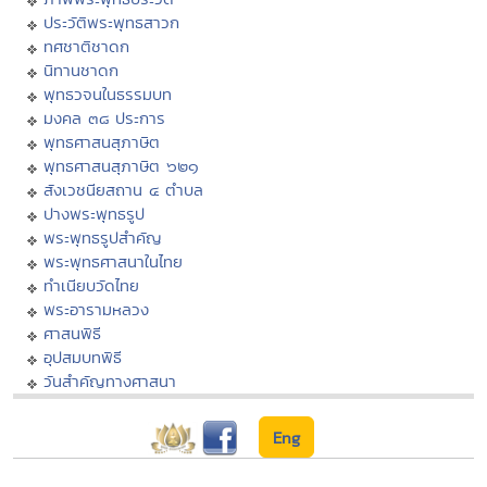
ประวัติพระพุทธสาวก
ทศชาติชาดก
นิทานชาดก
พุทธวจนในธรรมบท
มงคล ๓๘ ประการ
พุทธศาสนสุภาษิต
พุทธศาสนสุภาษิต ๖๒๑
สังเวชนียสถาน ๔ ตำบล
ปางพระพุทธรูป
พระพุทธรูปสำคัญ
พระพุทธศาสนาในไทย
ทำเนียบวัดไทย
พระอารามหลวง
ศาสนพิธี
อุปสมบทพิธี
วันสำคัญทางศาสนา
Eng