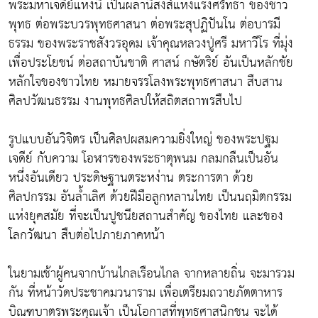
พระมหาเจดีย์แห่งนี้ เป็นผลานิสงส์แห่งแรงศรัทธา ของชาว
พุทธ ต่อพระบวรพุทธศาสนา ต่อพระสุปฏิปันโน ต่อบารมี
ธรรม ของพระราชสังวรอุดม เจ้าคุณหลวงปู่ศรี มหาวีโร ที่มุ่ง
เพื่อประโยชน์ ต่อสถาบันชาติ ศาสน์ กษัตริย์ อันเป็นหลักชัย
หลักใจของชาวไทย หมายจรรโลงพระพุทธศาสนา สืบสาน
ศิลปวัฒนธรรม งานพุทธศิลปให้สถิตสถาพรสืบไป
รูปแบบอันวิจิตร เป็นศิลปผสมความยิ่งใหญ่ ของพระปฐม
เจดีย์ กับความ โอฬารของพระธาตุพนม กลมกลืนเป็นอัน
หนึ่งอันเดียว ประดิษฐานตระหง่าน ตระการตา ด้วย
ศิลปกรรม อันล้ำเลิศ ด้วยฝีมือลูกหลานไทย เป็นนฤมิตกรรม
แห่งยุคสมัย ที่จะเป็นปูชนียสถานสำคัญ ของไทย และของ
โลกวัฒนา สืบต่อไปภายภาคหน้า
ในยามเช้าผู้คนจากบ้านไกลเรือนไกล จากหลายถิ่น จะมารวม
กัน ที่หน้าวัดประชาคมวนาราม เพื่อเตรียมถวายภัตตาหาร
บิณฑบาตรพระคุณเจ้า เป็นโอกาสที่พุทธศาสนิกชน จะได้