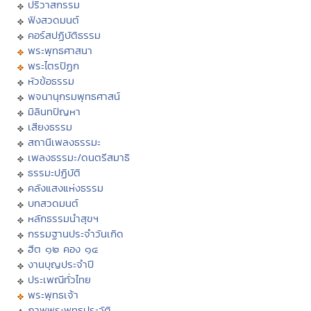
ปริวาสกรรม
ฟังสวดมนต์
คอร์สปฏิบัติธรรม
พระพุทธศาสนา
พระไตรปิฏก
หัวข้อธรรม
พจนานุกรมพุทธศาสน์
มิลินทปัญหา
เสียงธรรม
สถานีเพลงธรรมะ
เพลงธรรมะ/ดนตรีสมาธิ
ธรรมะปฏิบัติ
คลังแสงแห่งธรรม
บทสวดมนต์
หลักธรรมนำสุขฯ
กรรมฐานประจำวันเกิด
ฮีต ๑๒ คอง ๑๔
งานบุญประจำปี
ประเพณีทั่วไทย
พระพุทธเจ้า
ภาพพระพุทธประวัติ