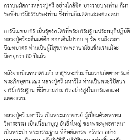
กราบนมัสการหลวงปู่ศรี อย่างใกล้ชิด บางรายบางท่าน ก็มา
ขอพึ่งบารมีธรรมของท่าน ซึ่งท่านก็เมตตาเสมอตลอดมา
การบิณฑบาตร เป็นธุดงควัตรที่พระกรรมฐานประพฤติปฏิบัติ
หลวงปู่ศรีจะตื่นแต่ดึก ออกเดินไปรอบ ๆ วัด จนถึงเวลา
บิณฑบาตร ท่านเป็นผู้มีสุขภาพพลานามัยแข็งแรงแม้จะ
มีอายุกว่า 80 ปีแล้ว
หลังจากบิณฑบาตรแล้ว สาธุชนจะร่วมกันถวายภัตตาหารแด่
พระภิกษุสามเณร หลวงปู่ศรี มหาวีโร ท่านเป็นพระวิปัสนา
จารย์กรรมฐาน ที่มีความสามารถอย่างสูงในการแจกแจง
แสดงธรรม
หลวงปู่ศรี มหาวีโร เป็นพระเถราจารย์ ผู้เปี่ยมด้วยพรหม
วิหารธรรม เป็นเนื้อนาบุญ อันยิ่งใหญ่ ของพระพุทธศาสนา
เป็นพระป่า พระกรรมฐาน ที่ศิษย์เคารพ ศรัทธา อย่าง