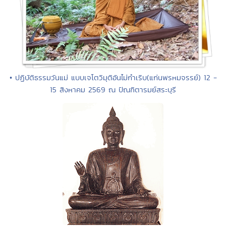
• ปฏิบัติธรรมวันแม่ แบบเจโตวิมุติอันไม่กำเริบ(แก่นพรหมจรรย์) 12 -
15 สิงหาคม 2569 ณ ปัณฑิตารมย์สระบุรี