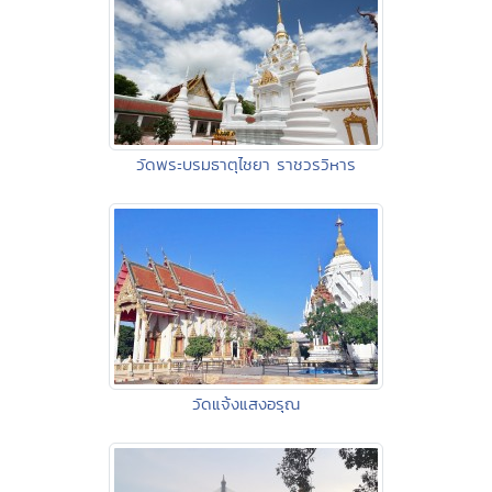
วัดพระบรมธาตุไชยา ราชวรวิหาร
วัดแจ้งแสงอรุณ