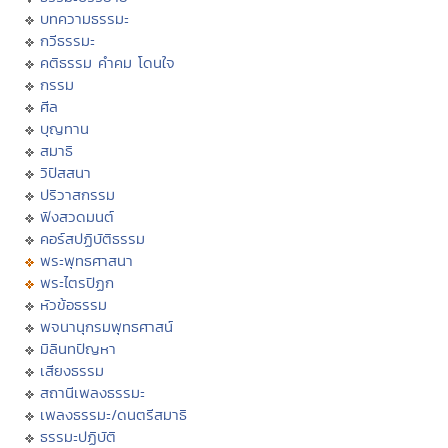
บทความธรรมะ
กวีธรรมะ
คติธรรม คำคม โดนใจ
กรรม
ศีล
บุญทาน
สมาธิ
วิปัสสนา
ปริวาสกรรม
ฟังสวดมนต์
คอร์สปฏิบัติธรรม
พระพุทธศาสนา
พระไตรปิฏก
หัวข้อธรรม
พจนานุกรมพุทธศาสน์
มิลินทปัญหา
เสียงธรรม
สถานีเพลงธรรมะ
เพลงธรรมะ/ดนตรีสมาธิ
ธรรมะปฏิบัติ