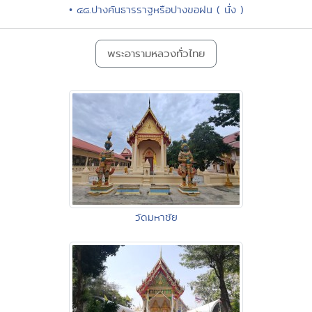
• ๔๘.ปางคันธารราฐหรือปางขอฝน ( นั่ง )
พระอารามหลวงทั่วไทย
วัดมหาชัย