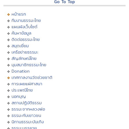
Go To Top
หน้าแรก
ทีมงานธรรมะไทย
แผนผังเว็บไซต์
ค้นหาข้อมูล
ติดต่อธรรมะไทย
สมุดเยี่ยม
เครือข่ายธรรมะ
สัญลักษณ์ไทย
มุมสมาชิกธรรมะไทย
Donation
เทศกาลงานวัดช่วยชาติ
การเผยแผ่ศาสนา
ประเพณีไทย
บอกบุญ
สถานปฏิบัติธรรม
ธรรมะจากหลวงพ่อ
ธรรมะกับเยาวชน
นิทานธรรมะบันเทิง
ธรรมะบรรยาย