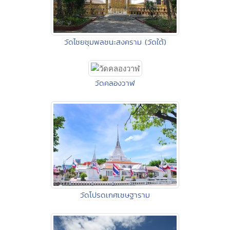
วัดไชยชุมพลชนะสงคราม (วัดใต้)
วัดคลองวาฬ
วัดโปรดเกศเชษฐาราม