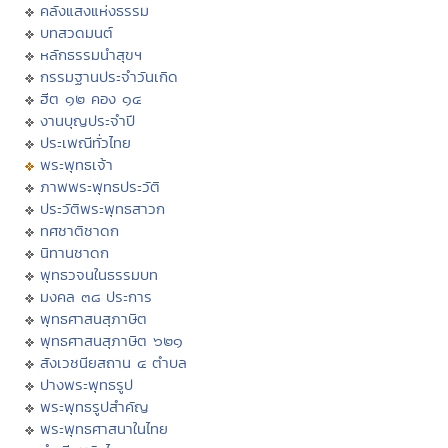
คลังแสงแห่งธรรม
บทสวดมนต์
หลักธรรมนำสุขฯ
กรรมฐานประจำวันเกิด
ฮีต ๑๒ คอง ๑๔
งานบุญประจำปี
ประเพณีทั่วไทย
พระพุทธเจ้า
ภาพพระพุทธประวัติ
ประวัติพระพุทธสาวก
ทศชาติชาดก
นิทานชาดก
พุทธวจนในธรรมบท
มงคล ๓๘ ประการ
พุทธศาสนสุภาษิต
พุทธศาสนสุภาษิต ๖๒๑
สังเวชนียสถาน ๔ ตำบล
ปางพระพุทธรูป
พระพุทธรูปสำคัญ
พระพุทธศาสนาในไทย