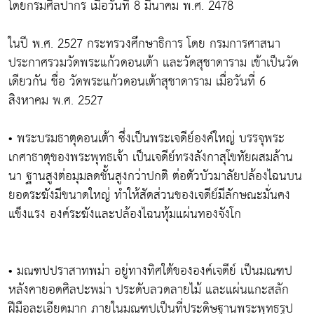
โดยกรมศิลปากร เมื่อวันที่ 8 มีนาคม พ.ศ. 2478
ในปี พ.ศ. 2527 กระทรวงศึกษาธิการ โดย กรมการศาสนา
ประกาศรวมวัดพระแก้วดอนเต้า และวัดสุชาดาราม เข้าเป็นวัด
เดียวกัน ชื่อ วัดพระแก้วดอนเต้าสุชาดาราม เมื่อวันที่ 6
สิงหาคม พ.ศ. 2527
• พระบรมธาตุดอนเต้า ซึ่งเป็นพระเจดีย์องค์ใหญ่ บรรจุพระ
เกศาธาตุของพระพุทธเจ้า เป็นเจดีย์ทรงลังกาสุโขทัยผสมล้าน
นา ฐานสูงต่อมุมลดชั้นสูงกว่าปกติ ต่อตัวบัวมาลัยปล้องไฉนบน
ยอดระฆังมีขนาดใหญ่ ทำให้สัดส่วนของเจดีย์มีลักษณะมั่นคง
แข็งแรง องค์ระฆังและปล้องไฉนหุ้มแผ่นทองจังโก
• มณฑปปราสาทพม่า อยู่ทางทิศใต้ขององค์เจดีย์ เป็นมณฑป
หลังคายอดศิลปะพม่า ประดับลวดลายไม้ และแผ่นแกะสลัก
ฝีมือละเอียดมาก ภายในมณฑปเป็นที่ประดิษฐานพระพุทธรูป