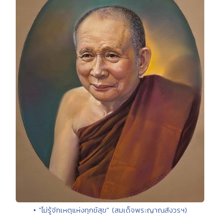
• "ไม่รู้จักเหตุแห่งทุกข์สุข" (สมเด็จพระญาณสังวรฯ)