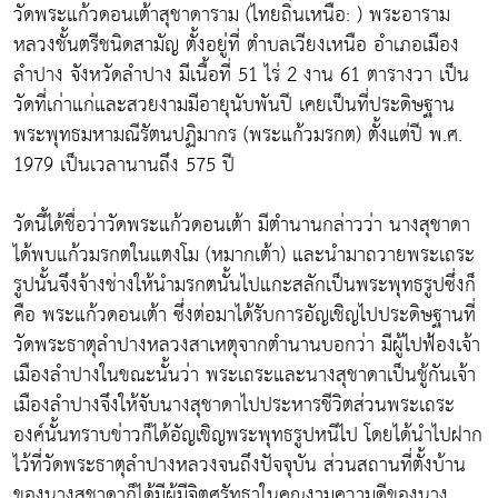
วัดพระแก้วดอนเต้าสุชาดาราม (ไทยถิ่นเหนือ: ) พระอาราม
หลวงชั้นตรีชนิดสามัญ ตั้งอยู่ที่ ตำบลเวียงเหนือ อำเภอเมือง
ลำปาง จังหวัดลำปาง มีเนื้อที่ 51 ไร่ 2 งาน 61 ตารางวา เป็น
วัดที่เก่าแก่และสวยงามมีอายุนับพันปี เคยเป็นที่ประดิษฐาน
พระพุทธมหามณีรัตนปฏิมากร (พระแก้วมรกต) ตั้งแต่ปี พ.ศ.
1979 เป็นเวลานานถึง 575 ปี
วัดนี้ได้ชื่อว่าวัดพระแก้วดอนเต้า มีตำนานกล่าวว่า นางสุชาดา
ได้พบแก้วมรกตในแตงโม (หมากเต้า) และนำมาถวายพระเถระ
รูปนั้นจึงจ้างช่างให้นำมรกตนั้นไปแกะสลักเป็นพระพุทธรูปซึ่งก็
คือ พระแก้วดอนเต้า ซึ่งต่อมาได้รับการอัญเชิญไปประดิษฐานที่
วัดพระธาตุลำปางหลวงสาเหตุจากตำนานบอกว่า มีผู้ไปฟ้องเจ้า
เมืองลำปางในขณะนั้นว่า พระเถระและนางสุชาดาเป็นชู้กันเจ้า
เมืองลำปางจึงให้จับนางสุชาดาไปประหารชีวิตส่วนพระเถระ
องค์นั้นทราบข่าวก็ได้อัญเชิญพระพุทธรูปหนีไป โดยได้นำไปฝาก
ไว้ที่วัดพระธาตุลำปางหลวงจนถึงปัจจุบัน ส่วนสถานที่ตั้งบ้าน
ของนางสุชาดาก็ได้มีผู้มีจิตศรัทธาในคุณงามความดีของนาง