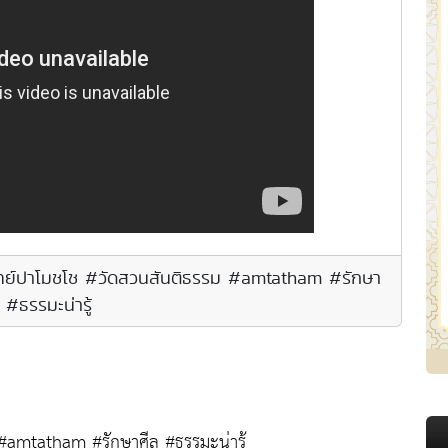
โมทย์ปาโมชโช #วัดสวนสันติธรรม #amtatham #รักษา
 #ธรรมะน่ารู้
amtatham #รักษาศีล #ธรรมะน่ารู้