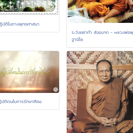
ฏิบัติในทางพุทธศาสนา
ระวังอย่าทำ สังฆเภท - หลวงพ่อพ
ฐานิโย
ิบัติตนในการรักษาศีล๘