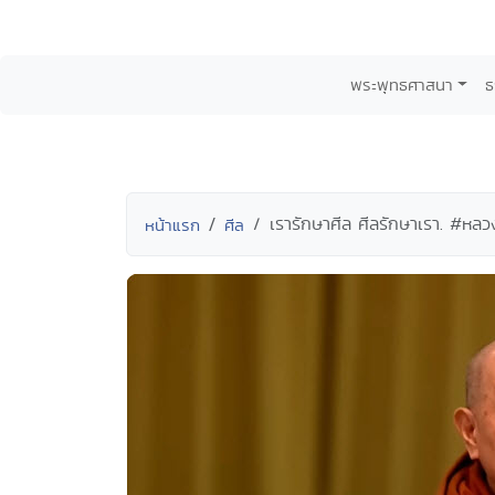
พระพุทธศาสนา
ธ
เรารักษาศีล ศีลรักษาเรา. #ห
หน้าแรก
ศีล