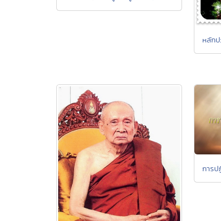
หลักป
การปฏ