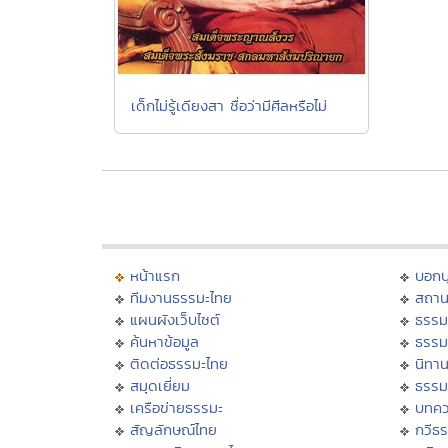
เด็กไม่รู้เดียงสา ชื่อว่ามีศีลหรือไม่
หน้าแรก
บอก
ทีมงานธรรมะไทย
สถาน
แผนผังเว็บไซต์
ธรรม
ค้นหาข้อมูล
ธรรม
ติดต่อธรรมะไทย
นิทาน
สมุดเยี่ยม
ธรรม
เครือข่ายธรรมะ
บทคว
สัญลักษณ์ไทย
กวีธ