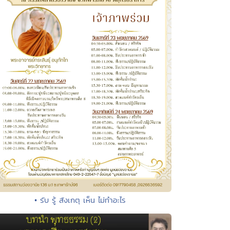
• รับ รู้ สังเกตุ เห็น ไม่ทำอะไร