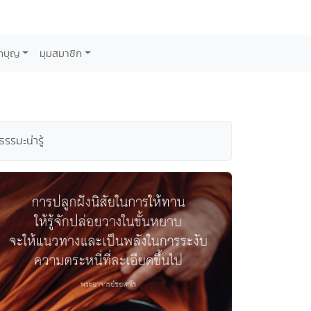
กบุญ
มุมสมาชิก
รมะน่ารู้