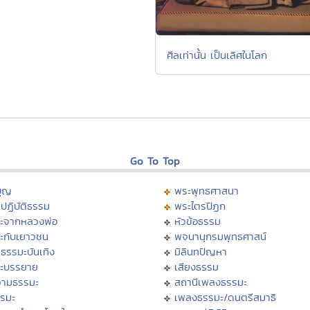
ศีลเท่านั้น เป็นเลิศในโลก
Go To Top
บุญ
พระพุทธศาสนา
ปฏิบัติธรรม
พระไตรปิฏก
ะจากหลวงพ่อ
หัวข้อธรรม
ะกับเยาวชน
พจนานุกรมพุทธศาสน์
ธรรมะบันเทิง
มิลินทปัญหา
ะบรรยาย
เสียงธรรม
ามธรรมะ
สถานีเพลงธรรมะ
รรมะ
เพลงธรรมะ/ดนตรีสมาธิ