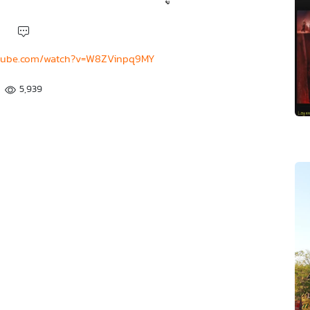
utube.com/watch?v=W8ZVinpq9MY
5,939