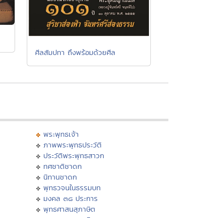
ศีลสัมปทา ถึงพร้อมด้วยศีล
พระพุทธเจ้า
ภาพพระพุทธประวัติ
ประวัติพระพุทธสาวก
ทศชาติชาดก
นิทานชาดก
พุทธวจนในธรรมบท
มงคล ๓๘ ประการ
พุทธศาสนสุภาษิต