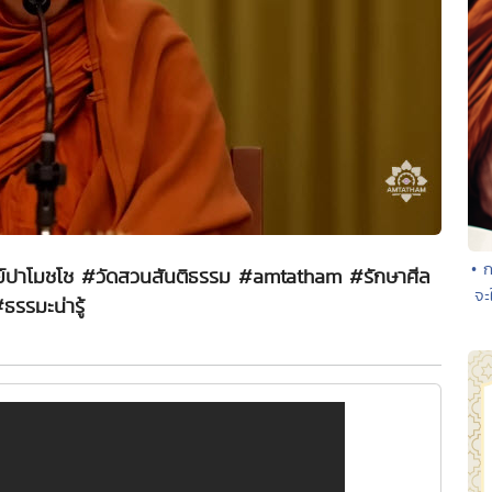
• ก
ทย์ปาโมชโช #วัดสวนสันติธรรม #amtatham #รักษาศีล
จะ
ธรรมะน่ารู้