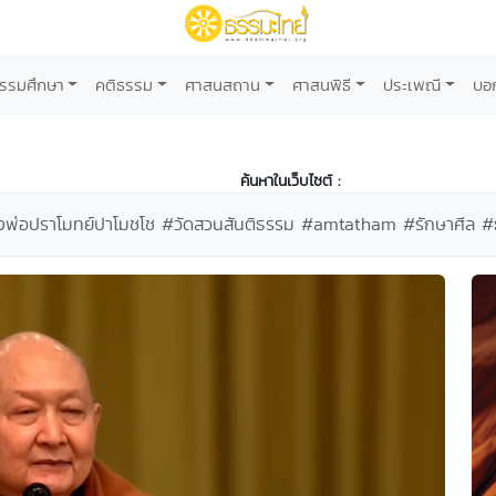
รรมศึกษา
คติธรรม
ศาสนสถาน
ศาสนพิธี
ประเพณี
บอ
ค้นหาในเว็บไซต์ :
ลวงพ่อปราโมทย์ปาโมชโช #วัดสวนสันติธรรม #amtatham #รักษาศีล #ธร