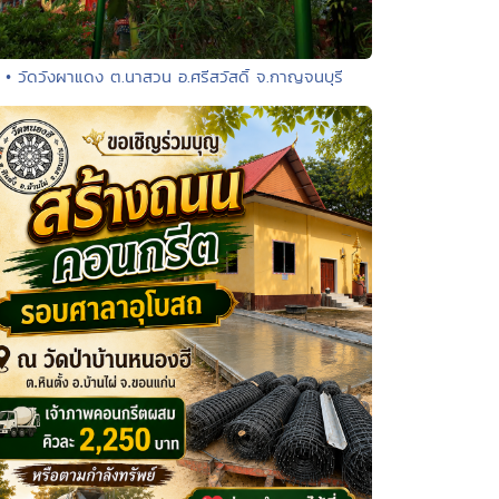
• วัดวังผาแดง ต.นาสวน อ.ศรีสวัสดิ์ จ.กาญจนบุรี