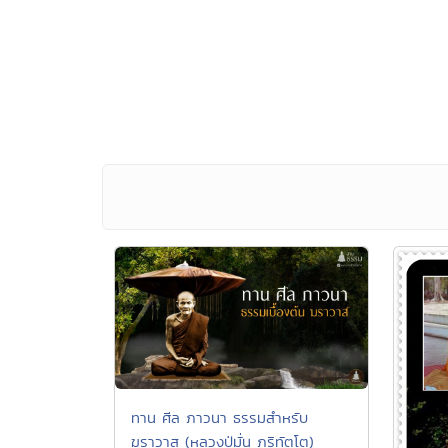
ทาน ศีล ภาวนา ธรรมสำหรับ
ฆราวาส (หลวงปู่มั่น ภูริทัตโต)