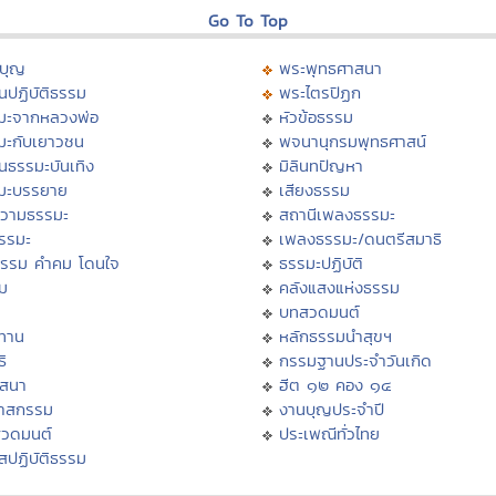
Go To Top
บุญ
พระพุทธศาสนา
นปฏิบัติธรรม
พระไตรปิฏก
มะจากหลวงพ่อ
หัวข้อธรรม
มะกับเยาวชน
พจนานุกรมพุทธศาสน์
นธรรมะบันเทิง
มิลินทปัญหา
มะบรรยาย
เสียงธรรม
วามธรรมะ
สถานีเพลงธรรมะ
ธรรมะ
เพลงธรรมะ/ดนตรีสมาธิ
ธรรม คำคม โดนใจ
ธรรมะปฏิบัติ
ม
คลังแสงแห่งธรรม
บทสวดมนต์
ทาน
หลักธรรมนำสุขฯ
ิ
กรรมฐานประจำวันเกิด
สสนา
ฮีต ๑๒ คอง ๑๔
วาสกรรม
งานบุญประจำปี
สวดมนต์
ประเพณีทั่วไทย
สปฏิบัติธรรม