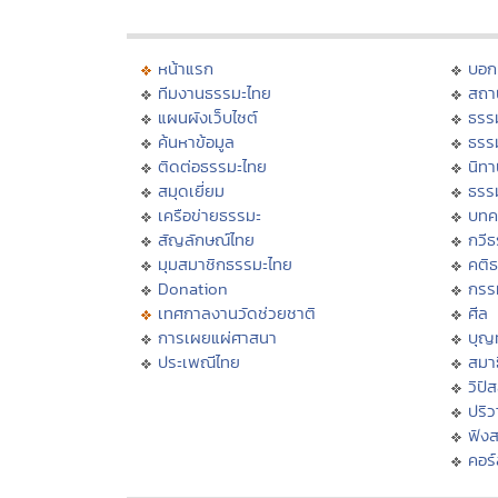
หน้าแรก
บอก
ทีมงานธรรมะไทย
สถา
แผนผังเว็บไซต์
ธรร
ค้นหาข้อมูล
ธรร
ติดต่อธรรมะไทย
นิทา
สมุดเยี่ยม
ธรร
เครือข่ายธรรมะ
บทค
สัญลักษณ์ไทย
กวี
มุมสมาชิกธรรมะไทย
คติ
Donation
กรร
เทศกาลงานวัดช่วยชาติ
ศีล
การเผยแผ่ศาสนา
บุญ
ประเพณีไทย
สมาธ
วิปั
ปริ
ฟัง
คอร์