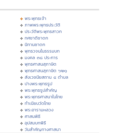
พระพุทธเจ้า
ภาพพระพุทธประวัติ
ประวัติพระพุทธสาวก
ทศชาติชาดก
นิทานชาดก
พุทธวจนในธรรมบท
มงคล ๓๘ ประการ
พุทธศาสนสุภาษิต
พุทธศาสนสุภาษิต ๖๒๑
สังเวชนียสถาน ๔ ตำบล
ปางพระพุทธรูป
พระพุทธรูปสำคัญ
พระพุทธศาสนาในไทย
ทำเนียบวัดไทย
พระอารามหลวง
ศาสนพิธี
อุปสมบทพิธี
วันสำคัญทางศาสนา