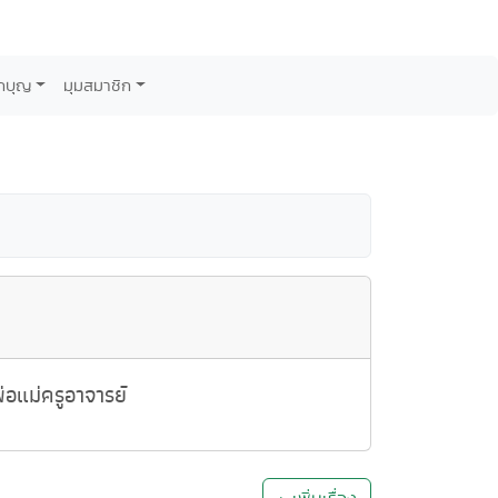
กบุญ
มุมสมาชิก
อแม่ครูอาจารย์