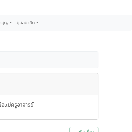
กบุญ
มุมสมาชิก
อแม่ครูอาจารย์