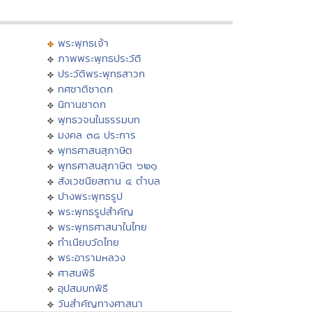
พระพุทธเจ้า
ภาพพระพุทธประวัติ
ประวัติพระพุทธสาวก
ทศชาติชาดก
นิทานชาดก
พุทธวจนในธรรมบท
มงคล ๓๘ ประการ
พุทธศาสนสุภาษิต
พุทธศาสนสุภาษิต ๖๒๑
สังเวชนียสถาน ๔ ตำบล
ปางพระพุทธรูป
พระพุทธรูปสำคัญ
พระพุทธศาสนาในไทย
ทำเนียบวัดไทย
พระอารามหลวง
ศาสนพิธี
อุปสมบทพิธี
วันสำคัญทางศาสนา