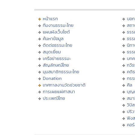
หน้าแรก
บอก
ทีมงานธรรมะไทย
สถา
แผนผังเว็บไซต์
ธรร
ค้นหาข้อมูล
ธรร
ติดต่อธรรมะไทย
นิทา
สมุดเยี่ยม
ธรร
เครือข่ายธรรมะ
บทค
สัญลักษณ์ไทย
กวี
มุมสมาชิกธรรมะไทย
คติ
Donation
กรร
เทศกาลงานวัดช่วยชาติ
ศีล
การเผยแผ่ศาสนา
บุญ
ประเพณีไทย
สมาธ
วิปั
ปริ
ฟัง
คอร์