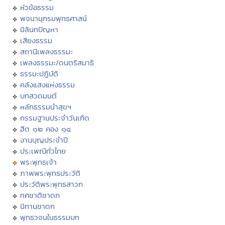
หัวข้อธรรม
พจนานุกรมพุทธศาสน์
มิลินทปัญหา
เสียงธรรม
สถานีเพลงธรรมะ
เพลงธรรมะ/ดนตรีสมาธิ
ธรรมะปฏิบัติ
คลังแสงแห่งธรรม
บทสวดมนต์
หลักธรรมนำสุขฯ
กรรมฐานประจำวันเกิด
ฮีต ๑๒ คอง ๑๔
งานบุญประจำปี
ประเพณีทั่วไทย
พระพุทธเจ้า
ภาพพระพุทธประวัติ
ประวัติพระพุทธสาวก
ทศชาติชาดก
นิทานชาดก
พุทธวจนในธรรมบท