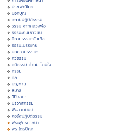
การเผยแผ่ศาสนา
ประเพณีไทย
บอกบุญ
สถานปฏิบัติธรรม
ธรรมะจากหลวงพ่อ
ธรรมะกับเยาวชน
นิทานธรรมะบันเทิง
ธรรมะบรรยาย
บทความธรรมะ
กวีธรรมะ
คติธรรม คำคม โดนใจ
กรรม
ศีล
บุญทาน
สมาธิ
วิปัสสนา
ปริวาสกรรม
ฟังสวดมนต์
คอร์สปฏิบัติธรรม
พระพุทธศาสนา
พระไตรปิฏก