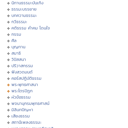
นิทานธรรมะบันเทิง
ธรรมะบรรยาย
บทความธรรมะ
กวีธรรมะ
คติธรรม คำคม โดนใจ
กรรม
ศีล
บุญทาน
สมาธิ
วิปัสสนา
ปริวาสกรรม
ฟังสวดมนต์
คอร์สปฏิบัติธรรม
พระพุทธศาสนา
พระไตรปิฏก
หัวข้อธรรม
พจนานุกรมพุทธศาสน์
มิลินทปัญหา
เสียงธรรม
สถานีเพลงธรรมะ