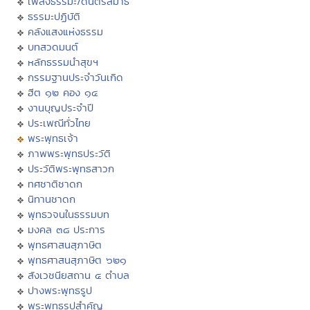
เพลงธรรมะ/ดนตรีสมาธิ
ธรรมะปฏิบัติ
คลังแสงแห่งธรรม
บทสวดมนต์
หลักธรรมนำสุขฯ
กรรมฐานประจำวันเกิด
ฮีต ๑๒ คอง ๑๔
งานบุญประจำปี
ประเพณีทั่วไทย
พระพุทธเจ้า
ภาพพระพุทธประวัติ
ประวัติพระพุทธสาวก
ทศชาติชาดก
นิทานชาดก
พุทธวจนในธรรมบท
มงคล ๓๘ ประการ
พุทธศาสนสุภาษิต
พุทธศาสนสุภาษิต ๖๒๑
สังเวชนียสถาน ๔ ตำบล
ปางพระพุทธรูป
พระพุทธรูปสำคัญ