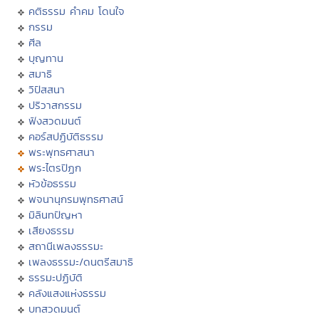
คติธรรม คำคม โดนใจ
กรรม
ศีล
บุญทาน
สมาธิ
วิปัสสนา
ปริวาสกรรม
ฟังสวดมนต์
คอร์สปฏิบัติธรรม
พระพุทธศาสนา
พระไตรปิฏก
หัวข้อธรรม
พจนานุกรมพุทธศาสน์
มิลินทปัญหา
เสียงธรรม
สถานีเพลงธรรมะ
เพลงธรรมะ/ดนตรีสมาธิ
ธรรมะปฏิบัติ
คลังแสงแห่งธรรม
บทสวดมนต์