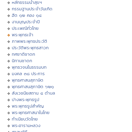
หลักธรรมนำสุขฯ
กรรมฐานประจำวันเกิด
ฮีต ๑๒ คอง ๑๔
งานบุญประจำปี
ประเพณีทั่วไทย
พระพุทธเจ้า
ภาพพระพุทธประวัติ
ประวัติพระพุทธสาวก
ทศชาติชาดก
นิทานชาดก
พุทธวจนในธรรมบท
มงคล ๓๘ ประการ
พุทธศาสนสุภาษิต
พุทธศาสนสุภาษิต ๖๒๑
สังเวชนียสถาน ๔ ตำบล
ปางพระพุทธรูป
พระพุทธรูปสำคัญ
พระพุทธศาสนาในไทย
ทำเนียบวัดไทย
พระอารามหลวง
ศาสนพิธี