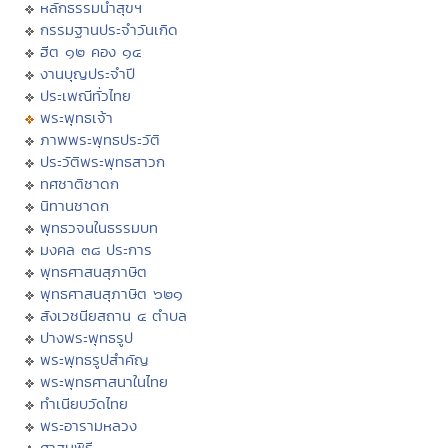
หลักธรรมนำสุขฯ
กรรมฐานประจำวันเกิด
ฮีต ๑๒ คอง ๑๔
งานบุญประจำปี
ประเพณีทั่วไทย
พระพุทธเจ้า
ภาพพระพุทธประวัติ
ประวัติพระพุทธสาวก
ทศชาติชาดก
นิทานชาดก
พุทธวจนในธรรมบท
มงคล ๓๘ ประการ
พุทธศาสนสุภาษิต
พุทธศาสนสุภาษิต ๖๒๑
สังเวชนียสถาน ๔ ตำบล
ปางพระพุทธรูป
พระพุทธรูปสำคัญ
พระพุทธศาสนาในไทย
ทำเนียบวัดไทย
พระอารามหลวง
ศาสนพิธี