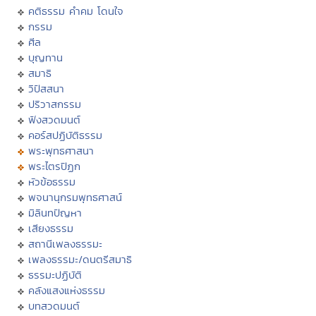
คติธรรม คำคม โดนใจ
กรรม
ศีล
บุญทาน
สมาธิ
วิปัสสนา
ปริวาสกรรม
ฟังสวดมนต์
คอร์สปฏิบัติธรรม
พระพุทธศาสนา
พระไตรปิฏก
หัวข้อธรรม
พจนานุกรมพุทธศาสน์
มิลินทปัญหา
เสียงธรรม
สถานีเพลงธรรมะ
เพลงธรรมะ/ดนตรีสมาธิ
ธรรมะปฏิบัติ
คลังแสงแห่งธรรม
บทสวดมนต์