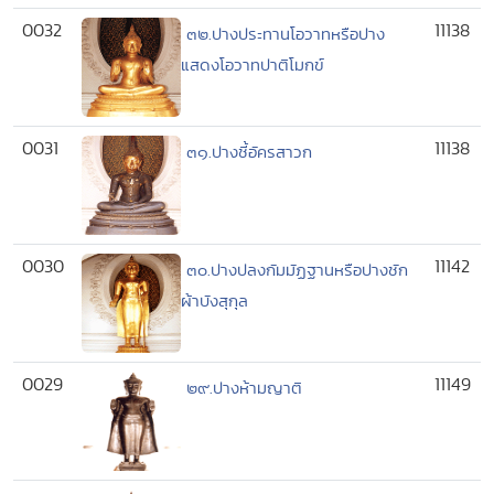
0032
11138
๓๒.ปางประทานโอวาทหรือปาง
แสดงโอวาทปาติโมกข์
0031
11138
๓๑.ปางชี้อัครสาวก
0030
11142
๓๐.ปางปลงกัมมัฏฐานหรือปางชัก
ผ้าบังสุกุล
0029
11149
๒๙.ปางห้ามญาติ