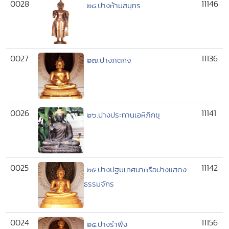
0028
11146
๒๘.ปางห้ามสมุทร
0027
11136
๒๗.ปางภัตกิจ
0026
11141
๒๖.ปางประทานเอหิภิกขุ
0025
11142
๒๕.ปางปฐมเทศนาหรือปางแสดง
ธรรมจักร
0024
11156
๒๔.ปางรำพึง