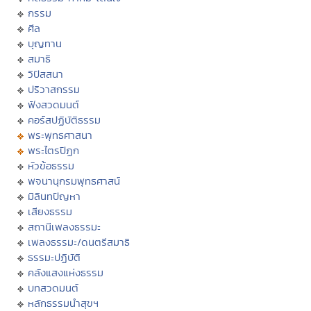
กรรม
ศีล
บุญทาน
สมาธิ
วิปัสสนา
ปริวาสกรรม
ฟังสวดมนต์
คอร์สปฏิบัติธรรม
พระพุทธศาสนา
พระไตรปิฏก
หัวข้อธรรม
พจนานุกรมพุทธศาสน์
มิลินทปัญหา
เสียงธรรม
สถานีเพลงธรรมะ
เพลงธรรมะ/ดนตรีสมาธิ
ธรรมะปฏิบัติ
คลังแสงแห่งธรรม
บทสวดมนต์
หลักธรรมนำสุขฯ