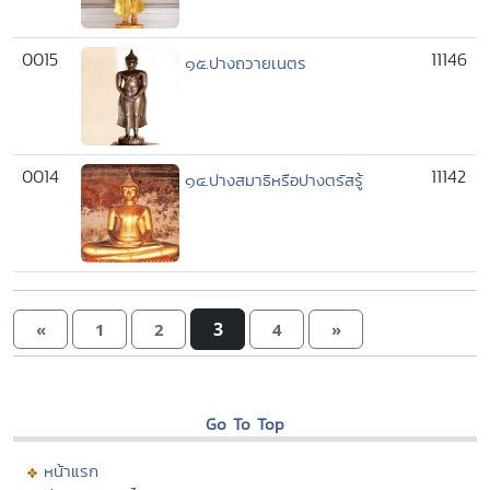
0015
11146
๑๕.ปางถวายเนตร
0014
11142
๑๔.ปางสมาธิหรือปางตรัสรู้
3
«
1
2
4
»
Go To Top
หน้าแรก