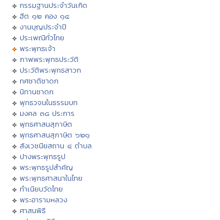
กรรมฐานประจำวันเกิด
ฮีต ๑๒ คอง ๑๔
งานบุญประจำปี
ประเพณีทั่วไทย
พระพุทธเจ้า
ภาพพระพุทธประวัติ
ประวัติพระพุทธสาวก
ทศชาติชาดก
นิทานชาดก
พุทธวจนในธรรมบท
มงคล ๓๘ ประการ
พุทธศาสนสุภาษิต
พุทธศาสนสุภาษิต ๖๒๑
สังเวชนียสถาน ๔ ตำบล
ปางพระพุทธรูป
พระพุทธรูปสำคัญ
พระพุทธศาสนาในไทย
ทำเนียบวัดไทย
พระอารามหลวง
ศาสนพิธี