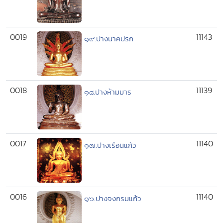
0019
11143
๑๙.ปางนาคปรก
0018
11139
๑๘.ปางห้ามมาร
0017
11140
๑๗.ปางเรือนแก้ว
0016
11140
๑๖.ปางจงกรมแก้ว