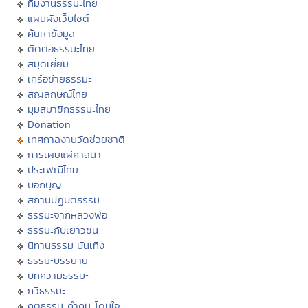
ทีมงานธรรมะไทย
แผนผังเว็บไซต์
ค้นหาข้อมูล
ติดต่อธรรมะไทย
สมุดเยี่ยม
เครือข่ายธรรมะ
สัญลักษณ์ไทย
มุมสมาชิกธรรมะไทย
Donation
เทศกาลงานวัดช่วยชาติ
การเผยแผ่ศาสนา
ประเพณีไทย
บอกบุญ
สถานปฏิบัติธรรม
ธรรมะจากหลวงพ่อ
ธรรมะกับเยาวชน
นิทานธรรมะบันเทิง
ธรรมะบรรยาย
บทความธรรมะ
กวีธรรมะ
คติธรรม คำคม โดนใจ