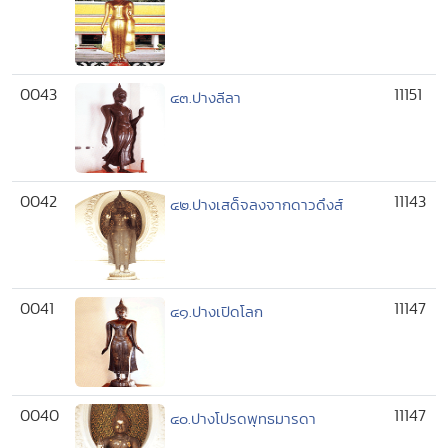
0043
11151
๔๓.ปางลีลา
0042
11143
๔๒.ปางเสด็จลงจากดาวดึงส์
0041
11147
๔๑.ปางเปิดโลก
0040
11147
๔๐.ปางโปรดพุทธมารดา