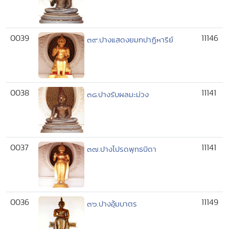
0039
11146
๓๙.ปางแสดงยมกปาฏิหาริย์
0038
11141
๓๘.ปางรับผลมะม่วง
0037
11141
๓๗.ปางโปรดพุทธบิดา
0036
11149
๓๖.ปางอุ้มบาตร