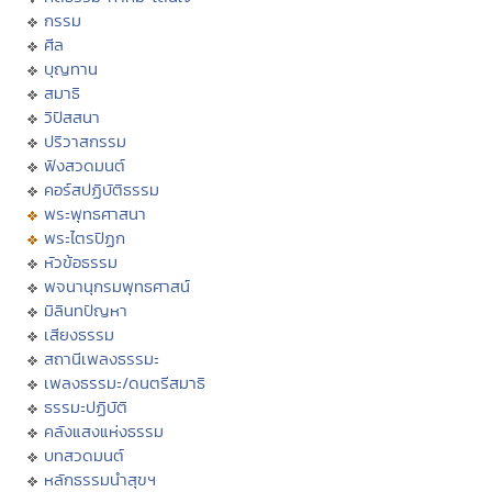
กรรม
ศีล
บุญทาน
สมาธิ
วิปัสสนา
ปริวาสกรรม
ฟังสวดมนต์
คอร์สปฏิบัติธรรม
พระพุทธศาสนา
พระไตรปิฏก
หัวข้อธรรม
พจนานุกรมพุทธศาสน์
มิลินทปัญหา
เสียงธรรม
สถานีเพลงธรรมะ
เพลงธรรมะ/ดนตรีสมาธิ
ธรรมะปฏิบัติ
คลังแสงแห่งธรรม
บทสวดมนต์
หลักธรรมนำสุขฯ