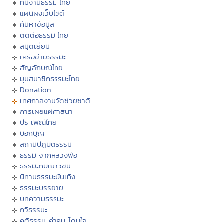
ทีมงานธรรมะไทย
แผนผังเว็บไซต์
ค้นหาข้อมูล
ติดต่อธรรมะไทย
สมุดเยี่ยม
เครือข่ายธรรมะ
สัญลักษณ์ไทย
มุมสมาชิกธรรมะไทย
Donation
เทศกาลงานวัดช่วยชาติ
การเผยแผ่ศาสนา
ประเพณีไทย
บอกบุญ
สถานปฏิบัติธรรม
ธรรมะจากหลวงพ่อ
ธรรมะกับเยาวชน
นิทานธรรมะบันเทิง
ธรรมะบรรยาย
บทความธรรมะ
กวีธรรมะ
คติธรรม คำคม โดนใจ