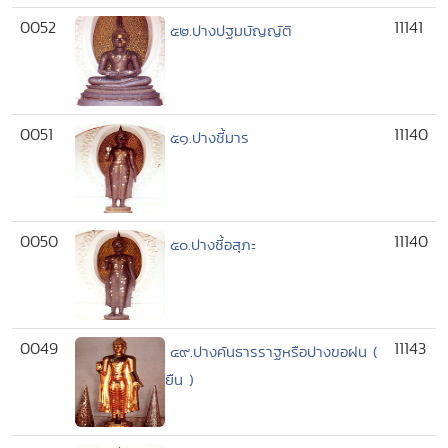
0052
11141
๕๒.ปางปฐมบัญญัติ
0051
11140
๕๑.ปางชี้มาร
0050
11140
๕๐.ปางชี้อสุภะ
0049
11143
๔๙.ปางคันธารราฐหรือปางขอฝน (
ยืน )