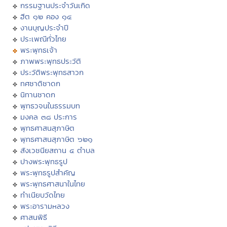
กรรมฐานประจำวันเกิด
ฮีต ๑๒ คอง ๑๔
งานบุญประจำปี
ประเพณีทั่วไทย
พระพุทธเจ้า
ภาพพระพุทธประวัติ
ประวัติพระพุทธสาวก
ทศชาติชาดก
นิทานชาดก
พุทธวจนในธรรมบท
มงคล ๓๘ ประการ
พุทธศาสนสุภาษิต
พุทธศาสนสุภาษิต ๖๒๑
สังเวชนียสถาน ๔ ตำบล
ปางพระพุทธรูป
พระพุทธรูปสำคัญ
พระพุทธศาสนาในไทย
ทำเนียบวัดไทย
พระอารามหลวง
ศาสนพิธี