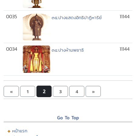
0035
11144
๓๕.ปางแสดงอิทธิปาฏิหาริย์
0034
11144
๓๔.ปางห้ามพยาธิ
2
«
1
3
4
»
Go To Top
หน้าแรก