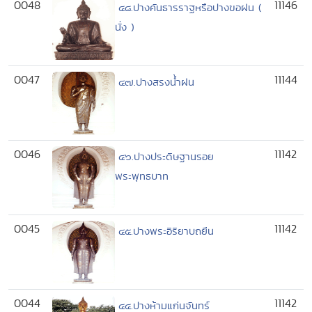
0048
11146
๔๘.ปางคันธารราฐหรือปางขอฝน (
นั่ง )
0047
11144
๔๗.ปางสรงน้ำฝน
0046
11142
๔๖.ปางประดิษฐานรอย
พระพุทธบาท
0045
11142
๔๕.ปางพระอิริยาบถยืน
0044
11142
๔๔.ปางห้ามแก่นจันทร์