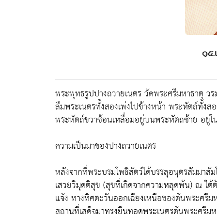
๑๕.
พระพุทธรูปปางถวายเนตร วัดพระศรีมหาธาตุ วรม
ลืมพระเนตรทั้งสองเพ่งไปข้างหน้า พระหัตถ์ทั้ง
พระหัตถ์ขวาซ้อนเหลื่อมอยู่บนพระหัตถซ้าย อยู
ความเป็นมาของปางถวายเนตร
หลังจากที่พระบรมโพธิสัตว์ได้บรรลุอนุตรสัมมาสัม
เสวยวิมุดติสุข (สุขที่เกิดจากความหลุดพ้น) ณ ใต้
แจ้ง ทางทิศตะวันออกเฉียงเหนือของต้นพระศรีมห
สถานที่เสด็จมาทรงยืนทอดพระเนตรต้นพระศรีมหาโพ