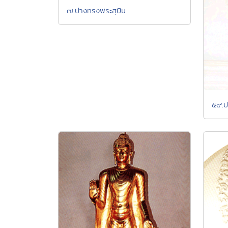
๗.ปางทรงพระสุบิน
๕๙.ป