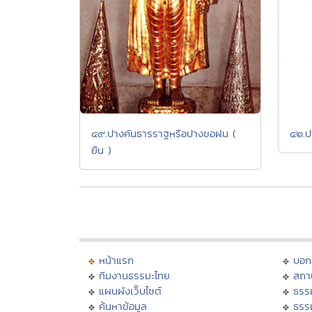
๔๙.ปางคันธารราฐหรือปางขอฝน (
๔๒.ป
ยืน )
หน้าแรก
บอก
ทีมงานธรรมะไทย
สถา
แผนผังเว็บไซต์
ธรร
ค้นหาข้อมูล
ธรร