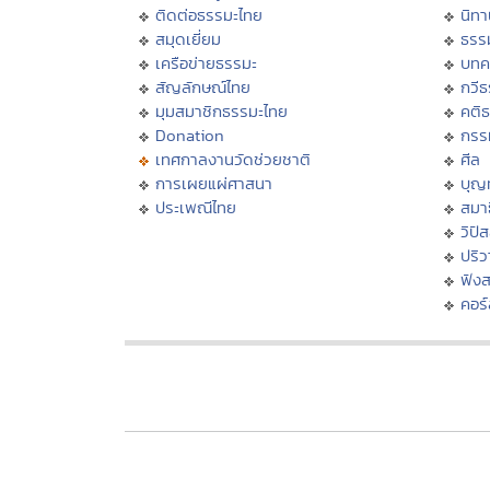
ติดต่อธรรมะไทย
นิทา
สมุดเยี่ยม
ธรร
เครือข่ายธรรมะ
บทค
สัญลักษณ์ไทย
กวี
มุมสมาชิกธรรมะไทย
คติ
Donation
กรร
เทศกาลงานวัดช่วยชาติ
ศีล
การเผยแผ่ศาสนา
บุญ
ประเพณีไทย
สมาธ
วิปั
ปริ
ฟัง
คอร์