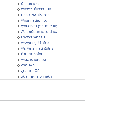
นิทานชาดก
พุทธวจนในธรรมบท
มงคล ๓๘ ประการ
พุทธศาสนสุภาษิต
พุทธศาสนสุภาษิต ๖๒๑
สังเวชนียสถาน ๔ ตำบล
ปางพระพุทธรูป
พระพุทธรูปสำคัญ
พระพุทธศาสนาในไทย
ทำเนียบวัดไทย
พระอารามหลวง
ศาสนพิธี
อุปสมบทพิธี
วันสำคัญทางศาสนา