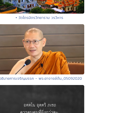
• วัดไตรมิตรวิทยาราม วรวิหาร
 อธิบายการเจริญมรรค - พระอาจารย์ต้น_05092020