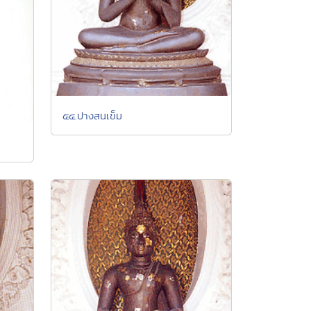
๕๔.ปางสนเข็ม