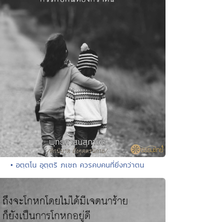
• อตฺตโน อุตฺตริ ภเชถ ควรคบคนที่ยิ่งกว่าตน