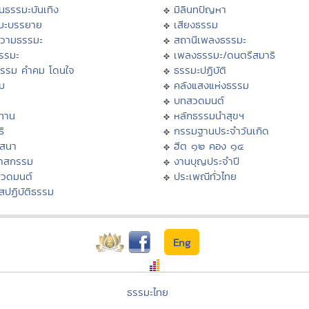
นธรรมะบันเทิง
มิลินทปัญหา
มะบรรยาย
เสียงธรรม
วามธรรมะ
สถานีเพลงธรรมะ
ธรรมะ
เพลงธรรมะ/ดนตรีสมาธิ
ธรรม คำคม โดนใจ
ธรรมะปฏิบัติ
ม
คลังแสงแห่งธรรม
บทสวดมนต์
ทาน
หลักธรรมนำสุขฯ
ิ
กรรมฐานประจำวันเกิด
สสนา
ฮีต ๑๒ คอง ๑๔
วาสกรรม
งานบุญประจำปี
สวดมนต์
ประเพณีทั่วไทย
สปฏิบัติธรรม
Eng
ธรรมะไทย