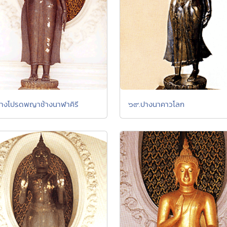
างโปรดพญาช้างนาฬาคิรี
๖๙.ปางนาคาวโลก