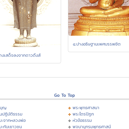
๔.ปางอธิษฐานเพศบรรพชิต
างเสด็จลงจากดาวดึงส์
Go To Top
บุญ
พระพุทธศาสนา
นปฏิบัติธรรม
พระไตรปิฏก
มะจากหลวงพ่อ
หัวข้อธรรม
มะกับเยาวชน
พจนานุกรมพุทธศาสน์