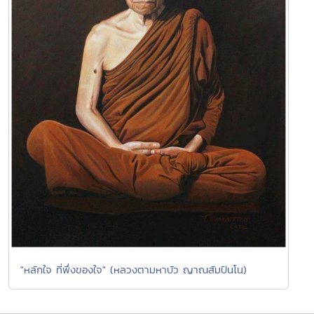
"หลักใจ ที่พึ่งของใจ" (หลวงตามหาบัว ญาณสัมปันโน)