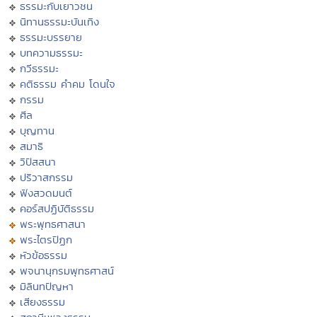
ธรรมะกับเยาวชน
นิทานธรรมะบันเทิง
ธรรมะบรรยาย
บทความธรรมะ
กวีธรรมะ
คติธรรม คำคม โดนใจ
กรรม
ศีล
บุญทาน
สมาธิ
วิปัสสนา
ปริวาสกรรม
ฟังสวดมนต์
คอร์สปฏิบัติธรรม
พระพุทธศาสนา
พระไตรปิฏก
หัวข้อธรรม
พจนานุกรมพุทธศาสน์
มิลินทปัญหา
เสียงธรรม