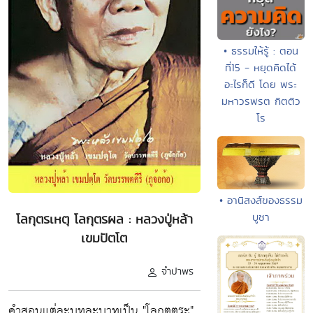
• ธรรมให้รู้ : ตอน
ที่15 - หยุดคิดได้
อะไรก็ดี โดย พระ
มหาวรพรต กิตติว
โร
• อานิสงส์ของธรรม
บูชา
โลกุตรเหตุ โลกุตรผล : หลวงปู่หล้า
เขมปัตโต
จำปาพร
คำสอนแต่ละบทละบาทเป็น "โลกุตตระ"