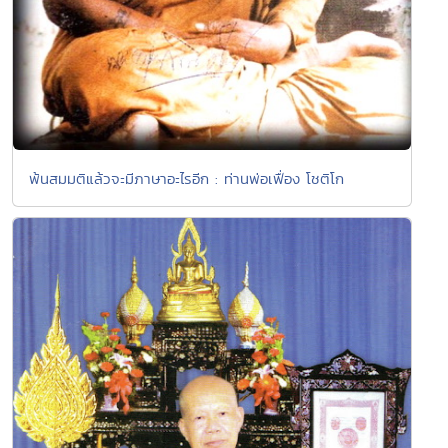
พ้นสมมติแล้วจะมีภาษาอะไรอีก : ท่านพ่อเฟื่อง โชติโก