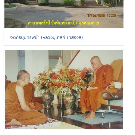
"จิตคือขุมทรัพย์" (หลวงปู่เทสก์ เทสรังสี)