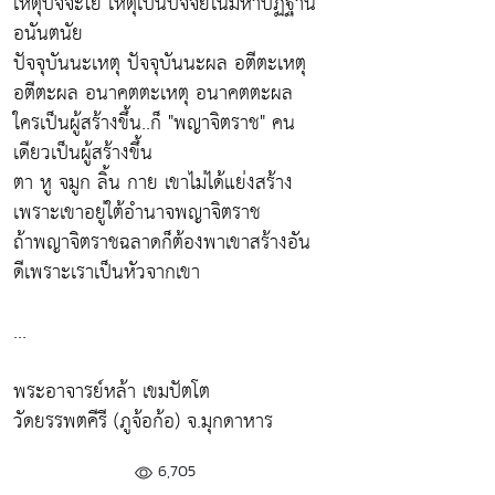
เหตุปัจจะโย เหตุเป็นปัจจัยในมหาปัฏฐาน
อนันตนัย
ปัจจุบันนะเหตุ ปัจจุบันนะผล อตีตะเหตุ
อตีตะผล อนาคตตะเหตุ อนาคตตะผล
ใครเป็นผู้สร้างขึ้น..ก็ "พญาจิตราช" คน
เดียวเป็นผู้สร้างขึ้น
ตา หู จมูก ลิ้น กาย เขาไม่ได้แย่งสร้าง
เพราะเขาอยู่ใต้อำนาจพญาจิตราช
ถ้าพญาจิตราชฉลาดก็ต้องพาเขาสร้างอัน
ดีเพราะเราเป็นหัวจากเขา
...
พระอาจารย์หล้า เขมปัตโต
วัดยรรพตคีรี (ภูจ้อก้อ) จ.มุกดาหาร
6,705