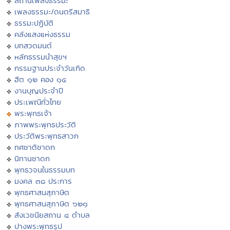
สถานีเพลงธรรมะ
เพลงธรรมะ/ดนตรีสมาธิ
ธรรมะปฏิบัติ
คลังแสงแห่งธรรม
บทสวดมนต์
หลักธรรมนำสุขฯ
กรรมฐานประจำวันเกิด
ฮีต ๑๒ คอง ๑๔
งานบุญประจำปี
ประเพณีทั่วไทย
พระพุทธเจ้า
ภาพพระพุทธประวัติ
ประวัติพระพุทธสาวก
ทศชาติชาดก
นิทานชาดก
พุทธวจนในธรรมบท
มงคล ๓๘ ประการ
พุทธศาสนสุภาษิต
พุทธศาสนสุภาษิต ๖๒๑
สังเวชนียสถาน ๔ ตำบล
ปางพระพุทธรูป