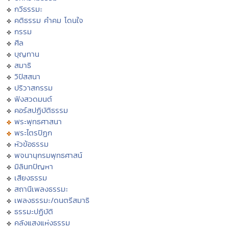
กวีธรรมะ
คติธรรม คำคม โดนใจ
กรรม
ศีล
บุญทาน
สมาธิ
วิปัสสนา
ปริวาสกรรม
ฟังสวดมนต์
คอร์สปฏิบัติธรรม
พระพุทธศาสนา
พระไตรปิฏก
หัวข้อธรรม
พจนานุกรมพุทธศาสน์
มิลินทปัญหา
เสียงธรรม
สถานีเพลงธรรมะ
เพลงธรรมะ/ดนตรีสมาธิ
ธรรมะปฏิบัติ
คลังแสงแห่งธรรม