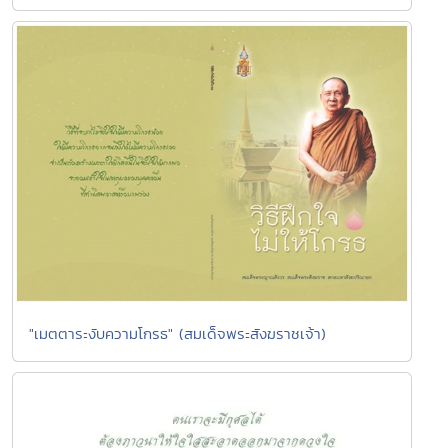
"เมตตาระงับความโกรธ" (สมเด็จพระสังฆราชเจ้า)