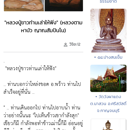
ธรรมชาติ
"หลวงปู่ขาวท่านเล่าให้ฟัง" (หลวงตาม
หาบัว ญาณสัมปันโน)
วิริยะ12
• ๕๔.ปางสนเข็ม
.
"หลวงปู่ขาวท่านเล่าให้ฟัง"
.. ท่านบอกว่าโหล่งขอด อ.พร้าว ท่านไป
สำเร็จอยู่ที่นั่น ..
• วัดวังผาแดง
ต.นาสวน อ.ศรีสวัสดิ์
" .. ท่านเดินออกไป ท่านไปอาบน้ำ ท่าน
จ.กาญจนบุรี
ว่าอย่างนั้นนะ
"ไปเห็นข้าวเขากำลังสุก"
เขียวก็มี กำลังพอทำข้าวเม่านี้ก็มี อ่อนอยู่