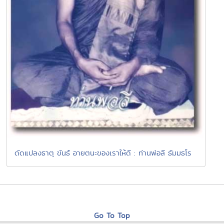
ดัดแปลงธาตุ ขันธ์ อายตนะของเราให้ดี : ท่านพ่อลี ธัมมธโร
Go To Top