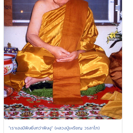
"เราเองมีพิษยิ่งกว่าพิษงู" (หลวงปู่เหรียญ วรลาโภ)