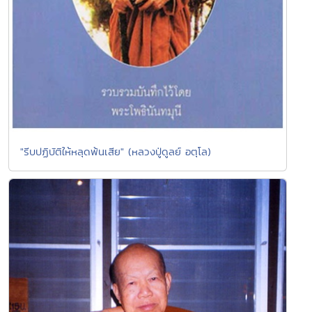
"รีบปฏิบัติให้หลุดพ้นเสีย" (หลวงปู่ดูลย์ อตุโล)