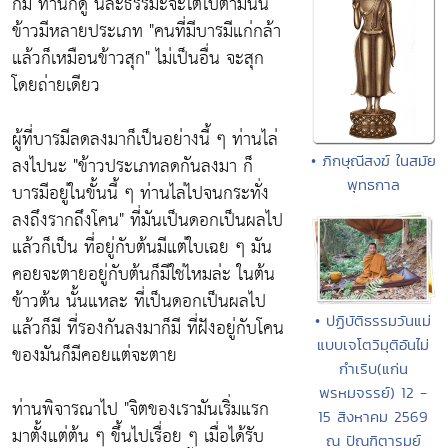
ก็มี ท่านก็ดู นี่ละธรรมะจะไต่ไปตามนั้น
ข้าวมีหลายประเภท
"คนที่มีบารมีแก่กล้า
แล้วก็เหมือนข้าวสุก
" ไม่เป็นอื่น จะสุก
โดยถ่ายเดียว
ผู้ที่บารมีลดลงมาก็เป็นอย่างนี้ ๆ ท่านไล่
• ภิกษุณีสงฆ์ ในสมัย
ลงไปนะ
"ข้าวประเภทลดกันลงมา ก็
พุทธกาล
บารมีอยู่ในขั้นนี้ ๆ ท่านไล่ไปจนกระทั่ง
ลงถึงรากถึงโคน"
ที่มันเป็นดอกเป็นผลไป
แล้วก็เป็น ที่อยู่กับต้นมีแต่ใบเฉย ๆ มัน
คอยจะตายอยู่กับต้นก็มีใช่ไหมล่ะ ในต้น
ข้าวต้น นั้นแหละ ที่เป็นดอกเป็นผลไป
• ปฏิบัติธรรมวันแม่
แล้วก็มี ที่รองกันลงมาก็มี ที่ฝังอยู่กับโคน
แบบเจโตวิมุติอันไม่
ของมันก็มีคอยแต่จะตาย
กำเริบ(แก่น
พรหมจรรย์) 12 -
ท่านพิจารณาไป
"จิตของเรามันเริ่มแรก
15 สิงหาคม 2569
มาตั้งแต่ต้น ๆ ขึ้นไปเรื่อย ๆ เมื่อได้รับ
ณ ปัณฑิตารมย์