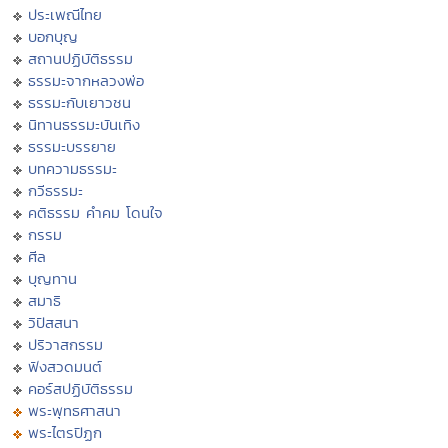
ประเพณีไทย
บอกบุญ
สถานปฏิบัติธรรม
ธรรมะจากหลวงพ่อ
ธรรมะกับเยาวชน
นิทานธรรมะบันเทิง
ธรรมะบรรยาย
บทความธรรมะ
กวีธรรมะ
คติธรรม คำคม โดนใจ
กรรม
ศีล
บุญทาน
สมาธิ
วิปัสสนา
ปริวาสกรรม
ฟังสวดมนต์
คอร์สปฏิบัติธรรม
พระพุทธศาสนา
พระไตรปิฏก