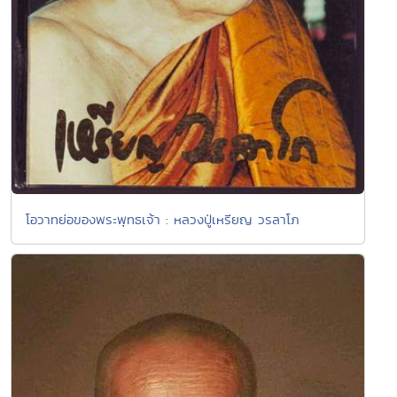
โอวาทย่อของพระพุทธเจ้า : หลวงปู่เหรียญ วรลาโภ