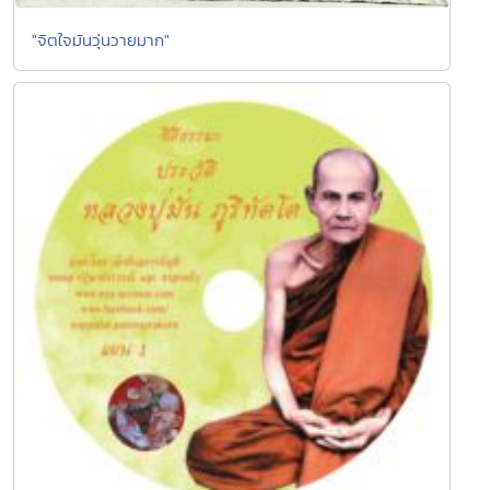
"จิตใจมันวุ่นวายมาก"