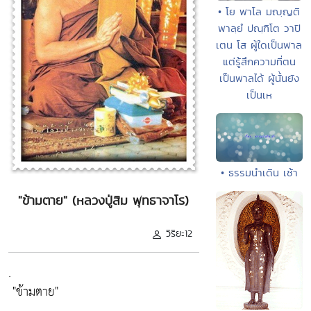
• โย พาโล มญฺญติ
พาลฺยํ ปณฺฑิโต วาปิ
เตน โส ผู้ใดเป็นพาล
แต่รู้สึกความที่ตน
เป็นพาลได้ ผู้นั้นยัง
เป็นเห
• ธรรมนำเดิน เช้า
"ข้ามตาย" (หลวงปู่สิม พุทธาจาโร)
วิริยะ12
.
"ข้ามตาย"