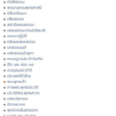
หัวข้อธรรม
พจนานุกรมพุทธศาสน์
มิลินทปัญหา
เสียงธรรม
สถานีเพลงธรรมะ
เพลงธรรมะ/ดนตรีสมาธิ
ธรรมะปฏิบัติ
คลังแสงแห่งธรรม
บทสวดมนต์
หลักธรรมนำสุขฯ
กรรมฐานประจำวันเกิด
ฮีต ๑๒ คอง ๑๔
งานบุญประจำปี
ประเพณีทั่วไทย
พระพุทธเจ้า
ภาพพระพุทธประวัติ
ประวัติพระพุทธสาวก
ทศชาติชาดก
นิทานชาดก
พุทธวจนในธรรมบท
มงคล ๓๘ ประการ