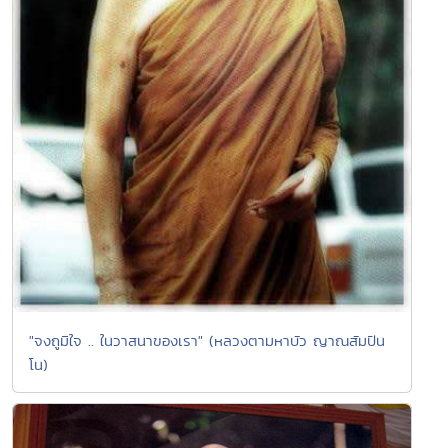
"จงถูมิใจ .. ในวาสนาของเรา" (หลวงตามหาบัว ญาณสัมปัน
โน)