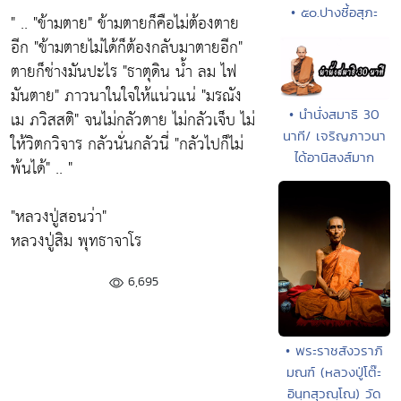
• ๕๐.ปางชี้อสุภะ
" ..
"ข้ามตาย"
ข้ามตายก็คือไม่ต้องตาย
อีก
"ข้ามตายไม่ได้ก็ต้องกลับมาตายอีก"
ตายก็ช่างมันปะไร
"ธาตุดิน น้ำ ลม ไฟ
มันตาย"
ภาวนาในใจให้แน่วแน่
"มรณัง
• นำนั่งสมาธิ 30
เม ภวิสสติ"
จนไม่กลัวตาย ไม่กลัวเจ็บ ไม่
นาที/ เจริญภาวนา
ให้วิตกวิจาร กลัวนั่นกลัวนี่
"กลัวไปก็ไม่
ได้อานิสงส์มาก
พ้นได้"
.. "
"หลวงปู่สอนว่า"
หลวงปู่สิม พุทธาจาโร
6,695
• พระราชสังวราภิ
มณฑ์ (หลวงปู่โต๊ะ
อินฺทสุวณฺโณ) วัด