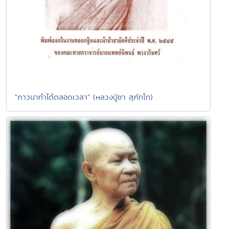
"ภาวนาทำได้ตลอดเวลา" (หลวงปู่ชา สุภัทโท)