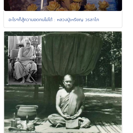
อะไรๆก็สู้ความอดทนไม่ได้ : หลวงปู่เหรียญ วรลาโภ