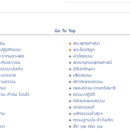
Go To Top
บุญ
พระพุทธศาสนา
ปฏิบัติธรรม
พระไตรปิฏก
ะจากหลวงพ่อ
หัวข้อธรรม
ะกับเยาวชน
พจนานุกรมพุทธศาสน์
ธรรมะบันเทิง
มิลินทปัญหา
ะบรรยาย
เสียงธรรม
ามธรรมะ
สถานีเพลงธรรมะ
รรมะ
เพลงธรรมะ/ดนตรีสมาธิ
รรม คำคม โดนใจ
ธรรมะปฏิบัติ
ม
คลังแสงแห่งธรรม
บทสวดมนต์
าน
หลักธรรมนำสุขฯ
กรรมฐานประจำวันเกิด
สนา
ฮีต ๑๒ คอง ๑๔