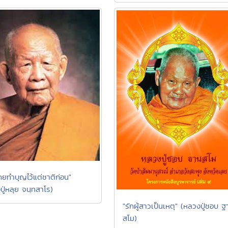
่เคยทำบุญไว้แต่ชาติก่อน"
ปู่หลุย จนฺทสาโร)
"รักผู้สาวเป็นเหตุ" (หลวงปู่ชอบ ฐ
สโม)