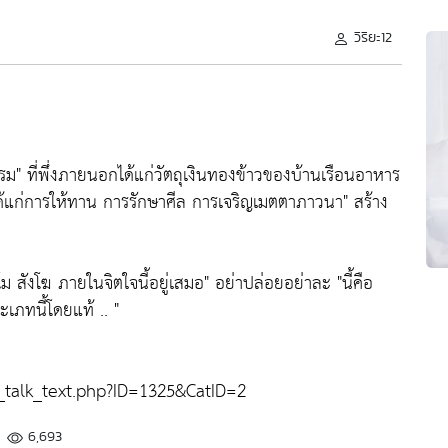
วิริยะ12
รม"
ที่พึ่งภายนอกได้แก่วัตถุเงินทองข้าวของบ้านเรือนอาหาร
จได้แก่การให้ทาน การรักษาศีล การเจริญเมตตาภาวนา"
สร้าง
โม สังโฆ ภายในจิตใจนี้อยู่เสมอ"
อย่าปล่อยอย่าละ
"นี้คือ
ภทนี้โดยแท้ .. "
alk_text.php?ID=1325&CatID=2
6,693