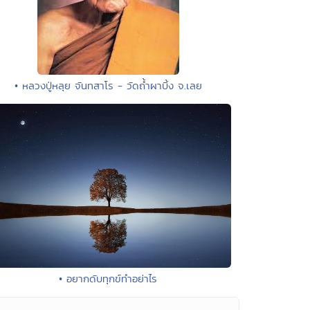
• หลวงปู่หลุย จันทสาโร - วัดถ้ำผาบิ้ง จ.เลย
• อยากดับทุกข์ทำอย่าไร