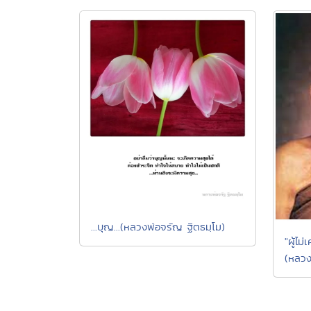
...บุญ...(หลวงพ่อจรัญ ฐิตธมฺโม)
"ผู้ไม
(หลวง