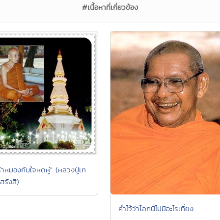
#เนื้อหาที่เกี่ยวข้อง
้าหมองกับใจหดหู่" (หลวงปู่เท
สรังสี)
คำไว้ว่าโลกนี้ไม่มีอะไรเที่ยง