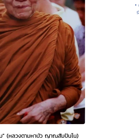
• 
ร
รรม" (หลวงตามหาบัว ญาณสัมปันโน)