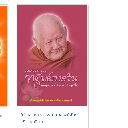
"ทำนองคลองธรรม" (หลวงปู่จันทร์
าน
ศรี จนฺททีโป)