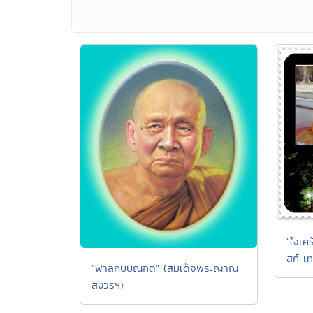
"ใจเศร
สก์ เท
"พาลกับบัณฑิต" (สมเด็จพระญาณ
สังวรฯ)