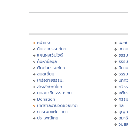
หน้าแรก
บอก
ทีมงานธรรมะไทย
สถาน
แผนผังเว็บไซต์
ธรรม
ค้นหาข้อมูล
ธรรม
ติดต่อธรรมะไทย
นิทาน
สมุดเยี่ยม
ธรรม
เครือข่ายธรรมะ
บทคว
สัญลักษณ์ไทย
กวีธ
มุมสมาชิกธรรมะไทย
คติธ
Donation
กรร
เทศกาลงานวัดช่วยชาติ
ศีล
การเผยแผ่ศาสนา
บุญท
ประเพณีไทย
สมาธิ
วิปัส