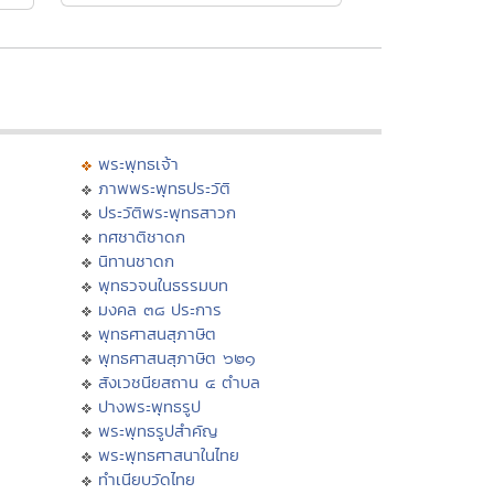
พระพุทธเจ้า
ภาพพระพุทธประวัติ
ประวัติพระพุทธสาวก
ทศชาติชาดก
นิทานชาดก
พุทธวจนในธรรมบท
มงคล ๓๘ ประการ
พุทธศาสนสุภาษิต
พุทธศาสนสุภาษิต ๖๒๑
สังเวชนียสถาน ๔ ตำบล
ปางพระพุทธรูป
พระพุทธรูปสำคัญ
พระพุทธศาสนาในไทย
ทำเนียบวัดไทย