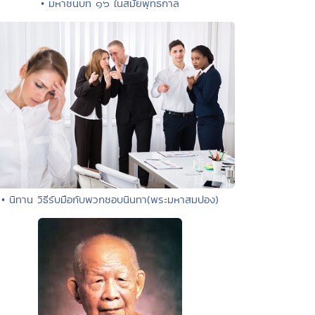
• มหาชนบท ๑๖ ในสมัยพุทธกาล
• นิทาน วิธีรับมือกับพวกชอบนินทา(พระมหาสมปอง)