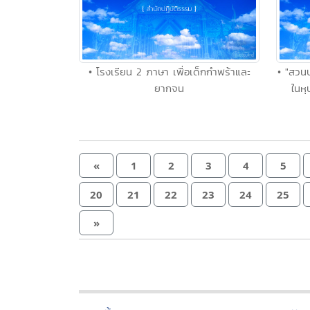
• โรงเรียน 2 ภาษา เพื่อเด็กกำพร้าและ
• "สวน
ยากจน
ในหุ
«
1
2
3
4
5
20
21
22
23
24
25
»