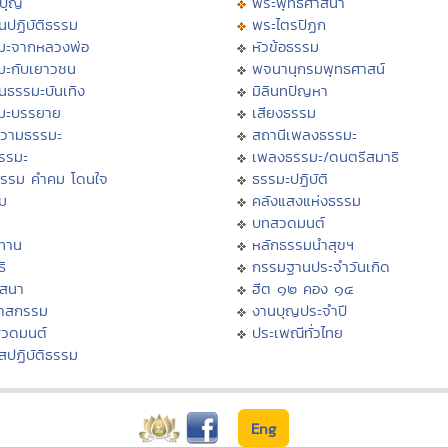
บุญ
พระพุทธศาสนา
นปฏิบัติธรรม
พระไตรปิฏก
มะจากหลวงพ่อ
หัวข้อธรรม
มะกับเยาวชน
พจนานุกรมพุทธศาสน์
นธรรมะบันเทิง
มิลินทปัญหา
มะบรรยาย
เสียงธรรม
วามธรรมะ
สถานีเพลงธรรมะ
ธรรมะ
เพลงธรรมะ/ดนตรีสมาธิ
ธรรม คำคม โดนใจ
ธรรมะปฏิบัติ
ม
คลังแสงแห่งธรรม
บทสวดมนต์
ทาน
หลักธรรมนำสุขฯ
ิ
กรรมฐานประจำวันเกิด
สสนา
ฮีต ๑๒ คอง ๑๔
วาสกรรม
งานบุญประจำปี
สวดมนต์
ประเพณีทั่วไทย
สปฏิบัติธรรม
Eng