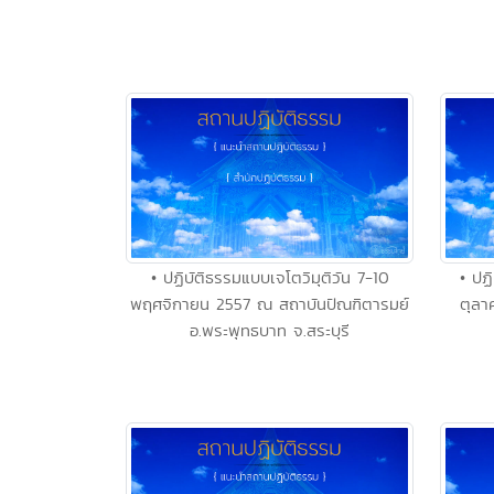
• ปฏิบัติธรรมแบบเจโตวิมุติวัน 7-10
• ปฏ
พฤศจิกายน 2557 ณ สถาบันปัณฑิตารมย์
ตุลา
อ.พระพุทธบาท จ.สระบุรี