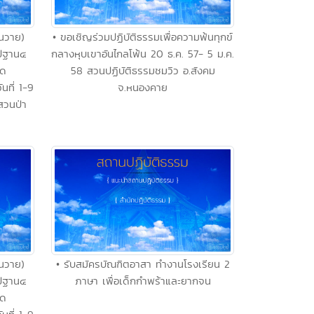
่นวาย)
• ขอเชิญร่วมปฏิบัติธรรมเพื่อความพ้นทุกข์
ปัฐาน๔
กลางหุบเขาอันไกลโพ้น 20 ธ.ค. 57- 5 ม.ค.
าด
58 สวนปฏิบัติธรรมชมวิว อ.สังคม
นที่ 1-9
จ.หนองคาย
สวนป่า
่นวาย)
• รับสมัครบัณฑิตอาสา ทำงานโรงเรียน 2
ปัฐาน๔
ภาษา เพื่อเด็กกำพร้าและยากจน
าด