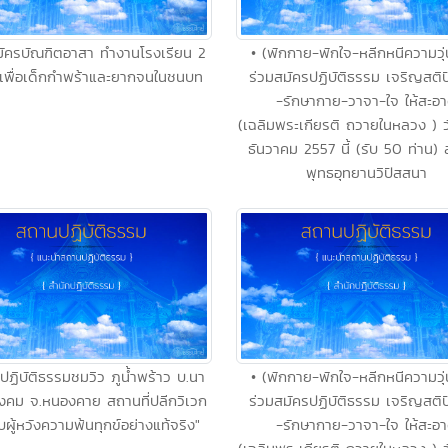
มัครบัณฑิตอาสา ทำงานโรงเรียน 2
• (พักกาย-พักใจ-หลีกหนีความวุ
เพื่อเด็กกำพร้าและยากจนในชนบท
ร่วมสมัครปฏิบัติธรรม เจริญสติ
-รักษากาย-วาจา-ใจ ให้สะอ
(เฉลิมพระเกียรติ ถวายในหลวง ) วั
ธันวาคม 2557 นี้ (รับ 50 ท่าน) 
พุทธอุทยานวิปัสสนา
ปฏิบัติธรรมชมวิว ภูน้ำพร้าว บ.นา
• (พักกาย-พักใจ-หลีกหนีความวุ
.สังคม จ.หนองคาย สถานที่ปลีกวิเวก
ร่วมสมัครปฏิบัติธรรม เจริญสติ
บผู้หวังความพ้นทุกข์อย่างแท้จริง"
-รักษากาย-วาจา-ใจ ให้สะอ