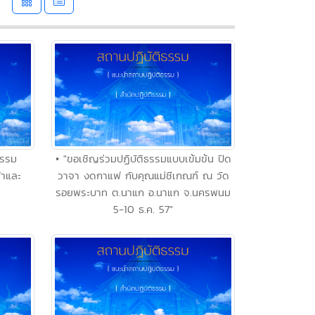
กรรม
• "ขอเชิญร่วมปฏิบัติธรรมแบบเข้มข้น ปิด
้าและ
วาจา งดกาแฟ กับคุณแม่ชีเกณฑ์ ณ วัด
รอยพระบาท ต.นาแก อ.นาแก จ.นครพนม
5-10 ธ.ค. 57"