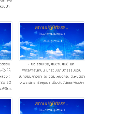
นที่ 1-9
สวนป่า
ัติธรรม
• ขอเรียนเชิญศิษยานุศิษย์ และ
-ใจ ให้
พุทธศาสนิกชน มาร่วมปฏิบัติธรรมบวช
หลวง )
เนกขัมมภาวนา ณ วัดมเหยงคณ์ ต.หันตรา
 (รับ 50
จ.พระนครศรีอยุธยา เนื่องในวันออกพรรษา
จ.พิจิตร