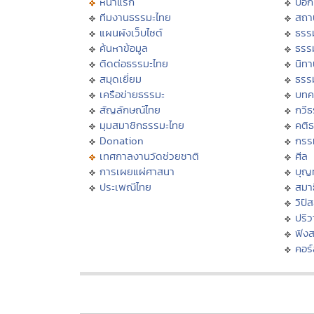
หน้าแรก
บอก
ทีมงานธรรมะไทย
สถา
แผนผังเว็บไซต์
ธรร
ค้นหาข้อมูล
ธรร
ติดต่อธรรมะไทย
นิทา
สมุดเยี่ยม
ธรร
เครือข่ายธรรมะ
บทค
สัญลักษณ์ไทย
กวี
มุมสมาชิกธรรมะไทย
คติ
Donation
กรร
เทศกาลงานวัดช่วยชาติ
ศีล
การเผยแผ่ศาสนา
บุญ
ประเพณีไทย
สมาธ
วิปั
ปริ
ฟัง
คอร์