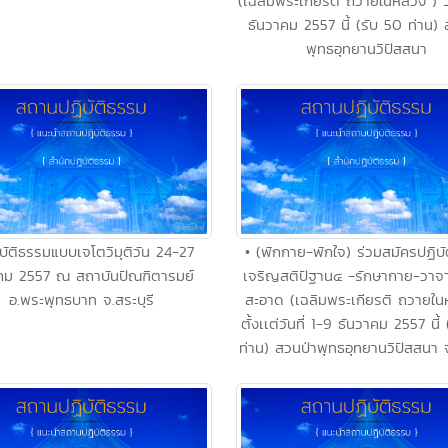
(เฉลิมพระเกียรติ ถวายในหลวง ) วั
ธันวาคม 2557 นี้ (รับ 50 ท่าน) 
พุทธอุทยานวิปัสสนา
ิบัติธรรมแบบเจโตวิมุติวัน 24-27
• (พักกาย-พักใจ) ร่วมสมัครปฏิบ
คม 2557 ณ สถาบันปัณฑิตารมย์
เจริญสติปัฐาน๔ -รักษากาย-วาจา
อ.พระพุทธบาท จ.สระบุรี
สะอาด (เฉลิมพระเกียรติ ถวายใน
ตั้งเเต่วันที่ 1-9 ธันวาคม 2557 นี้
ท่าน) สวนป่าพุทธอุทยานวิปัสสนา 