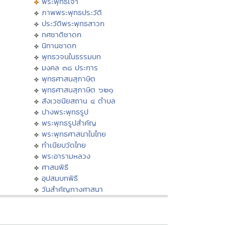
พระพุทธเจ้า
ภาพพระพุทธประวัติ
ประวัติพระพุทธสาวก
ทศชาติชาดก
นิทานชาดก
พุทธวจนในธรรมบท
มงคล ๓๘ ประการ
พุทธศาสนสุภาษิต
พุทธศาสนสุภาษิต ๖๒๑
สังเวชนียสถาน ๔ ตำบล
ปางพระพุทธรูป
พระพุทธรูปสำคัญ
พระพุทธศาสนาในไทย
ทำเนียบวัดไทย
พระอารามหลวง
ศาสนพิธี
อุปสมบทพิธี
วันสำคัญทางศาสนา