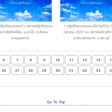
ปฏิบัติธรรมชมวิว สถานปฏิบัติธรรม
• ปฏิบัติธรรมแบบเจโตวิมุติวัน 
บเขาอันไกลโพ้น บ.นางิ้ว อ.สังคม
ตุลาคม 2557 ณ สถาบันปัณฑิต
จ.หนองคาย"
อ.พระพุทธบาท จ.สระบุรี
6
7
8
9
10
11
12
13
1
26
27
28
29
30
31
32
33
3
Go To Top