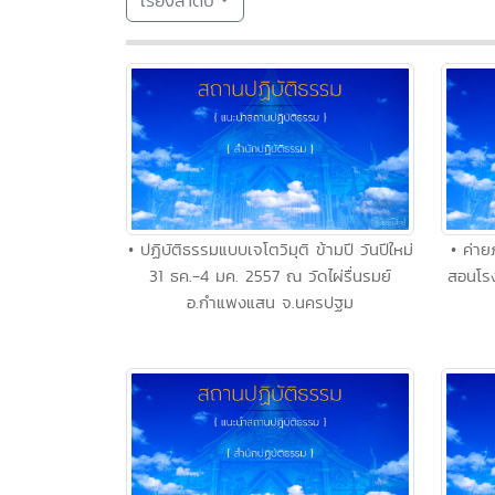
เรียงลำดับ
• ปฏิบัติธรรมแบบเจโตวิมุติ ข้ามปี วันปีใหม่
• ค่า
31 ธค.-4 มค. 2557 ณ วัดไผ่รื่นรมย์
สอนโรง
อ.กำแพงแสน จ.นครปฐม