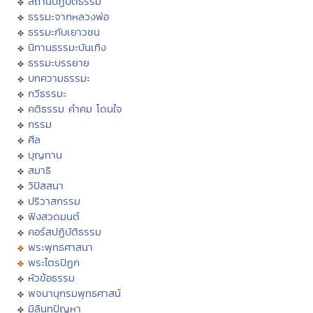
สถานปฏิบัติธรรม
ธรรมะจากหลวงพ่อ
ธรรมะกับเยาวชน
นิทานธรรมะบันเทิง
ธรรมะบรรยาย
บทความธรรมะ
กวีธรรมะ
คติธรรม คำคม โดนใจ
กรรม
ศีล
บุญทาน
สมาธิ
วิปัสสนา
ปริวาสกรรม
ฟังสวดมนต์
คอร์สปฏิบัติธรรม
พระพุทธศาสนา
พระไตรปิฏก
หัวข้อธรรม
พจนานุกรมพุทธศาสน์
มิลินทปัญหา