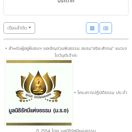
ประเทศ
เรียงลำดับ
• สำหรับผู้อยู่ฝั่งธนฯ ขอเชิญร่วมฟังธรรม อบรม"อริยะสัจจ๔" แนวเจ
โตวิมุติเจ้าค่ะ
• โครงการปฏิบัติธรรม ประจำ
ปี 2554 โดย มูลนิธิรัศมีแห่งธรรม