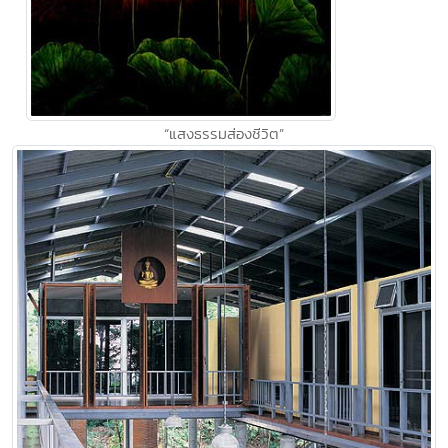
“แสงธรรมส่องชีวิต”