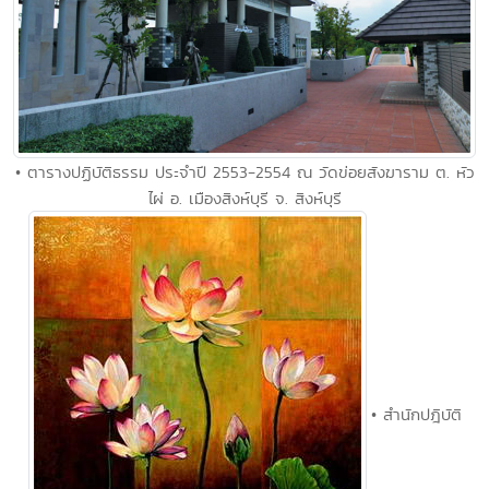
• ตารางปฏิบัติธรรม ประจำปี 2553-2554 ณ วัดข่อยสังฆาราม ต. หัว
ไผ่ อ. เมืองสิงห์บุรี จ. สิงห์บุรี
• สำนักปฎิบัติ