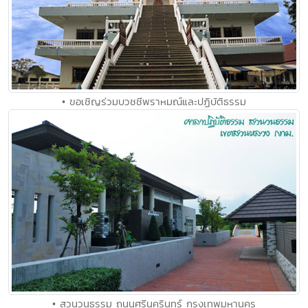
• ขอเชิญร่วมบวชชีพราหมณ์และปฏิบัติธรรม
• สวนวนธรรม ถนนศรีนครินทร์ กรุงเทพมหานคร