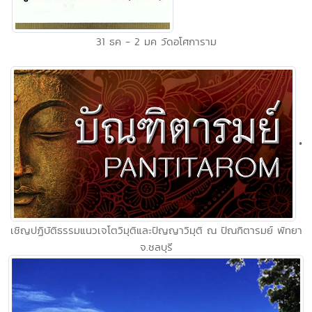
31 ธค - 2 มค วัดอโศการาม
•
เชิญปฏิบัติธรรมแนวเจโตวิมุติและปัญญาวิมุติ ณ ปัณฑิตารมย์ พัทยา
จ.ชลบุรี