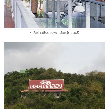
• วัดป่าวชิรบรรพต จังหวัดชลบุรี