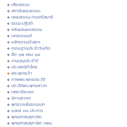
เสียงธรรม
สถานีเพลงธรรมะ
เพลงธรรมะ/ดนตรีสมาธิ
ธรรมะปฏิบัติ
คลังแสงแห่งธรรม
บทสวดมนต์
หลักธรรมนำสุขฯ
กรรมฐานประจำวันเกิด
ฮีต ๑๒ คอง ๑๔
งานบุญประจำปี
ประเพณีทั่วไทย
พระพุทธเจ้า
ภาพพระพุทธประวัติ
ประวัติพระพุทธสาวก
ทศชาติชาดก
นิทานชาดก
พุทธวจนในธรรมบท
มงคล ๓๘ ประการ
พุทธศาสนสุภาษิต
พุทธศาสนสุภาษิต ๖๒๑