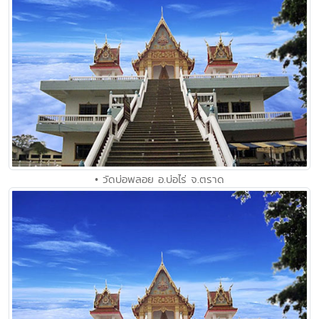
• วัดบ่อพลอย อ.บ่อไร่ จ.ตราด