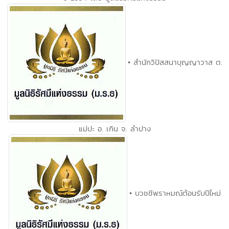
• สำนักวิปัสสนาบุญญาวาส ต.
แม่ปะ อ. เกิน จ. ลำปาง
• บวชชีพราหมณ์ต้อนรับปีใหม่