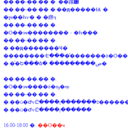
��.��-��.�� �. ��蹹͹
��.��-��.�� �.��ԭ�����Ѩ �
�լҹ��Һѵ� � �繺ҷ
��.��-��.�� �.
�Ѻ��зҹ�������� - �Һ���
��.��-��.�� �.
�.��ԭ�������Ҹ�
��������ʵԷ����ͧ�������ä�Ѻ��
�.�֡�Ե���ձ� ���������ص�
��.��-��.�� �.
�Ѻ��зҹ����á�ҧ�ѹ
��.��-��.�� �.
�.��û�ԺѵԸ����¡�������ž�����
�.��û�ԺѵԸ����¡������
16.00-18.00 �.
��Ѻ��ҹ