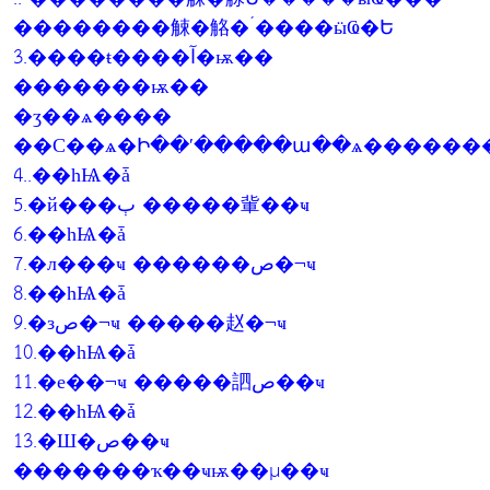
��������觫�觡�´����ӹҨ�Ե
3.����ŧ����آ�ѭ��
�������ѭ��
�ӡ��ѧ����
��С��ѧ�Ի��ʹ�����ա��ѧ������
4..��һѨ�ǡ
5.�й���ٻ �����軰��ҹ
6.��һѨ�ǡ
7.�л���ҹ ������ص�¬ҹ
8.��һѨ�ǡ
9.�зص�¬ҹ �����赵�¬ҹ
10.��һѨ�ǡ
11.�е��¬ҹ �����訵ص��ҹ
12.��һѨ�ǡ
13.�Ш�ص��ҹ
�������ҡ��ҹѭ��µ��ҹ