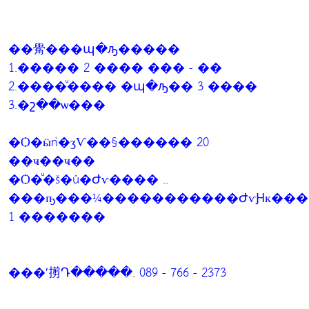
��觷���պ�ԡ�����
1.����� 2 ���� ��� - ��
2.����ͧ���� �պ�ԡ�� 3 ����
3.�շ��ѡ���
�Ѻ�ӹǹ�ӡѴ��§������ 20
��ҹ��ҹ��
�Ѻ�ͧ�š�û�Ժѵ���� ..
���ҧ���¼�����������ԺѵԨк���ب�ص��ҹ����
1 �������
���ʹ㨵Դ�����. 089 - 766 - 2373