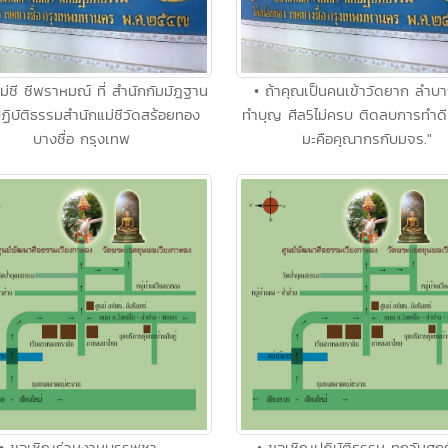
ม่ชี ชีพราหมณ์ ที่ สำนักกัมมัฎฐาน
• ถ้าคุณเป็นคนเข้าวัดยาก ลำบ
ฏิบัติธรรมสำนักแม่ชีวัดสร้อยทอง
ทำบุญ ศีล5ไม่ครบ ติดลบการทำด
บางซื่อ กรุงเทพ
มะคือคุณากรกับมจร."
• ขอเชิญร่วมงานบรรพชา-
• ขอเชิญปฏิบัติธรรม ทุกวันศุกร