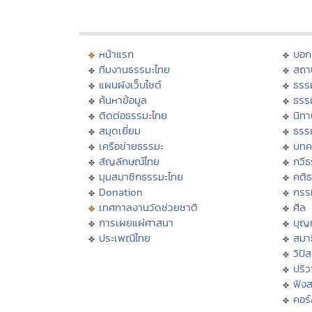
หน้าแรก
บอก
ทีมงานธรรมะไทย
สถา
แผนผังเว็บไซต์
ธรร
ค้นหาข้อมูล
ธรร
ติดต่อธรรมะไทย
นิทา
สมุดเยี่ยม
ธรร
เครือข่ายธรรมะ
บทค
สัญลักษณ์ไทย
กวี
มุมสมาชิกธรรมะไทย
คติ
Donation
กรร
เทศกาลงานวัดช่วยชาติ
ศีล
การเผยแผ่ศาสนา
บุญ
ประเพณีไทย
สมาธ
วิปั
ปริ
ฟัง
คอร์