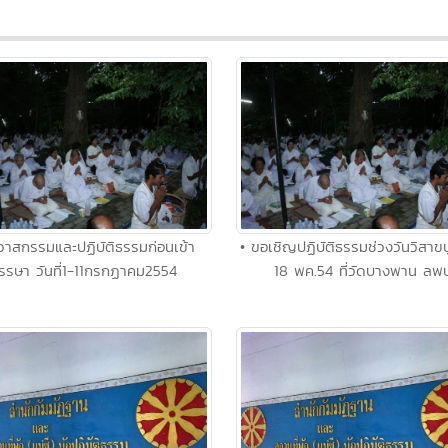
ิวาสกรรมและปฏิบัติธรรมก่อนเข้า
• ขอเชิญปฏิบัติธรรมช่วงวันวิสาขบ
รรษา วันที่1-11กรกฏาคม2554
18 พค.54 ที่วัดบางพาน ลพบุ