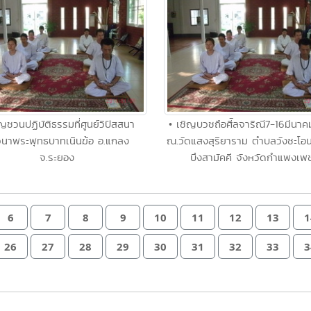
ิญชวนปฏิบัติธรรมที่ศูนย์วิปัสสนา
• เชิญบวชถือศีัลจาริณี7-16มีนา
นาพระพุทธบาทเนินฆ้อ อ.แกลง
ณ.วัดแสงสุริยาราม ตำบลวังชะโอ
จ.ระยอง
บึงสามัคคี จังหวัดกำแพงเพ
6
7
8
9
10
11
12
13
1
26
27
28
29
30
31
32
33
3