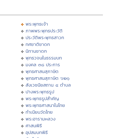
พระพุทธเจ้า
ภาพพระพุทธประวัติ
ประวัติพระพุทธสาวก
ทศชาติชาดก
นิทานชาดก
พุทธวจนในธรรมบท
มงคล ๓๘ ประการ
พุทธศาสนสุภาษิต
พุทธศาสนสุภาษิต ๖๒๑
สังเวชนียสถาน ๔ ตำบล
ปางพระพุทธรูป
พระพุทธรูปสำคัญ
พระพุทธศาสนาในไทย
ทำเนียบวัดไทย
พระอารามหลวง
ศาสนพิธี
อุปสมบทพิธี