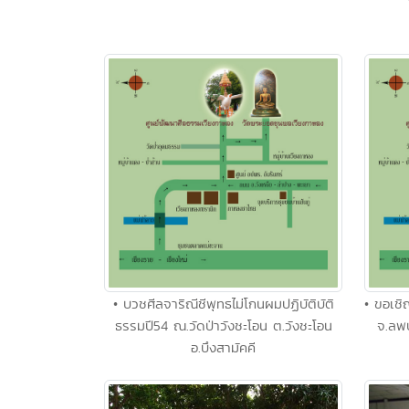
• บวชศีลจาริณีชีพุทธไม่โกนผมปฏิบัติบัติ
• ขอเชิ
ธรรมปี54 ณ.วัดป่าวังชะโอน ต.วังชะโอน
จ.ลพบ
อ.บึงสามัคคี