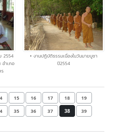
คม 2554
• งานปฏิบัติธรรมเนื่องในวันมาฆบูชา
น อำเภอ
ปี2554
ชร
4
15
16
17
18
19
38
4
35
36
37
39