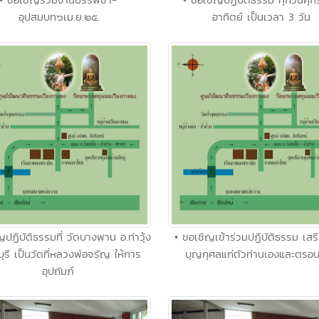
อุปสมบท๖เม.ย.๒๕
อาทิตย์ เป็นเวลา 3 วัน
ญปฏิบัติธรรมที่ วัดบางพาน อ.ท่าวุ้ง
• ขอเชิญเข้าร่วมปฏิบัติธรรม เสร
ุรี เป็นวัดที่หลวงพ่อจรัญ ให้การ
บุญกุศลแก่ตัวท่านเองและตรอบ
อุปถัมภ์