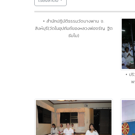
เรียงลำดับ
• สำนักปฎิบัติธรรมวัดบางพาน จ.
สิงห์บุรี(วัดในอุปถัมถ์ของหลวงพ่อจรัญ ฐิต
ธัมโม)
• ปร
พ