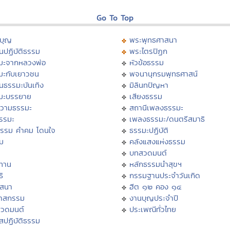
Go To Top
บุญ
พระพุทธศาสนา
นปฏิบัติธรรม
พระไตรปิฏก
มะจากหลวงพ่อ
หัวข้อธรรม
มะกับเยาวชน
พจนานุกรมพุทธศาสน์
นธรรมะบันเทิง
มิลินทปัญหา
มะบรรยาย
เสียงธรรม
วามธรรมะ
สถานีเพลงธรรมะ
ธรรมะ
เพลงธรรมะ/ดนตรีสมาธิ
ธรรม คำคม โดนใจ
ธรรมะปฏิบัติ
ม
คลังแสงแห่งธรรม
บทสวดมนต์
ทาน
หลักธรรมนำสุขฯ
ิ
กรรมฐานประจำวันเกิด
สสนา
ฮีต ๑๒ คอง ๑๔
วาสกรรม
งานบุญประจำปี
สวดมนต์
ประเพณีทั่วไทย
สปฏิบัติธรรม