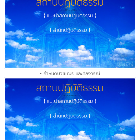
• กำหนดบวชเณร และศีลจาริณี