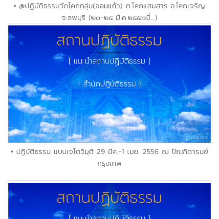
• @ปฏิบัติธรรมวัดโคกกลุ่ม(จอมแก้ว) ต.โคกแสมสาร อ.โคกเจริญ
จ.ลพบุรี (๒๐-๒๕ มี.ค.๒๕๕๖นี้...)
• ปฏิบัติธรรม แบบเจโตวิมุติ 29 มีค.-1 เมย. 2556 ณ ปัณฑิตารมย์
กรุงเทพ