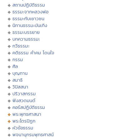
สถานปฏิบัติธรรม
ธรรมะจากหลวงพ่อ
ธรรมะกับเยาวชน
นิทานธรรมะบันเทิง
ธรรมะบรรยาย
บทความธรรมะ
กวีธรรมะ
คติธรรม คำคม โดนใจ
กรรม
ศีล
บุญทาน
สมาธิ
วิปัสสนา
ปริวาสกรรม
ฟังสวดมนต์
คอร์สปฏิบัติธรรม
พระพุทธศาสนา
พระไตรปิฏก
หัวข้อธรรม
พจนานุกรมพุทธศาสน์