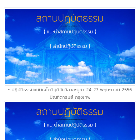
• ปฏิบัติธรรมแบบเจโตวิมุติวันวิสาขะบูชา 24-27 พฤษภาคม 2556
ปัณฑิตารมย์ กรุงเทพ