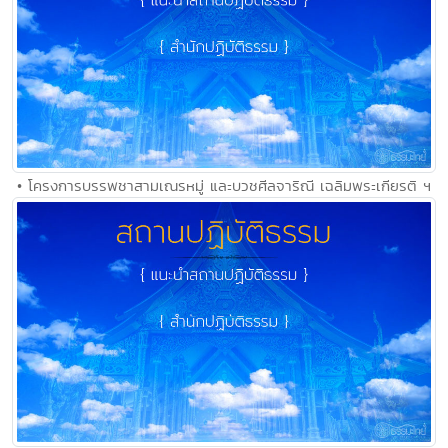
• โครงการบรรพชาสามเณรหมู่ และบวชศีลจาริณี เฉลิมพระเกียรติ ฯ