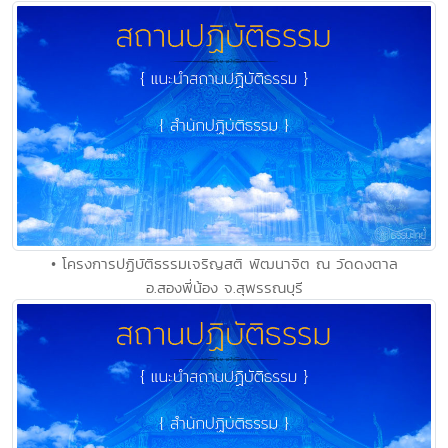
• โครงการปฏิบัติธรรมเจริญสติ พัฒนาจิต ณ วัดดงตาล
อ.สองพี่น้อง จ.สุพรรณบุรี