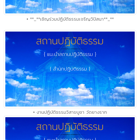
• **_**เชิญร่วมปฏิบัติธรรมเจริญวิปัสนา**_**
• งานปฏิบัติธรรมวิสาขบูชา วัดยางราก