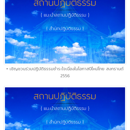
• เชิญชวนร่วมปฏิบัติธรรมชำระใจเนื่องในโอกาสปีใหม่ไทย สงกรานต์
2556