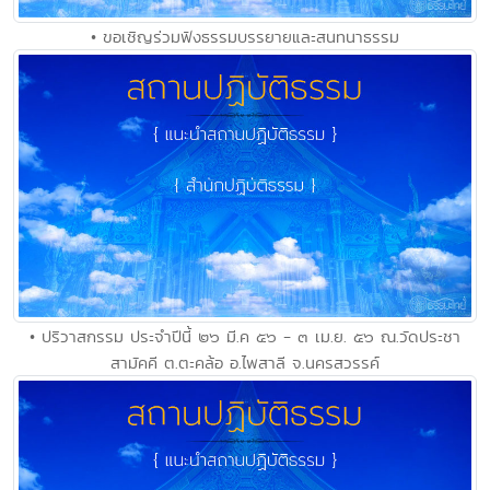
• ขอเชิญร่วมฟังธรรมบรรยายและสนทนาธรรม
• ปริวาสกรรม ประจำปีนี้ ๒๖ มี.ค ๕๖ - ๓ เม.ย. ๕๖ ณ.วัดประชา
สามัคคี ต.ตะคล้อ อ.ไพสาลี จ.นครสวรรค์