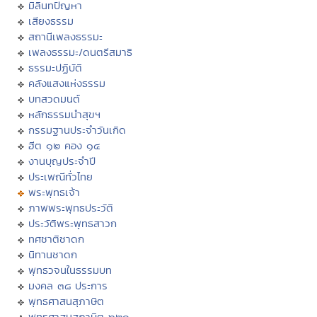
มิลินทปัญหา
เสียงธรรม
สถานีเพลงธรรมะ
เพลงธรรมะ/ดนตรีสมาธิ
ธรรมะปฏิบัติ
คลังแสงแห่งธรรม
บทสวดมนต์
หลักธรรมนำสุขฯ
กรรมฐานประจำวันเกิด
ฮีต ๑๒ คอง ๑๔
งานบุญประจำปี
ประเพณีทั่วไทย
พระพุทธเจ้า
ภาพพระพุทธประวัติ
ประวัติพระพุทธสาวก
ทศชาติชาดก
นิทานชาดก
พุทธวจนในธรรมบท
มงคล ๓๘ ประการ
พุทธศาสนสุภาษิต
พุทธศาสนสุภาษิต ๖๒๑