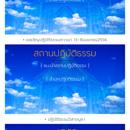
• ขอเชิญปฏิบัติธรรมภาวนา 13-16เมษายน2556
• ปฏิบัติธรรมวิสาขบูชา