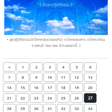
• @ปฏิบัติธรรมวัดโคกกลุ่ม(จอมแก้ว) ต.โคกแสมสาร อ.โคกเจริญ
จ.ลพบุรี (๒๐-๒๕ มี.ค.๒๕๕๖นี้...)
«
1
2
3
4
5
6
7
8
9
10
11
12
13
14
15
16
17
18
19
20
27
21
22
23
24
25
26
28
29
30
31
32
33
34