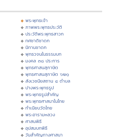
พระพุทธเจ้า
ภาพพระพุทธประวัติ
ประวัติพระพุทธสาวก
ทศชาติชาดก
นิทานชาดก
พุทธวจนในธรรมบท
มงคล ๓๘ ประการ
พุทธศาสนสุภาษิต
พุทธศาสนสุภาษิต ๖๒๑
สังเวชนียสถาน ๔ ตำบล
ปางพระพุทธรูป
พระพุทธรูปสำคัญ
พระพุทธศาสนาในไทย
ทำเนียบวัดไทย
พระอารามหลวง
ศาสนพิธี
อุปสมบทพิธี
วันสำคัญทางศาสนา