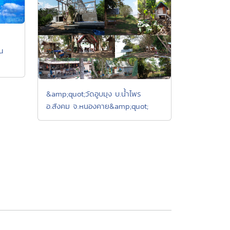
ณ
&amp;quot;วัดอูบมุง บ.น้ำไพร
อ.สังคม จ.หนองคาย&amp;quot;