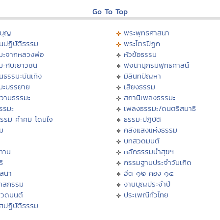
Go To Top
บุญ
พระพุทธศาสนา
นปฏิบัติธรรม
พระไตรปิฏก
มะจากหลวงพ่อ
หัวข้อธรรม
มะกับเยาวชน
พจนานุกรมพุทธศาสน์
นธรรมะบันเทิง
มิลินทปัญหา
มะบรรยาย
เสียงธรรม
วามธรรมะ
สถานีเพลงธรรมะ
ธรรมะ
เพลงธรรมะ/ดนตรีสมาธิ
ธรรม คำคม โดนใจ
ธรรมะปฏิบัติ
ม
คลังแสงแห่งธรรม
บทสวดมนต์
ทาน
หลักธรรมนำสุขฯ
ิ
กรรมฐานประจำวันเกิด
สสนา
ฮีต ๑๒ คอง ๑๔
วาสกรรม
งานบุญประจำปี
สวดมนต์
ประเพณีทั่วไทย
สปฏิบัติธรรม