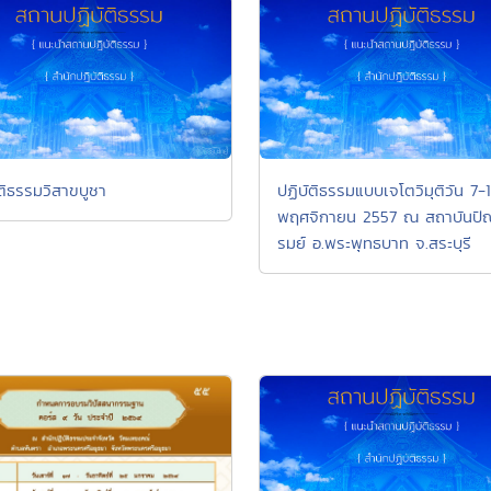
ัติธรรมวิสาขบูชา
ปฏิบัติธรรมแบบเจโตวิมุติวัน 7-
พฤศจิกายน 2557 ณ สถาบันปั
รมย์ อ.พระพุทธบาท จ.สระบุรี