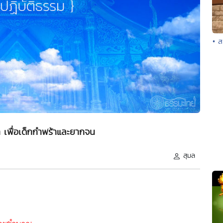
• ส
 เพื่อเด็กกำพร้าและยากจน
สุมล