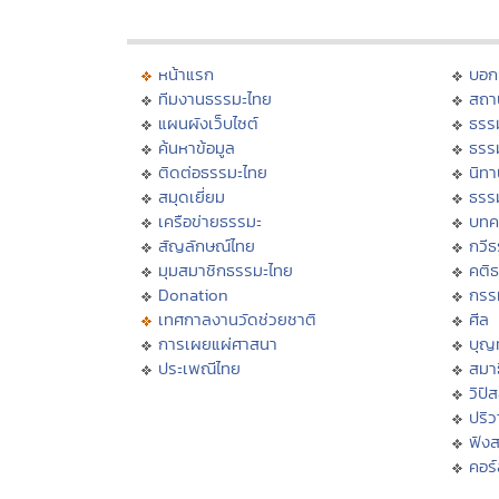
หน้าแรก
บอก
ทีมงานธรรมะไทย
สถา
แผนผังเว็บไซต์
ธรร
ค้นหาข้อมูล
ธรร
ติดต่อธรรมะไทย
นิทา
สมุดเยี่ยม
ธรร
เครือข่ายธรรมะ
บทค
สัญลักษณ์ไทย
กวี
มุมสมาชิกธรรมะไทย
คติ
Donation
กรร
เทศกาลงานวัดช่วยชาติ
ศีล
การเผยแผ่ศาสนา
บุญ
ประเพณีไทย
สมาธ
วิปั
ปริ
ฟัง
คอร์