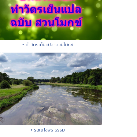
• ทำวัตรเย็นแปล-สวนโมกข์
• รสเเห่งพระธรรม