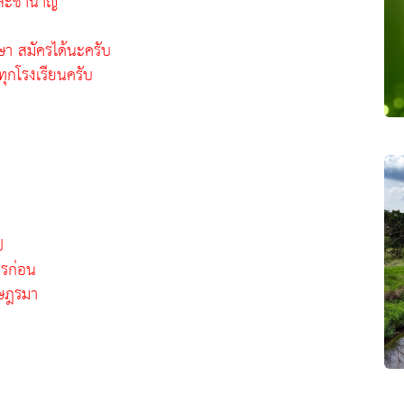
งและชำนาญ
ษา สมัครได้นะครับ
กโรงเรียนครับ
ป
รก่อน
าษฎรมา