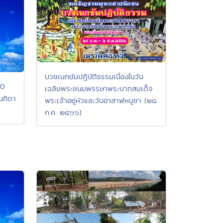
บวชเนกขัมปฏิบัติธรรมเนื่องในวัน
10
เฉลิมพระชนมพรรษาพระบาทสมเด็จ
ณฑิตา
พระเจ้าอยู่หัวและวันอาสาฬหบูชา (๒๘
ก.ค. ๒๕๖๖)