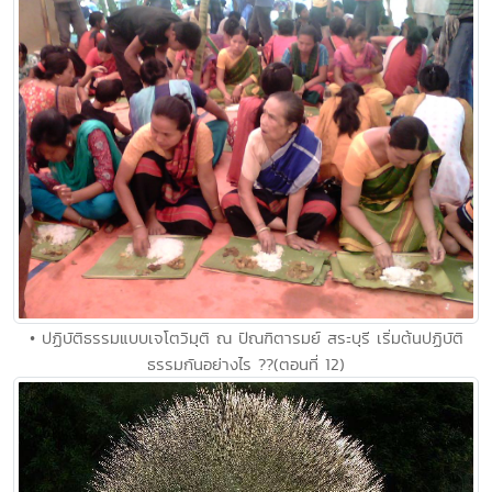
• ปฏิบัติธรรมแบบเจโตวิมุติ ณ ปัณฑิตารมย์ สระบุรี เริ่มต้นปฏิบัติ
ธรรมกันอย่างไร ??(ตอนที่ 12)