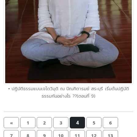
• ปฏิบัติธรรมแบบเจโตวิมุติ ณ ปัณฑิตารมย์ สระบุรี เริ่มต้นปฏิบัติ
ธรรมกันอย่างไร ??(ตอนที่ 9)
4
«
1
2
3
5
6
7
8
9
10
11
12
13