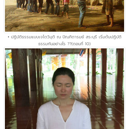
• ปฏิบัติธรรมแบบเจโตวิมุติ ณ ปัณฑิตารมย์ สระบุรี เริ่มต้นปฏิบัติ
ธรรมกันอย่างไร ??(ตอนที่ 10)