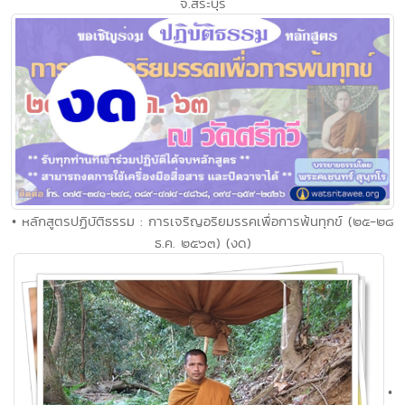
จ.สระบุรี
• หลักสูตรปฏิบัติธรรม : การเจริญอริยมรรคเพื่อการพ้นทุกข์ (๒๕-๒๘
ธ.ค. ๒๕๖๓) (งด)
•