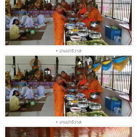
• งานปาริวาส
• งานปาริวาส