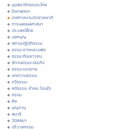
มุมสมาชิกธรรมะไทย
Donation
เทศกาลงานวัดช่วยชาติ
การเผยแผ่ศาสนา
ประเพณีไทย
บอกบุญ
สถานปฏิบัติธรรม
ธรรมะจากหลวงพ่อ
ธรรมะกับเยาวชน
นิทานธรรมะบันเทิง
ธรรมะบรรยาย
บทความธรรมะ
กวีธรรมะ
คติธรรม คำคม โดนใจ
กรรม
ศีล
บุญทาน
สมาธิ
วิปัสสนา
ปริวาสกรรม