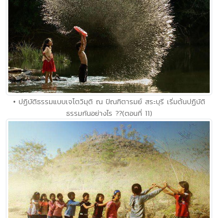
• ปฏิบัติธรรมแบบเจโตวิมุติ ณ ปัณฑิตารมย์ สระบุรี เริ่มต้นปฏิบัติ
ธรรมกันอย่างไร ??(ตอนที่ 11)