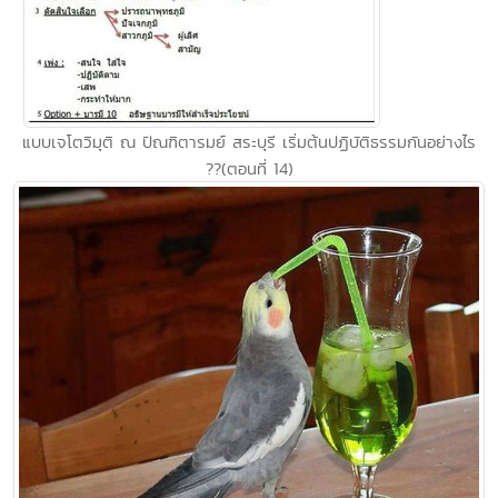
แบบเจโตวิมุติ ณ ปัณฑิตารมย์ สระบุรี เริ่มต้นปฏิบัติธรรมกันอย่างไร
??(ตอนที่ 14)