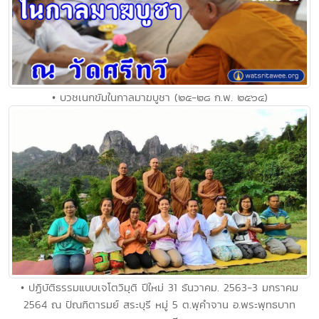
• บวชเนกขัมในกาลมาฆบูชา (๒๕-๒๘ ก.พ. ๒๕๖๔)
• ปฏิบัติธรรมแบบเจโตวิมุติ ปีใหม่ 31 ธันวาคม. 2563-3 มกราคม
2564 ณ ปัณฑิตารมย์ สระบุรี หมู่ 5 ต.พุคำจาน อ.พระพุทธบาท