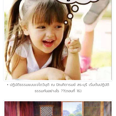
• ปฏิบัติธรรมแบบเจโตวิมุติ ณ ปัณฑิตารมย์ สระบุรี เริ่มต้นปฏิบัติ
ธรรมกันอย่างไร ??(ตอนที่ 16)