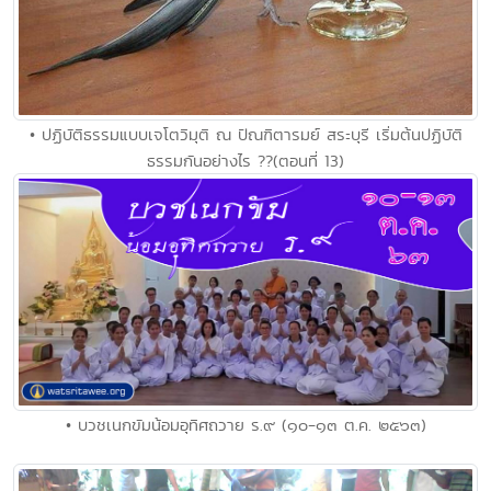
• ปฏิบัติธรรมแบบเจโตวิมุติ ณ ปัณฑิตารมย์ สระบุรี เริ่มต้นปฏิบัติ
ธรรมกันอย่างไร ??(ตอนที่ 13)
• บวชเนกขัมน้อมอุทิศถวาย ร.๙ (๑๐-๑๓ ต.ค. ๒๕๖๓)