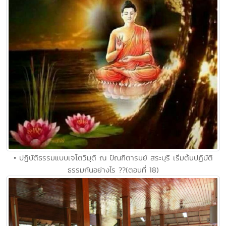
• ปฏิบัติธรรมแบบเจโตวิมุติ ณ ปัณฑิตารมย์ สระบุรี เริ่มต้นปฏิบัติ
ธรรมกันอย่างไร ??(ตอนที่ 18)