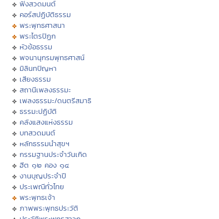
ฟังสวดมนต์
คอร์สปฏิบัติธรรม
พระพุทธศาสนา
พระไตรปิฏก
หัวข้อธรรม
พจนานุกรมพุทธศาสน์
มิลินทปัญหา
เสียงธรรม
สถานีเพลงธรรมะ
เพลงธรรมะ/ดนตรีสมาธิ
ธรรมะปฏิบัติ
คลังแสงแห่งธรรม
บทสวดมนต์
หลักธรรมนำสุขฯ
กรรมฐานประจำวันเกิด
ฮีต ๑๒ คอง ๑๔
งานบุญประจำปี
ประเพณีทั่วไทย
พระพุทธเจ้า
ภาพพระพุทธประวัติ
ประวัติพระพุทธสาวก