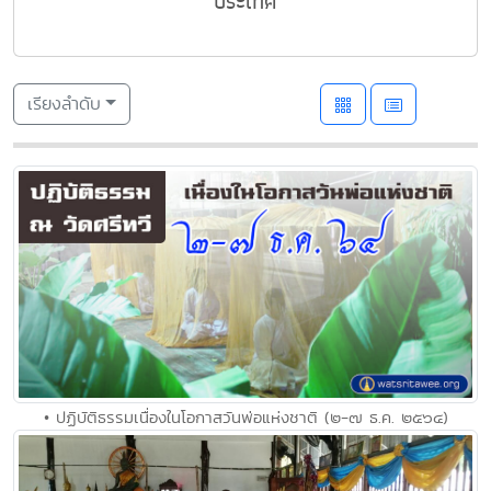
ประเทศ
เรียงลำดับ
• ปฏิบัติธรรมเนื่องในโอกาสวันพ่อแห่งชาติ (๒-๗ ธ.ค. ๒๕๖๔)