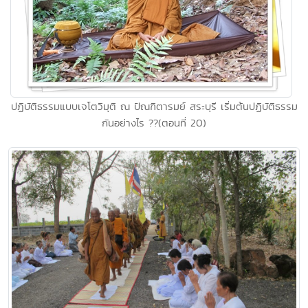
ปฏิบัติธรรมแบบเจโตวิมุติ ณ ปัณฑิตารมย์ สระบุรี เริ่มต้นปฏิบัติธรรม
กันอย่างไร ??(ตอนที่ 20)