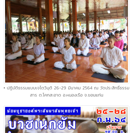
• ปฏิบัติธรรมแบบเจโตวิมุติ 26-29 มีนาคม 2564 ณ วัดประสิทธิ์ธรรม
สาร ต.โคกสะอาด อ.หนองเรือ จ.ขอนแก่น