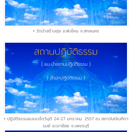
• วัดป่าสร้างขุ่ย อ.พังโคน จ.สกลนคร
• ปฏิบัติธรรมแบบเจโตวิมุติ 24-27 มกราคม. 2557 ณ สถาบันปัณฑิตา
รมย์ อ.เขาย้อย จ.เพชรบุรี