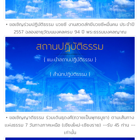
• ขอเชิญร่วมปฏิบัติธรรม บวชชี งานสวดลักขีบวชชีหมื่นคน ประจำปี
2557 ฉลองอายุวัฒนมงคลครบ 94 ปี พระธรรมมงคลญาณ
• ขอเชิญญาติธรรม ร่วมเดินธุดงคื(ถวายเป็นพุทธบูชา) ตามเส้นทาง
เเห่งธรรม 7 วันทางภาคเหนือ (เชียงใหม่-เชียงราย) --รับ 45 ท่าน --
เท่านั้น