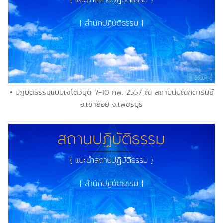
• ปฏิบัติธรรมแบบเจโตวิมุติ 7-10 กพ. 2557 ณ สถาบันปัณฑิตารมย์
อ.เขาย้อย จ.เพชรบุรี