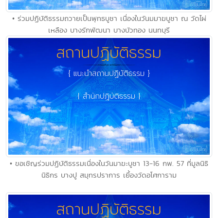
• ร่วมปฏิบัติธรรมถวายเป็นพุทธบูชา เนื่องในวันมมาฆบูชา ณ วัดไผ่
เหลือง บางรักพัฒนา บางบัวทอง นนทบุรี
• ขอเชิญร่วมปฏิบัติธรรมเนื่องในวันมาฆะบูชา 13-16 กพ. 57 ที่มูลนิธิ
นิธิกร บางปู สมุทรปราการ เยื้องวัดอโศการาม