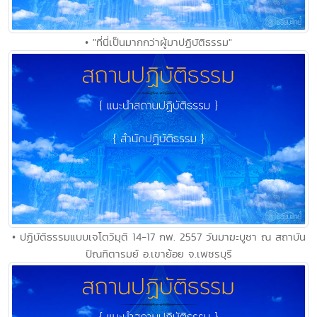
• "ที่นี่เป็นมากกว่าผู้มาปฏิบัติธรรม"
• ปฏิบัติธรรมแบบเจโตวิมุติ 14-17 กพ. 2557 วันมาฆะบูชา ณ สถาบัน
ปัณฑิตารมย์ อ.เขาย้อย จ.เพชรบุรี