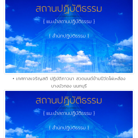
• เทศกาลเจริญสติ ปฏิบัติภาวนา สวดมนต์ข้ามปีวัดไผ่เหลือง
บางบัวทอง นนทบุรี