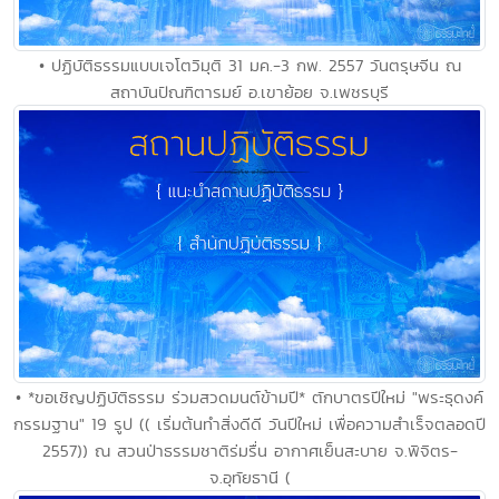
• ปฏิบัติธรรมแบบเจโตวิมุติ 31 มค.-3 กพ. 2557 วันตรุษจีน ณ
สถาบันปัณฑิตารมย์ อ.เขาย้อย จ.เพชรบุรี
• *ขอเชิญปฏิบัติธรรม ร่วมสวดมนต์ข้ามปี* ตักบาตรปีใหม่ "พระธุดงค์
กรรมฐาน" 19 รูป (( เริ่มต้นทำสิ่งดีดี วันปีใหม่ เพื่อความสำเร็จตลอดปี
2557)) ณ สวนป่าธรรมชาติร่มรื่น อากาศเย็นสะบาย จ.พิจิตร-
จ.อุทัยธานี (