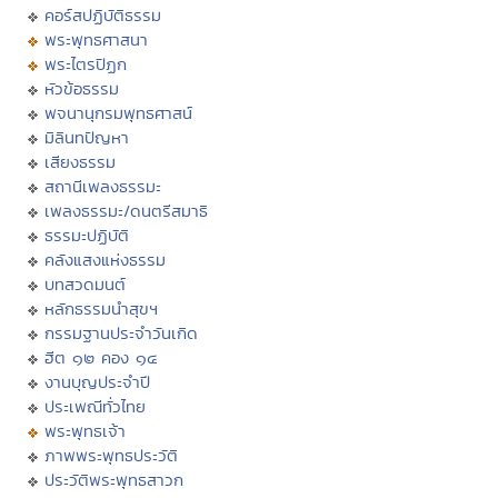
คอร์สปฏิบัติธรรม
พระพุทธศาสนา
พระไตรปิฏก
หัวข้อธรรม
พจนานุกรมพุทธศาสน์
มิลินทปัญหา
เสียงธรรม
สถานีเพลงธรรมะ
เพลงธรรมะ/ดนตรีสมาธิ
ธรรมะปฏิบัติ
คลังแสงแห่งธรรม
บทสวดมนต์
หลักธรรมนำสุขฯ
กรรมฐานประจำวันเกิด
ฮีต ๑๒ คอง ๑๔
งานบุญประจำปี
ประเพณีทั่วไทย
พระพุทธเจ้า
ภาพพระพุทธประวัติ
ประวัติพระพุทธสาวก