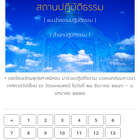
• ขอเรียนเชิญพุทธศาสนิกชน มาร่วมปฏิบัติธรรม บวชเนกขัมมภาวนา
เทศกาลวันปีใหม่ ณ วัดมเหยงคณ์ ในวันที่ ๒๘ ธันวาคม ๒๕๕๖ – ๑
มกราคม ๒๕๕๗
«
1
2
3
4
5
6
7
8
9
10
11
12
13