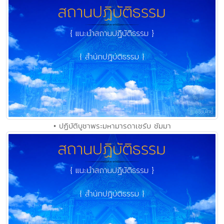
• ปฏิบัติบูชาพระมหามารดาเชรับ ชัมมา