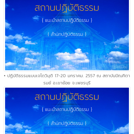
• ปฏิบัติธรรมแบบเจโตวิมุติ 17-20 มกราคม. 2557 ณ สถาบันปัณฑิตา
รมย์ อ.เขาย้อย จ.เพชรบุรี