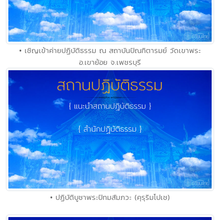
• เชิญเข้าค่ายปฏิบัติธรรม ณ สถาบันปัณฑิตารมย์ วัดเขาพระ
อ.เขาย้อย จ.เพชรบุรี
• ปฏิบัติบูชาพระปัทมสัมภวะ (คุรุริมโปเช)