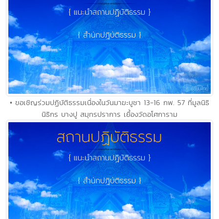
• ขอเชิญร่วมปฏิบัติธรรมเนื่องในวันมาฆะบูชา 13-16 กพ. 57 ที่มูลนิธิ
นิธิกร บางปู สมุทรปราการ เยื้องวัดอโศการาม