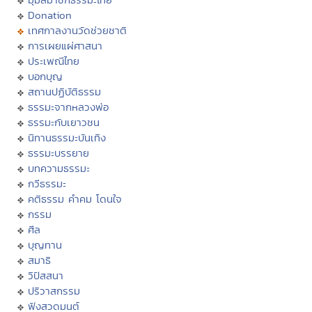
Donation
เทศกาลงานวัดช่วยชาติ
การเผยแผ่ศาสนา
ประเพณีไทย
บอกบุญ
สถานปฏิบัติธรรม
ธรรมะจากหลวงพ่อ
ธรรมะกับเยาวชน
นิทานธรรมะบันเทิง
ธรรมะบรรยาย
บทความธรรมะ
กวีธรรมะ
คติธรรม คำคม โดนใจ
กรรม
ศีล
บุญทาน
สมาธิ
วิปัสสนา
ปริวาสกรรม
ฟังสวดมนต์