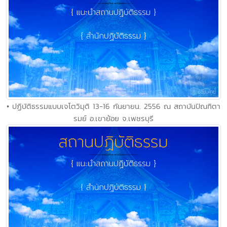
• ปฏิบัติธรรมแบบเจโตวิมุติ 13-16 กันยายน. 2556 ณ สถาบันปัณฑิตา
รมย์ อ.เขาย้อย จ.เพชรบุรี