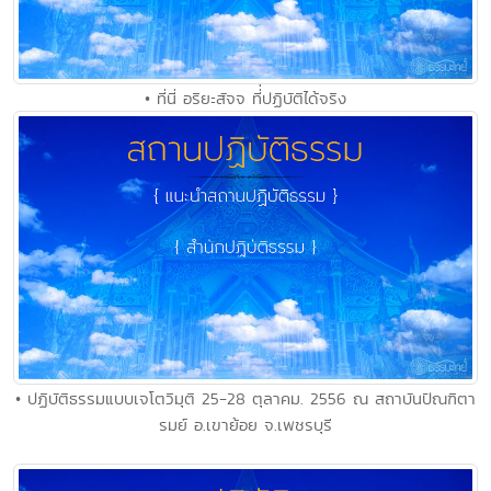
• ที่นี่ อริยะสัจจ ที่่ปฏิบัติได้จริง
• ปฏิบัติธรรมแบบเจโตวิมุติ 25-28 ตุลาคม. 2556 ณ สถาบันปัณฑิตา
รมย์ อ.เขาย้อย จ.เพชรบุรี