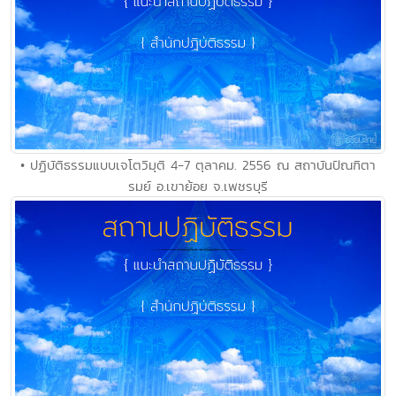
• ปฏิบัติธรรมแบบเจโตวิมุติ 4-7 ตุลาคม. 2556 ณ สถาบันปัณฑิตา
รมย์ อ.เขาย้อย จ.เพชรบุรี