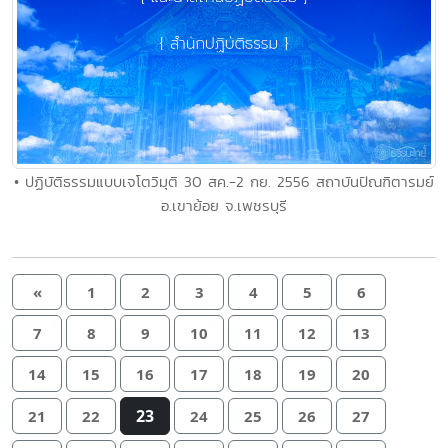
• ปฏิบัติธรรมแบบเจโตวิมุติ 30 สค.-2 กย. 2556 สถาบันปัณฑิตารมย์
อ.เขาย้อย จ.เพชรบุรี
«
1
2
3
4
5
6
7
8
9
10
11
12
13
14
15
16
17
18
19
20
23
21
22
24
25
26
27