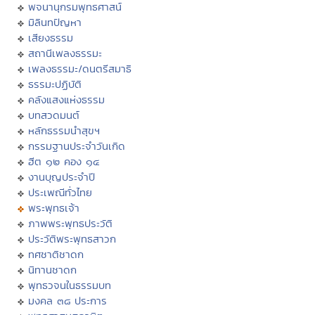
พจนานุกรมพุทธศาสน์
มิลินทปัญหา
เสียงธรรม
สถานีเพลงธรรมะ
เพลงธรรมะ/ดนตรีสมาธิ
ธรรมะปฏิบัติ
คลังแสงแห่งธรรม
บทสวดมนต์
หลักธรรมนำสุขฯ
กรรมฐานประจำวันเกิด
ฮีต ๑๒ คอง ๑๔
งานบุญประจำปี
ประเพณีทั่วไทย
พระพุทธเจ้า
ภาพพระพุทธประวัติ
ประวัติพระพุทธสาวก
ทศชาติชาดก
นิทานชาดก
พุทธวจนในธรรมบท
มงคล ๓๘ ประการ