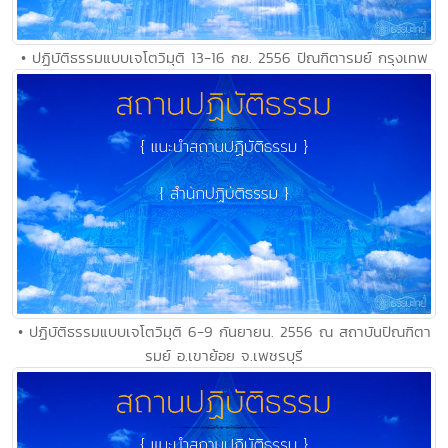
• ปฏิบัติธรรมแบบเจโตวิมุติ 13-16 กย. 2556 ปัณฑิตารมย์ กรุงเทพ
• ปฏิบัติธรรมแบบเจโตวิมุติ 6-9 กันยายน. 2556 ณ สถาบันปัณฑิตา
รมย์ อ.เขาย้อย จ.เพชรบุรี