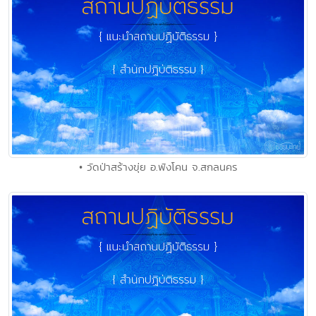
• วัดป่าสร้างขุ่ย อ.พังโคน จ.สกลนคร