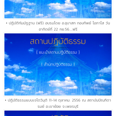
• ปฏิบัติกัมมัฏฐาน (ฟรี) อบรมโดย อ.อุบาสก ทองทิพย์ โอภาโส วัน
อาทิตย์ที่ 22 กย.56....ฟรี
• ปฏิบัติธรรมแบบเจโตวิมุติ 11-14 ตุลาคม. 2556 ณ สถาบันปัณฑิตา
รมย์ อ.เขาย้อย จ.เพชรบุรี