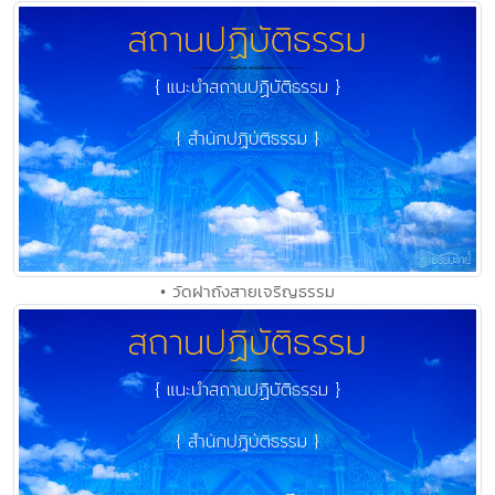
• วัดฝาถังสายเจริญธรรม