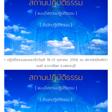
• ปฏิบัติธรรมแบบเจโตวิมุติ 18-21 ตุลาคม. 2556 ณ สถาบันปัณฑิตา
รมย์ อ.เขาย้อย จ.เพชรบุรี