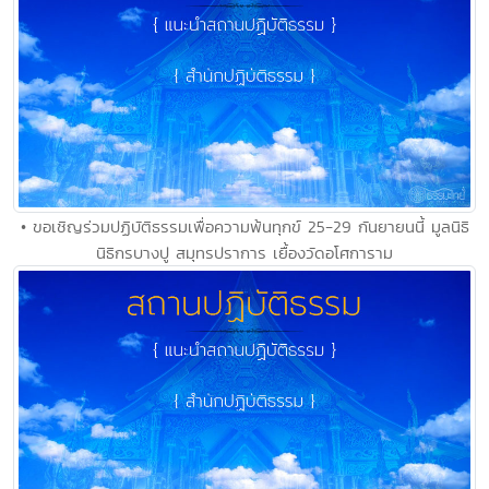
• ขอเชิญร่วมปฏิบัติธรรมเพื่อความพ้นทุกข์ 25-29 กันยายนนี้ มูลนิธิ
นิธิกรบางปู สมุทรปราการ เยื้องวัดอโศการาม