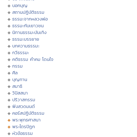
บอกบุญ
สถานปฏิบัติธรรม
ธรรมะจากหลวงพ่อ
ธรรมะกับเยาวชน
นิทานธรรมะบันเทิง
ธรรมะบรรยาย
บทความธรรมะ
กวีธรรมะ
คติธรรม คำคม โดนใจ
กรรม
ศีล
บุญทาน
สมาธิ
วิปัสสนา
ปริวาสกรรม
ฟังสวดมนต์
คอร์สปฏิบัติธรรม
พระพุทธศาสนา
พระไตรปิฏก
หัวข้อธรรม