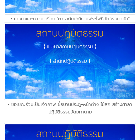
• เสวนาและภาวนาเรื่อง “ตารากับปณิธานพระโพธิสัตว์ร่วมสมัย”
• ขอเชิญร่วมเป็นเจ้าภาพ ซื้อบานประตู-หน้าต่าง ไม้สัก สร้างศาลา
ปฏิบัติธรรมวัดมหานาม