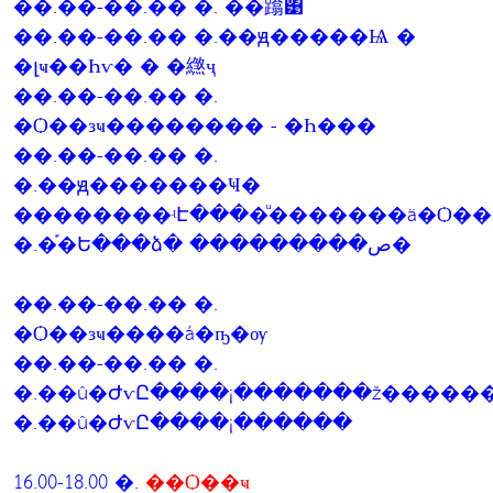
��.��-��.�� �. ��蹹͹
��.��-��.�� �.��ԭ�����Ѩ �
�լҹ��Һѵ� � �繺ҷ
��.��-��.�� �.
�Ѻ��зҹ�������� - �Һ���
��.��-��.�� �.
�.��ԭ�������Ҹ�
��������ʵԷ����ͧ�������ä�Ѻ��
�.�֡�Ե���ձ� ���������ص�
��.��-��.�� �.
�Ѻ��зҹ����á�ҧ�ѹ
��.��-��.�� �.
�.��û�ԺѵԸ����¡�������ž�����
�.��û�ԺѵԸ����¡������
16.00-18.00 �.
��Ѻ��ҹ