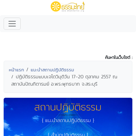
ค้นหาในเว็บไซต์ :
หน้าแรก
แนะนำสถานปฏิบัติธรรม
ปฏิบัติธรรมแบบเจโตวิมุติวัน 17-20 ตุลาคม 2557 ณ
สถาบันปัณฑิตารมย์ อ.พระพุทธบาท จ.สระบุรี