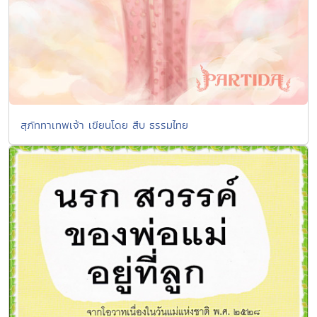
สุภัททาเทพเจ้า เขียนโดย สืบ ธรรมไทย