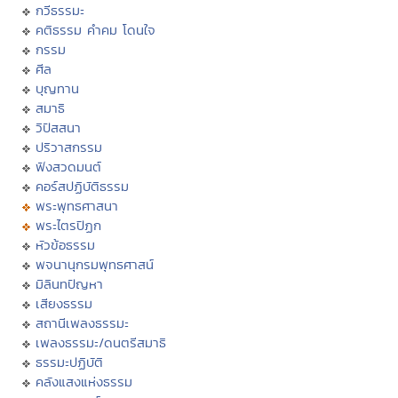
กวีธรรมะ
คติธรรม คำคม โดนใจ
กรรม
ศีล
บุญทาน
สมาธิ
วิปัสสนา
ปริวาสกรรม
ฟังสวดมนต์
คอร์สปฏิบัติธรรม
พระพุทธศาสนา
พระไตรปิฏก
หัวข้อธรรม
พจนานุกรมพุทธศาสน์
มิลินทปัญหา
เสียงธรรม
สถานีเพลงธรรมะ
เพลงธรรมะ/ดนตรีสมาธิ
ธรรมะปฏิบัติ
คลังแสงแห่งธรรม