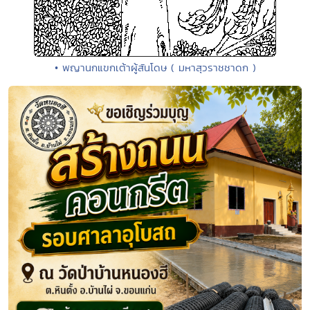
• พญานกแขกเต้าผู้สันโดษ ( มหาสุวราชชาดก )