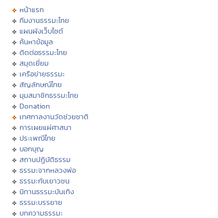
หน้าแรก
ทีมงานธรรมะไทย
แผนผังเว็บไซต์
ค้นหาข้อมูล
ติดต่อธรรมะไทย
สมุดเยี่ยม
เครือข่ายธรรมะ
สัญลักษณ์ไทย
มุมสมาชิกธรรมะไทย
Donation
เทศกาลงานวัดช่วยชาติ
การเผยแผ่ศาสนา
ประเพณีไทย
บอกบุญ
สถานปฏิบัติธรรม
ธรรมะจากหลวงพ่อ
ธรรมะกับเยาวชน
นิทานธรรมะบันเทิง
ธรรมะบรรยาย
บทความธรรมะ