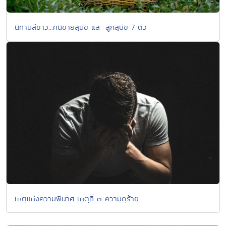
นิทานสีขาว...คนขายสุนัข และ ลูกสุนัข 7 ตัว
เหตุแห่งความพินาศ เหตุที่ ๓ ความดุร้าย