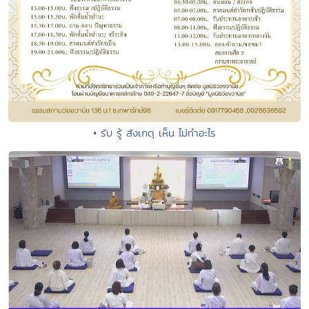
• รับ รู้ สังเกตุ เห็น ไม่ทำอะไร