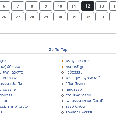
12
6
7
8
9
10
11
13
1
26
27
28
29
30
31
32
33
3
Go To Top
บุญ
พระพุทธศาสนา
นปฏิบัติธรรม
พระไตรปิฏก
มะจากหลวงพ่อ
หัวข้อธรรม
มะกับเยาวชน
พจนานุกรมพุทธศาสน์
นธรรมะบันเทิง
มิลินทปัญหา
มะบรรยาย
เสียงธรรม
วามธรรมะ
สถานีเพลงธรรมะ
ธรรมะ
เพลงธรรมะ/ดนตรีสมาธิ
ธรรม คำคม โดนใจ
ธรรมะปฏิบัติ
ม
คลังแสงแห่งธรรม