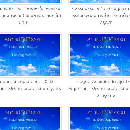
สอบรม/ภาวนา "หยดหัวใจแห่งธรรม
• ธรรมบรรยาย "เบิกบานทุกนาที 
กุนซัง ญิงทิก) แก่นสาระจากซกเช็น
ธรรมเกี่ยวกับการบำบัดรักษาด้
ปีที่ 1"
กรุณา"
ฏิบัติธรรมแบบเจโตวิมุติ 10-13
• ปฏิบัติธรรมแบบเจโตวิมุติ 1
ม 2556 ณ ปัณฑิตารมย์ กรุงเทพ
พฤษภาคม 2556 ณ ปัณฑิตารมย์
2 กรุงเทพ