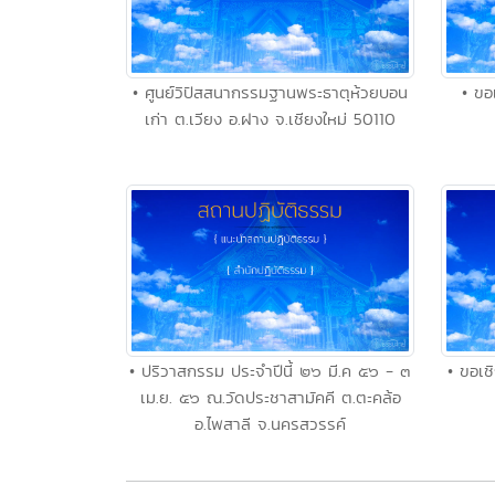
• ศูนย์วิปัสสนากรรมฐานพระธาตุห้วยบอน
• ขอ
เก่า ต.เวียง อ.ฝาง จ.เชียงใหม่ 50110
• ปริวาสกรรม ประจำปีนี้ ๒๖ มี.ค ๕๖ - ๓
• ขอเ
เม.ย. ๕๖ ณ.วัดประชาสามัคคี ต.ตะคล้อ
อ.ไพสาลี จ.นครสวรรค์