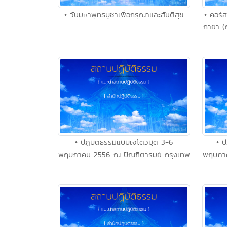
• วันมหาพุทธบูชาเพื่อกรุณาและสันติสุข
• คอร์
กายา (
• ปฏิบัติธรรมแบบเจโตวิมุติ 3-6
• ป
พฤษภาคม 2556 ณ ปัณฑิตารมย์ กรุงเทพ
พฤษภาค