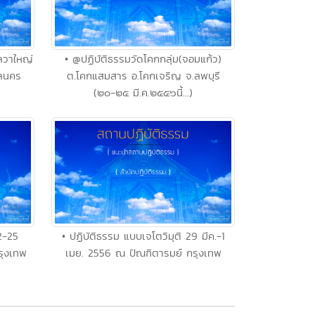
ลวาใหญ่
• @ปฏิบัติธรรมวัดโคกกลุ่ม(จอมแก้ว)
ลนคร
ต.โคกแสมสาร อ.โคกเจริญ จ.ลพบุรี
(๒๐-๒๕ มี.ค.๒๕๕๖นี้...)
2-25
• ปฏิบัติธรรม แบบเจโตวิมุติ 29 มีค.-1
รุงเทพ
เมย. 2556 ณ ปัณฑิตารมย์ กรุงเทพ