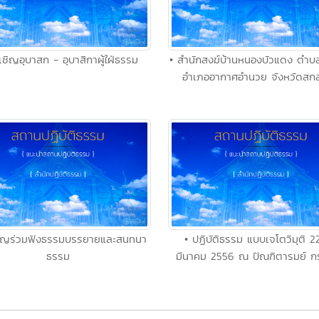
เชิญอุบาสก - อุบาสิกาผู้ใฝ่ธรรม
• สำนักสงฆ์บ้านหนองบัวแดง ตำบ
อำเภออากาศอำนวย จังหวัดสก
ชิญร่วมฟังธรรมบรรยายและสนทนา
• ปฏิบัติธรรม แบบเจโตวิมุติ 2
ธรรม
มีนาคม 2556 ณ ปัณฑิตารมย์ ก