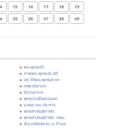
4
15
16
17
18
19
4
35
36
37
38
39
พระพุทธเจ้า
ภาพพระพุทธประวัติ
ประวัติพระพุทธสาวก
ทศชาติชาดก
นิทานชาดก
พุทธวจนในธรรมบท
มงคล ๓๘ ประการ
พุทธศาสนสุภาษิต
พุทธศาสนสุภาษิต ๖๒๑
สังเวชนียสถาน ๔ ตำบล