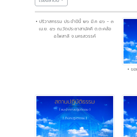
เรียงลำดับ
• ปริวาสกรรม ประจำปีนี้ ๒๖ มี.ค ๕๖ - ๓
เม.ย. ๕๖ ณ.วัดประชาสามัคคี ต.ตะคล้อ
อ.ไพสาลี จ.นครสวรรค์
• ขอ