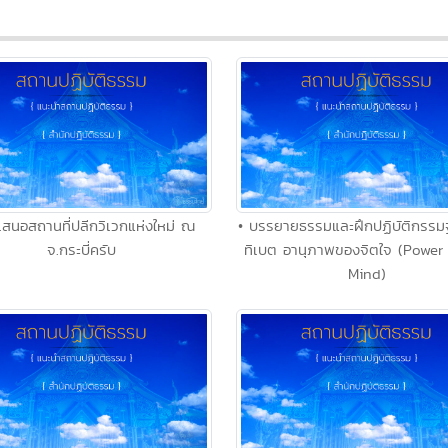
เสนอสถานที่ปลีกวิเวกแห่งใหม่ ณ
• บรรยายธรรมและฝึกปฏิบัติกรร
จ.กระบี่ครับ
ทิเบต อานุภาพของจิตใจ (Power 
Mind)