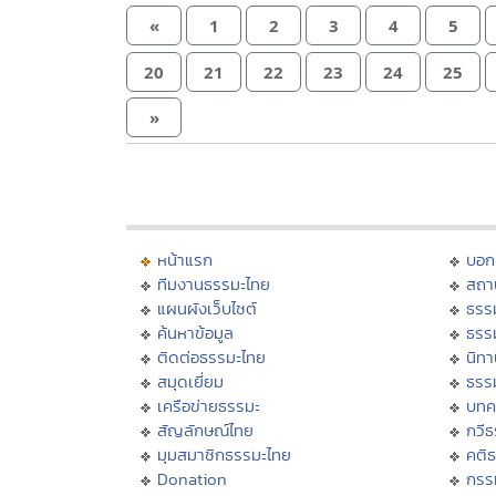
«
1
2
3
4
5
20
21
22
23
24
25
»
หน้าแรก
บอก
ทีมงานธรรมะไทย
สถา
แผนผังเว็บไซต์
ธรร
ค้นหาข้อมูล
ธรร
ติดต่อธรรมะไทย
นิทา
สมุดเยี่ยม
ธรร
เครือข่ายธรรมะ
บทค
สัญลักษณ์ไทย
กวี
มุมสมาชิกธรรมะไทย
คติ
Donation
กรร