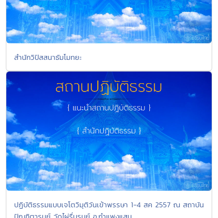
สำนักวิปัสสนาธัมโมทยะ
ปฏิบัติธรรมแบบเจโตวิมุติวันเข้าพรรษา 1-4 สค 2557 ณ สถาบัน
ปัณฑิตารมย์ วัดไผ่รื่นรมย์ อ.กำแพงแสน