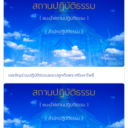
ขอเชิญร่วมปฏิบัติธรรมและปลูกต้นพระศรีมหาโพธิ์