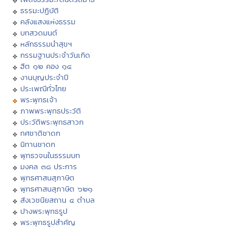
ธรรมะปฏิบัติ
คลังแสงแห่งธรรม
บทสวดมนต์
หลักธรรมนำสุขฯ
กรรมฐานประจำวันเกิด
ฮีต ๑๒ คอง ๑๔
งานบุญประจำปี
ประเพณีทั่วไทย
พระพุทธเจ้า
ภาพพระพุทธประวัติ
ประวัติพระพุทธสาวก
ทศชาติชาดก
นิทานชาดก
พุทธวจนในธรรมบท
มงคล ๓๘ ประการ
พุทธศาสนสุภาษิต
พุทธศาสนสุภาษิต ๖๒๑
สังเวชนียสถาน ๔ ตำบล
ปางพระพุทธรูป
พระพุทธรูปสำคัญ