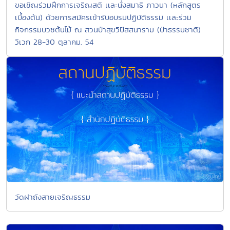
ขอเชิญร่วมฝึกการเจริญสติ เเละนั่งสมาธิ ภาวนา (หลักสูตร
เบื้องต้น) ด้วยการสมัครเข้ารับอบรมปฏิบัติธรรม เเละร่วม
กิจกรรมบวชต้นไม้ ณ สวนป่าสุขวิปัสสนาราม (ป่าธรรมชาติ)
วิเวก 28-30 ตุลาคม. 54
วัดฝาถังสายเจริญธรรม