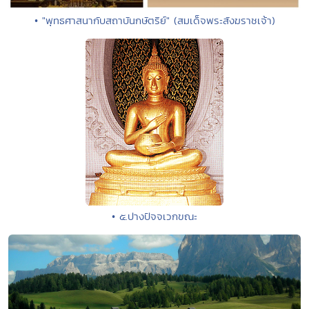
• "พุทธศาสนากับสถาบันกษัตริย์" (สมเด็จพระสังฆราชเจ้า)
• ๕.ปางปัจจเวกขณะ