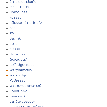
นิทานธรรมะบันเทิง
ธรรมะบรรยาย
บทความธรรมะ
กวีธรรมะ
คติธรรม คำคม โดนใจ
กรรม
ศีล
บุญทาน
สมาธิ
วิปัสสนา
ปริวาสกรรม
ฟังสวดมนต์
คอร์สปฏิบัติธรรม
พระพุทธศาสนา
พระไตรปิฏก
หัวข้อธรรม
พจนานุกรมพุทธศาสน์
มิลินทปัญหา
เสียงธรรม
สถานีเพลงธรรมะ
เพลงธรรมะ/ดนตรีสมาธิ