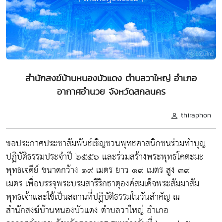
สำนักสงฆ์บ้านหนองบัวแดง ตำบลวาใหญ่ อำเภอ
อากาศอำนวย จังหวัดสกลนคร
thiraphon
ขอประกาศประชาสัมพันธ์เชิญชวนพุทธศาสนิกชนร่วมทำบุญ
ปฏิบัติธรรมประจำปี ๒๕๕๖ และร่วมสร้างพระพุทธโคตะมะ
พุทธเจดีย์ ขนาดกว้าง ๑๙ เมตร ยาว ๑๙ เมตร สูง ๓๙
เมตร เพื่อบรรจุพระบรมสารีริกธาตุองค์สมเด็จพระสัมมาสัม
พุทธเจ้าและใช้เป็นสถานที่ปฏิบัติธรรมในวันสำคัญ ณ
สำนักสงฆ์บ้านหนองบัวแดง ตำบลวาใหญ่ อำเภอ