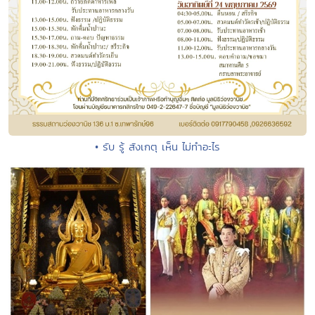
• รับ รู้ สังเกตุ เห็น ไม่ทำอะไร