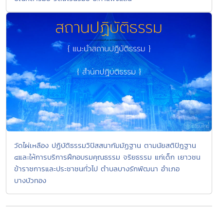
วัดไผ่เหลือง ปฏิบัติธรรมวิปัสสนากัมมัฏฐาน ตามนัยสติปัฎฐาน
๔และให้การบริการฝึกอบรมคุณธรรม จริยธรรม แก่เด็ก เยาวชน
ข้าราชการและประชาชนทั่วไป ตำบลบางรักพัฒนา อำเภอ
บางบัวทอง