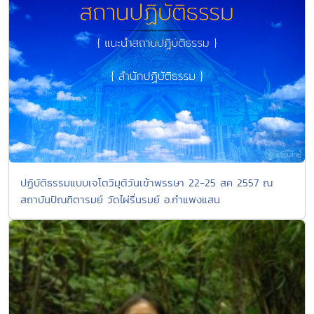
ปฏิบัติธรรมแบบเจโตวิมุติวันเข้าพรรษา 22-25 สค 2557 ณ
สถาบันปัณฑิตารมย์ วัดไผ่รื่นรมย์ อ.กำแพงแสน