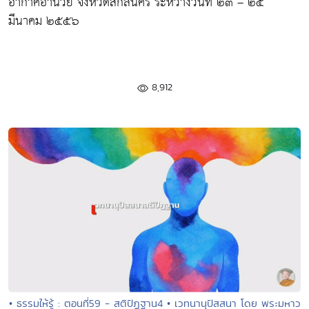
อากาศอำนวย จังหวัดสกลนคร ระหว่างวันที่ ๒๓ – ๒๕
มีนาคม ๒๕๕๖
8,912
• ธรรมให้รู้ : ตอนที่59 - สติปัฏฐาน4 • เวทนานุปัสสนา โดย พระมหาว