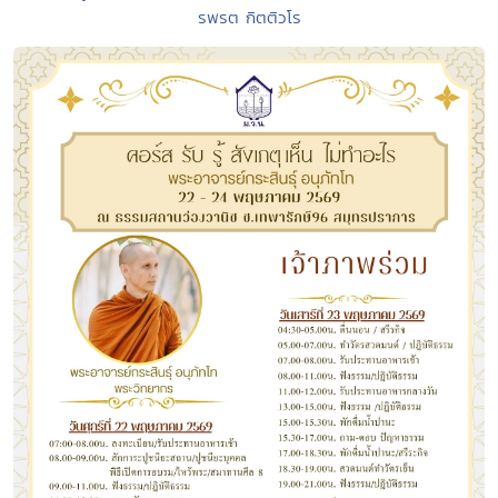
รพรต กิตติวโร