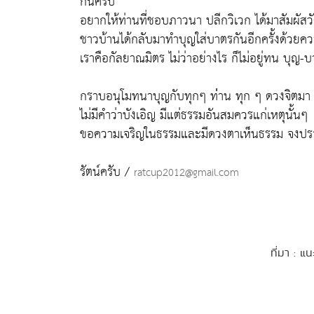
กันครับ
อยากให้ท่านที่ชอบภาวนา ปลีกวิเวก ได้มาสัมผัสว
ชาวบ้านได้กลับมาทำบุญใส่บาตรกันอีกครั้งด้วยความ
เราคือกัลยาณมิตร ไม่ว่าอย่างไร ก็ไม่อยู่ทน บุญ-บาร
กราบอนุโมทนาบุญกับทุกๆ ท่่าน ทุก ๆ ดวงจิตมา
ไม่มีคำว่าบังเอิญ มีแต่ธรรมอันสมควรแก่เหตุนั้นๆ
ขอความเจริญในธรรมและมีดวงตาเห็นธรรม จงปรา
รัตน์ครับ /
ratcup2012@gmail.com
ที่มา : แ