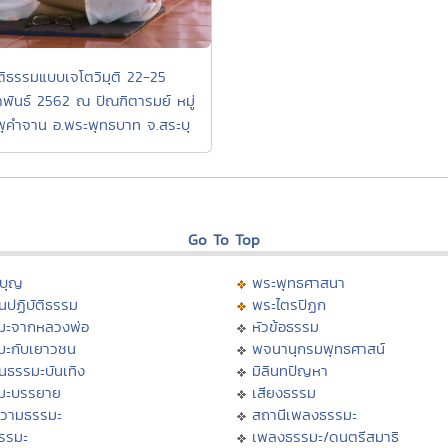
ัติธรรมแบบเจโตวิมุติ 22-25
าพันธ์ 2562 ณ ปัณฑิตารมย์ หมู่
พุคำจาน อ.พระพุทธบาท จ.สระบุ
Go To Top
บุญ
พระพุทธศาสนา
นปฏิบัติธรรม
พระไตรปิฏก
มะจากหลวงพ่อ
หัวข้อธรรม
มะกับเยาวชน
พจนานุกรมพุทธศาสน์
นธรรมะบันเทิง
มิลินทปัญหา
มะบรรยาย
เสียงธรรม
วามธรรมะ
สถานีเพลงธรรมะ
ธรรมะ
เพลงธรรมะ/ดนตรีสมาธิ