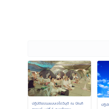
ปฏิบัติธรรมแบบเจโตวิมุติ ณ ปัณฑิ
ปฏิบ