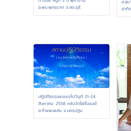
ตารมย์ หมู่ที่ 5 ต.พุคำจาน
อ.อุ
อ.พระพุทธบาท จ.สระบุรี
อาทิต
ปฏิบัติธรรมแบบเจโตวิมุติ 21-24
สิงหาคม. 2558 หลังวัดไผ่รื่นรมย์
อ.กำแพงแสน จ.นครปฐม