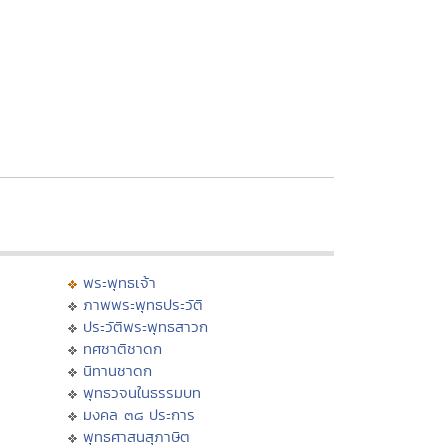
พระพุทธเจ้า
ภาพพระพุทธประวัติ
ประวัติพระพุทธสาวก
ทศชาติชาดก
นิทานชาดก
พุทธวจนในธรรมบท
มงคล ๓๘ ประการ
พุทธศาสนสุภาษิต