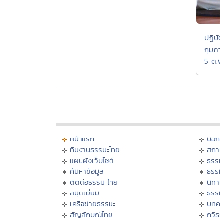
ปฏิบ
กุมภ
5 ต.
หน้าแรก
บอก
ทีมงานธรรมะไทย
สถา
แผนผังเว็บไซต์
ธรร
ค้นหาข้อมูล
ธรร
ติดต่อธรรมะไทย
นิทา
สมุดเยี่ยม
ธรร
เครือข่ายธรรมะ
บทค
สัญลักษณ์ไทย
กวี