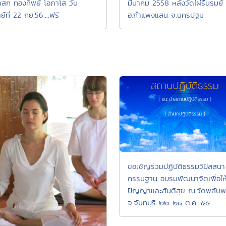
บาสก ทองทิพย์ โอภาโส วัน
มีนาคม 2558 หลังวัดไผ่รื่นรมย์
ย์ที่ 22 กย.56....ฟรี
อ.กำแพงแสน จ.นครปฐม
ขอเชิญร่วมปฏิบัติธรรมวิปัสสนา
กรรมฐาน อบรมพัฒนาจิตเพื่อให้
ปัญญาและสันติสุข ณ.วัดพลับ
จ.จันทบุรี ๒๒-๒๘ ต.ค. ๕๕