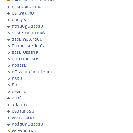
การเผยแผ่ศาสนา
ประเพณีไทย
บอกบุญ
สถานปฏิบัติธรรม
ธรรมะจากหลวงพ่อ
ธรรมะกับเยาวชน
นิทานธรรมะบันเทิง
ธรรมะบรรยาย
บทความธรรมะ
กวีธรรมะ
คติธรรม คำคม โดนใจ
กรรม
ศีล
บุญทาน
สมาธิ
วิปัสสนา
ปริวาสกรรม
ฟังสวดมนต์
คอร์สปฏิบัติธรรม
พระพุทธศาสนา