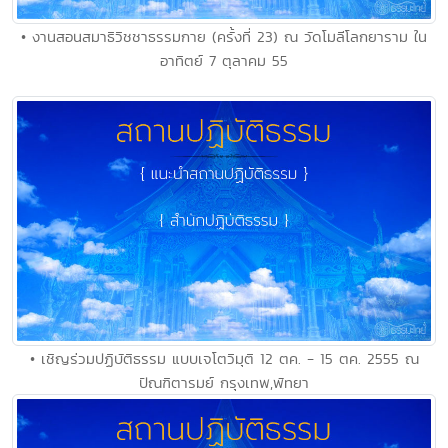
• งานสอนสมาธิวิชชาธรรมกาย (ครั้งที่ 23) ณ วัดโมลีโลกยาราม ใน
อาทิตย์ 7 ตุลาคม 55
• เชิญร่วมปฏิบัติธรรม แบบเจโตวิมุติ 12 ตค. - 15 ตค. 2555 ณ
ปัณฑิตารมย์ กรุงเทพ,พัทยา