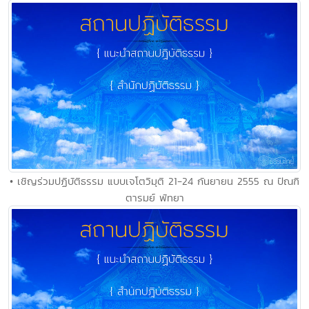
• เชิญร่วมปฏิบัติธรรม แบบเจโตวิมุติ 21-24 กันยายน 2555 ณ ปัณฑิ
ตารมย์ พัทยา