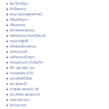
พระไตรปิฏก
หัวข้อธรรม
พจนานุกรมพุทธศาสน์
มิลินทปัญหา
เสียงธรรม
สถานีเพลงธรรมะ
เพลงธรรมะ/ดนตรีสมาธิ
ธรรมะปฏิบัติ
คลังแสงแห่งธรรม
บทสวดมนต์
หลักธรรมนำสุขฯ
กรรมฐานประจำวันเกิด
ฮีต ๑๒ คอง ๑๔
งานบุญประจำปี
ประเพณีทั่วไทย
พระพุทธเจ้า
ภาพพระพุทธประวัติ
ประวัติพระพุทธสาวก
ทศชาติชาดก
นิทานชาดก