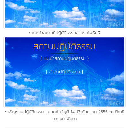
• แนะนำสถานที่ปฏิบัติธรรมสามร่มโพธิ์ศรี
• เชิญร่วมปฏิบัติธรรม แบบเจโตวิมุติ 14-17 กันยายน 2555 ณ ปัณฑิ
ตารมย์ พัทยา