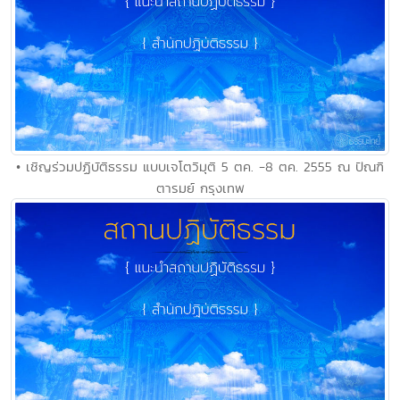
• เชิญร่วมปฏิบัติธรรม แบบเจโตวิมุติ 5 ตค. -8 ตค. 2555 ณ ปัณฑิ
ตารมย์ กรุงเทพ