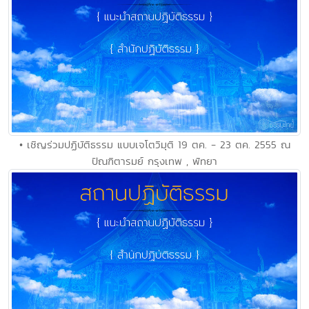
• เชิญร่วมปฏิบัติธรรม แบบเจโตวิมุติ 19 ตค. - 23 ตค. 2555 ณ
ปัณฑิตารมย์ กรุงเทพ , พัทยา