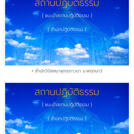
• สำนักวิปัสสนาพุทธภาวนา ม.พฤกษา3