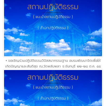
• ขอเชิญร่วมปฏิบัติธรรมวิปัสสนากรรมฐาน อบรมพัฒนาจิตเพื่อให้
เกิดปัญญาและสันติสุข ณ.วัดพลับพลา จ.จันทบุรี ๒๒-๒๘ ต.ค. ๕๕