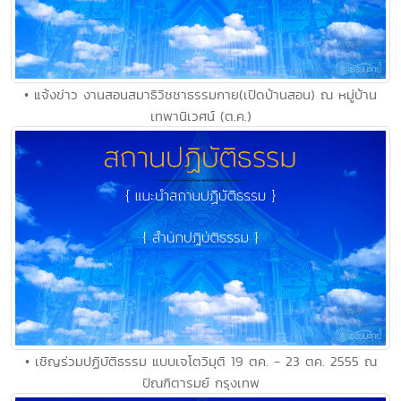
• แจ้งข่าว งานสอนสมาธิวิชชาธรรมกาย(เปิดบ้านสอน) ณ หมู่บ้าน
เทพานิเวศน์ (ต.ค.)
• เชิญร่วมปฏิบัติธรรม แบบเจโตวิมุติ 19 ตค. - 23 ตค. 2555 ณ
ปัณฑิตารมย์ กรุงเทพ