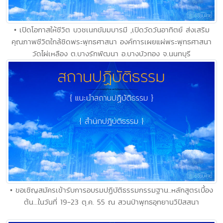
• เปิดโอกาสให้ชีวิต บวชเนกขัมมบารมี ,เปิดวัดวันอาทิตย์ ส่งเสริม
คุณภาพชีวิตใกล้ชิดพระพุทธศาสนา องค์การเผยแผ่พระพุทธศาสนา
วัดไผ่เหลือง ต.บางรักพัฒนา อ.บางบัวทอง จ.นนทบุรี
• ขอเชิญสมัครเข้ารับการอบรมปฏิบัติธรรมกรรมฐาน..หลักสูตรเบื้อง
ต้น...ในวันที่ 19-23 ตุ.ค. 55 ณ สวนป่าพุทธอุทยานวิปัสสนา