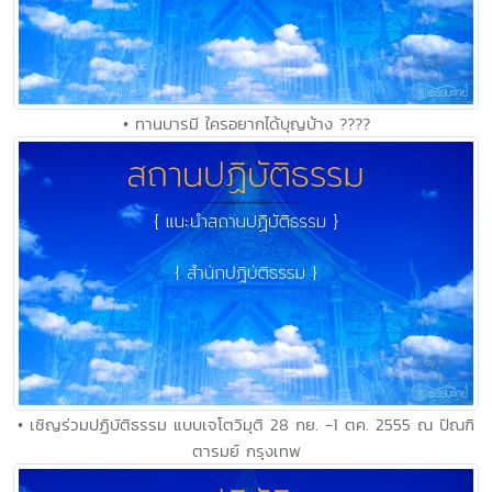
• ทานบารมี ใครอยากได้บุญบ้าง ????
• เชิญร่วมปฏิบัติธรรม แบบเจโตวิมุติ 28 กย. -1 ตค. 2555 ณ ปัณฑิ
ตารมย์ กรุงเทพ