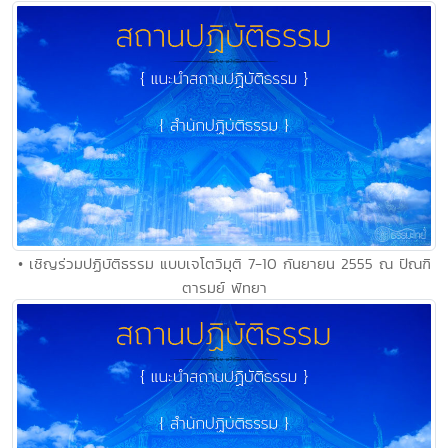
• เชิญร่วมปฏิบัติธรรม แบบเจโตวิมุติ 7-10 กันยายน 2555 ณ ปัณฑิ
ตารมย์ พัทยา