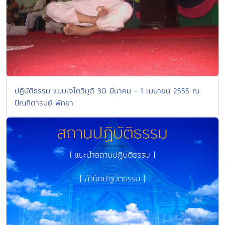
ปฏิบัติธรรม แบบเจโตวิมุติ 30 มีนาคม - 1 เมษายน 2555 ณ
ปัณฑิตารมย์ พัทยา