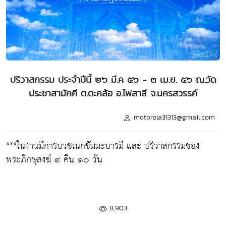
ปริวาสกรรม ประจำปีนี้ ๒๖ มี.ค ๕๖ - ๓ เม.ย. ๕๖ ณ.วัด
ประชาสามัคคี ต.ตะคล้อ อ.ไพสาลี จ.นครสวรรค์
motorola31313@gmail.com
***ในงานมีการบวชเนกขัมมะบารมี และ ปริวาสกรรมของ
พระภิกษุสงฆ์ ๙ คืน ๑๐ วัน
8,903