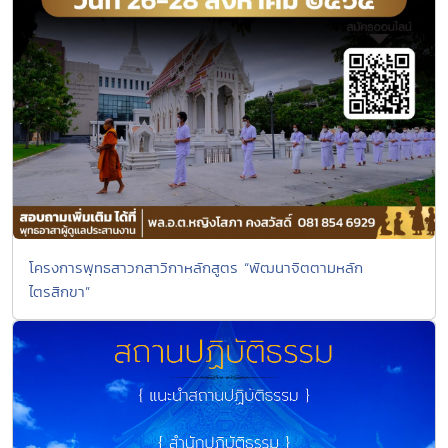
โครงการพุทธสาวกสาวิกาหลักสูตร “พัฒนาจิตตามหลัก
ไตรสิกขา”