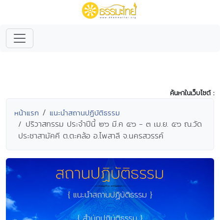
ค้นหาในเว็บไซต์ :
หน้าแรก
แนะนำสถานปฏิบัติธรรม
ปริวาสกรรม ประจำปีนี้ ๒๖ มี.ค ๕๖ - ๓ เม.ย. ๕๖ ณ.วัด
ประชาสามัคคี ต.ตะคล้อ อ.ไพสาลี จ.นครสวรรค์