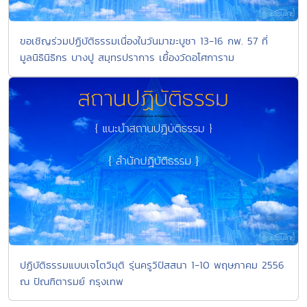
ขอเชิญร่วมปฏิบัติธรรมเนื่องในวันมาฆะบูชา 13-16 กพ. 57 ที่
มูลนิธินิธิกร บางปู สมุทรปราการ เยื้องวัดอโศการาม
ปฏิบัติธรรมแบบเจโตวิมุติ รุ่นครูวิปัสสนา 1-10 พฤษภาคม 2556
ณ ปัณฑิตารมย์ กรุงเทพ