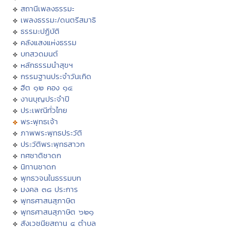
สถานีเพลงธรรมะ
เพลงธรรมะ/ดนตรีสมาธิ
ธรรมะปฏิบัติ
คลังแสงแห่งธรรม
บทสวดมนต์
หลักธรรมนำสุขฯ
กรรมฐานประจำวันเกิด
ฮีต ๑๒ คอง ๑๔
งานบุญประจำปี
ประเพณีทั่วไทย
พระพุทธเจ้า
ภาพพระพุทธประวัติ
ประวัติพระพุทธสาวก
ทศชาติชาดก
นิทานชาดก
พุทธวจนในธรรมบท
มงคล ๓๘ ประการ
พุทธศาสนสุภาษิต
พุทธศาสนสุภาษิต ๖๒๑
สังเวชนียสถาน ๔ ตำบล