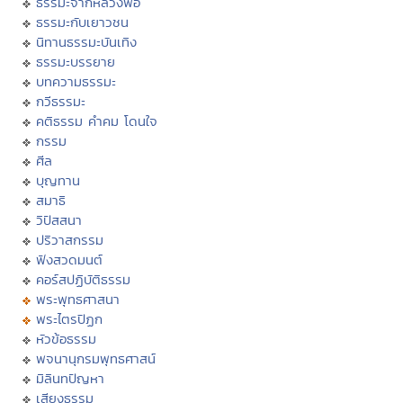
ธรรมะจากหลวงพ่อ
ธรรมะกับเยาวชน
นิทานธรรมะบันเทิง
ธรรมะบรรยาย
บทความธรรมะ
กวีธรรมะ
คติธรรม คำคม โดนใจ
กรรม
ศีล
บุญทาน
สมาธิ
วิปัสสนา
ปริวาสกรรม
ฟังสวดมนต์
คอร์สปฏิบัติธรรม
พระพุทธศาสนา
พระไตรปิฏก
หัวข้อธรรม
พจนานุกรมพุทธศาสน์
มิลินทปัญหา
เสียงธรรม