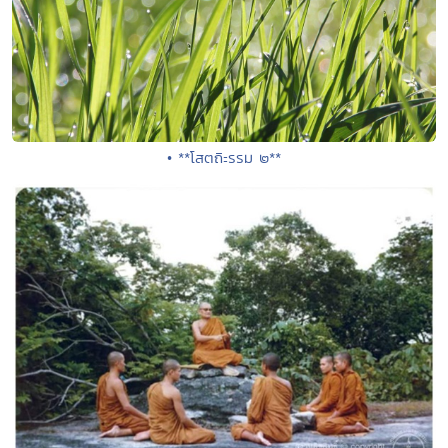
• **โสตถิะรรม ๒**