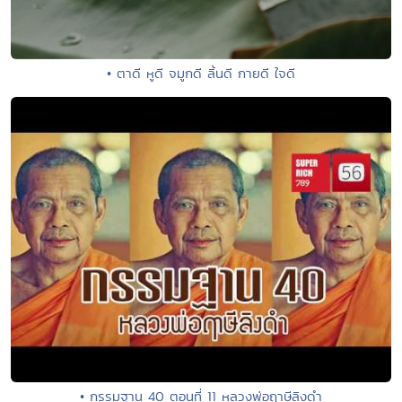
• ตาดี หูดี จมูกดี ลิ้นดี กายดี ใจดี
• กรรมฐาน 40 ตอนที่ 11 หลวงพ่อฤาษีลิงดำ