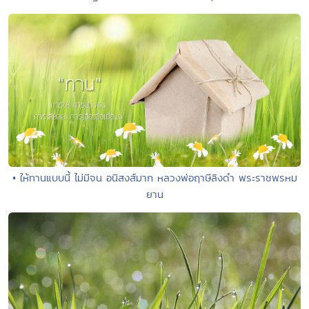
• ให้ทานแบบนี้ ไม่มีจน อนิสงส์มาก หลวงพ่อฤาษีลิงดำ พระราชพรหม
ยาน