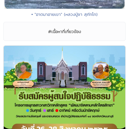
• "อาตมาอายเขา" (หลวงปู่ชา สุภัทโท)
#เนื้อหาที่เกี่ยวข้อง