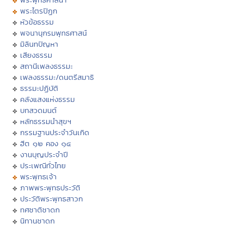
พระไตรปิฏก
หัวข้อธรรม
พจนานุกรมพุทธศาสน์
มิลินทปัญหา
เสียงธรรม
สถานีเพลงธรรมะ
เพลงธรรมะ/ดนตรีสมาธิ
ธรรมะปฏิบัติ
คลังแสงแห่งธรรม
บทสวดมนต์
หลักธรรมนำสุขฯ
กรรมฐานประจำวันเกิด
ฮีต ๑๒ คอง ๑๔
งานบุญประจำปี
ประเพณีทั่วไทย
พระพุทธเจ้า
ภาพพระพุทธประวัติ
ประวัติพระพุทธสาวก
ทศชาติชาดก
นิทานชาดก