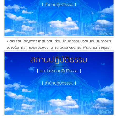
• ขอเรียนเชิญพุทธศาสนิกชน ร่วมปฏิบัติธรรมบวชเนกขัมมภาวนา
เนื่องในเทศกาลวันแม่แห่งชาติ ณ วัดมเหยงคณ์ พระนครศรีอยุธยา