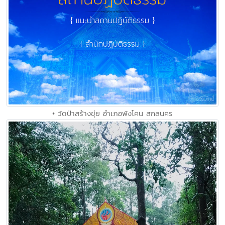
• วัดป่าสร้างขุ่ย อำเภอพังโคน สกลนคร