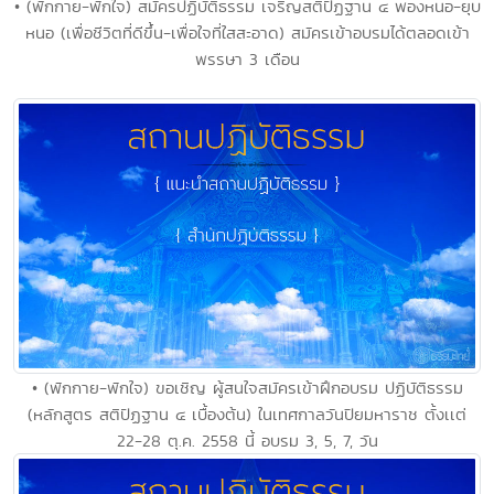
• (พักกาย-พักใจ) สมัครปฏิบัติธรรม เจริญสติปัฏฐาน ๔ พองหนอ-ยุบ
หนอ (เพื่อชีวิตที่ดีขึ้น-เพื่อใจที่ใสสะอาด) สมัครเข้าอบรมได้ตลอดเข้า
พรรษา 3 เดือน
• (พักกาย-พักใจ) ขอเชิญ ผู้สนใจสมัครเข้าฝึกอบรม ปฏิบัติธรรม
(หลักสูตร สติปัฏฐาน ๔ เบื้องต้น) ในเทศกาลวันปิยมหาราช ตั้งเเต่
22-28 ตุ.ค. 2558 นี้ อบรม 3, 5, 7, วัน