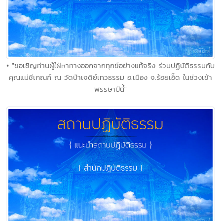
• "ขอเชิญท่านผู้ใฝ่หาทางออกจากทุกข์อย่างแท้จริง ร่วมปฏิบัติธรรมกับ
คุณแม่ชีเกณฑ์ ณ วัดป่าเจดีย์เทวธรรม อ.เมือง จ.ร้อยเอ็ด ในช่วงเข้า
พรรษาปีนี้"