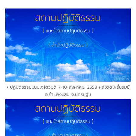
• ปฏิบัติธรรมแบบเจโตวิมุติ 7-10 สิงหาคม. 2558 หลังวัดไผ่รื่นรมย์
อ.กำแพงแสน จ.นครปฐม