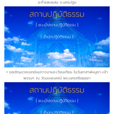
อ.กำแพงแสน จ.นครปฐม
• ขอเชิญบวชเนกขัมมภาวนาและเวียนเทียน ในวันอาสาฬหบูชา-เข้า
พรรษา ณ วัดมเหยงคณ์ พระนครศรีอยุธยา