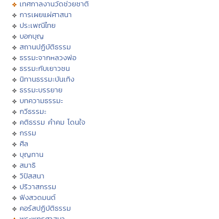
เทศกาลงานวัดช่วยชาติ
การเผยแผ่ศาสนา
ประเพณีไทย
บอกบุญ
สถานปฏิบัติธรรม
ธรรมะจากหลวงพ่อ
ธรรมะกับเยาวชน
นิทานธรรมะบันเทิง
ธรรมะบรรยาย
บทความธรรมะ
กวีธรรมะ
คติธรรม คำคม โดนใจ
กรรม
ศีล
บุญทาน
สมาธิ
วิปัสสนา
ปริวาสกรรม
ฟังสวดมนต์
คอร์สปฏิบัติธรรม
พระพุทธศาสนา