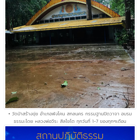
• วัดป่าสร้างขุ่ย อำเภอพังโคน สกลนคร กรรมฐานปิดวาจา อบรม
ธรรมะโดย หลวงพ่อวีระ สีลโชโต ทุกวันที่ 1-7 ของทุกๆเดือน