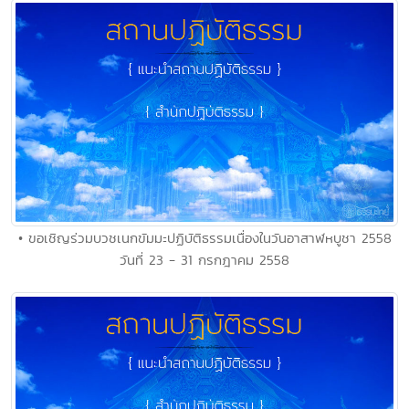
• ขอเชิญร่วมบวชเนกขัมมะปฏิบัติธรรมเนื่องในวันอาสาฬหบูชา 2558
วันที่ 23 - 31 กรกฎาคม 2558