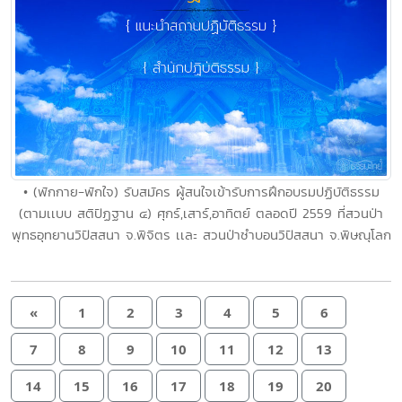
• (พักกาย-พักใจ) รับสมัคร ผู้สนใจเข้ารับการฝึกอบรมปฏิบัติธรรม
(ตามเเบบ สติปัฏฐาน ๔) ศุกร์,เสาร์,อาทิตย์ ตลอดปี 2559 ที่สวนป่า
พุทธอุทยานวิปัสสนา จ.พิจิตร เเละ สวนป่าซำบอนวิปัสสนา จ.พิษณุโลก
«
1
2
3
4
5
6
7
8
9
10
11
12
13
14
15
16
17
18
19
20