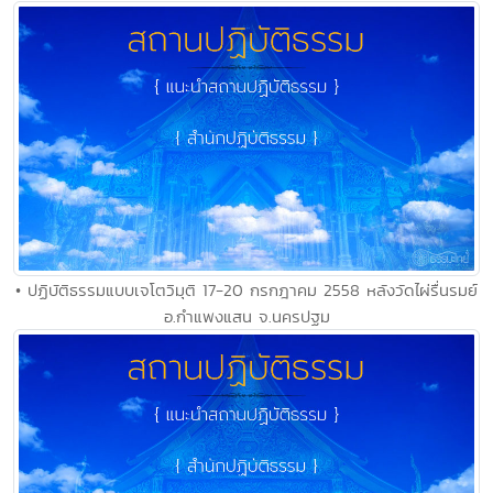
• ปฏิบัติธรรมแบบเจโตวิมุติ 17-20 กรกฎาคม 2558 หลังวัดไผ่รื่นรมย์
อ.กำแพงแสน จ.นครปฐม