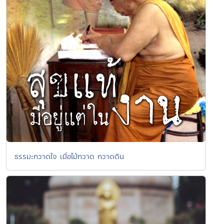
ธรรมะกวาดใจ เมื่อไม้กวาด กวาดดิน