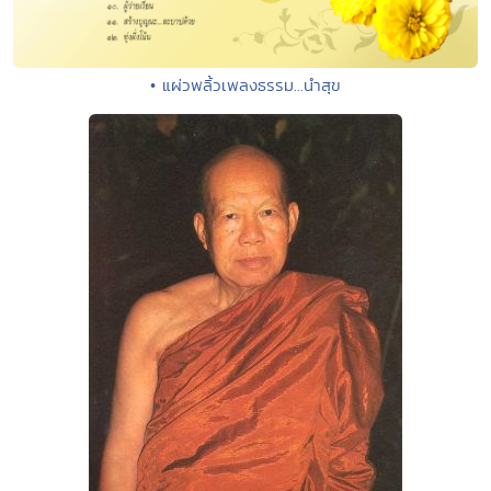
• แผ่วพลิ้วเพลงธรรม...นำสุข