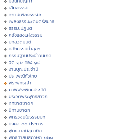
มิลินทปัญหา
เสียงธรรม
สถานีเพลงธรรมะ
เพลงธรรมะ/ดนตรีสมาธิ
ธรรมะปฏิบัติ
คลังแสงแห่งธรรม
บทสวดมนต์
หลักธรรมนำสุขฯ
กรรมฐานประจำวันเกิด
ฮีต ๑๒ คอง ๑๔
งานบุญประจำปี
ประเพณีทั่วไทย
พระพุทธเจ้า
ภาพพระพุทธประวัติ
ประวัติพระพุทธสาวก
ทศชาติชาดก
นิทานชาดก
พุทธวจนในธรรมบท
มงคล ๓๘ ประการ
พุทธศาสนสุภาษิต
พุทธศาสนสุภาษิต ๖๒๑