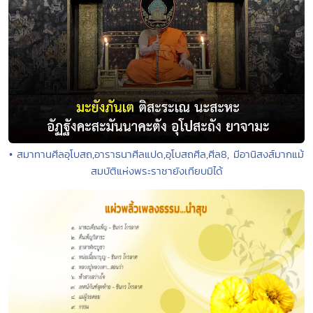
• สมาทานศีลอุโบสถ,อาราธนาศีลแปด,อุโบสถศีล,ศีล8, มีอานิสงส์มากแม้
สมบัติแห่งพระราชายังเทียบมิได้