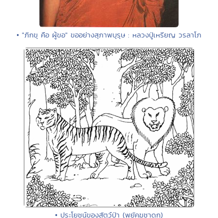
• "ภิกขุ คือ ผู้ขอ" ขออย่างสุภาพบุรุษ : หลวงปู่เหรียญ วรลาโภ
• ประโยชน์ของสัตว์ป่า (พยัคฆชาดก)