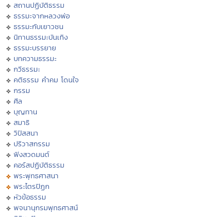
สถานปฏิบัติธรรม
ธรรมะจากหลวงพ่อ
ธรรมะกับเยาวชน
นิทานธรรมะบันเทิง
ธรรมะบรรยาย
บทความธรรมะ
กวีธรรมะ
คติธรรม คำคม โดนใจ
กรรม
ศีล
บุญทาน
สมาธิ
วิปัสสนา
ปริวาสกรรม
ฟังสวดมนต์
คอร์สปฏิบัติธรรม
พระพุทธศาสนา
พระไตรปิฏก
หัวข้อธรรม
พจนานุกรมพุทธศาสน์