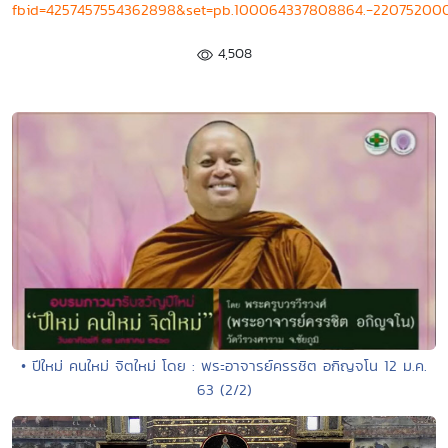
fbid=4257457554362898&set=pb.100064337808864.-22075200
4,508
• ปีใหม่ คนใหม่ จิตใหม่ โดย : พระอาจารย์ครรชิต อกิญจโน 12 ม.ค.
63 (2/2)