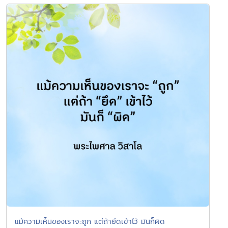
แม้ความเห็นของเราจะถูก แต่ถ้ายึดเข้าไว้ มันก็ผิด