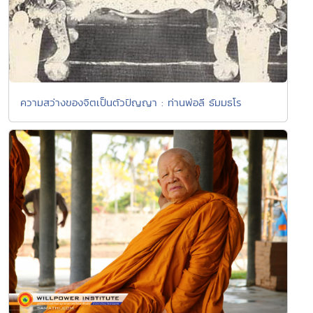
ความสว่างของจิตเป็นตัวปัญญา : ท่านพ่อลี ธัมมธโร