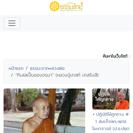
ค้นหาในเว็บไซต์ :
หน้าแรก
ธรรมะจากหลวงพ่อ
"กิเลสเป็นของจรมา" (หลวงปู่เทสก์ เทสรังสี)
• ปฏิบัติให้ถูกทาง #
1 สมเด็จพระพุทธ
โฆษาจารย์ (ป.อ.ปยุต