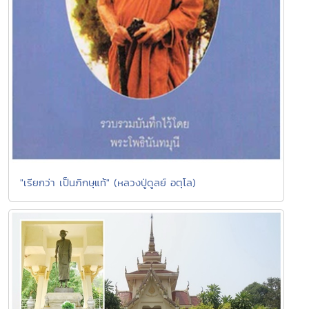
"เรียกว่า เป็นภิกษุแท้" (หลวงปู่ดูลย์ อตุโล)