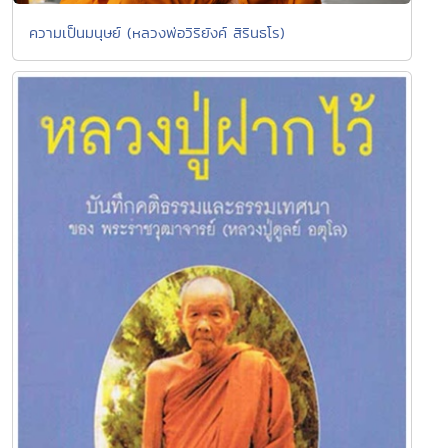
ความเป็นมนุษย์ (หลวงพ่อวิริยังค์ สิรินธโร)