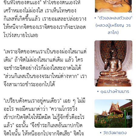
ขึ้นที่ใจของตนเอง"
ทำใจของตนเองให้
เศร้าหมองไม่ผ่องใส เราเห็นโทษของ
กิเลสที่เกิดขึ้นแล้ว เรายอมสละปล่อยวาง
• "ตัวเองหลงตัวเอง"
(หลวงปู่เหรียญ วร
ให้หนีจากจิตของเราจิตของเราก็จะปลอด
ลาโภ)
โปร่งสบายไปเลย
"เพราะจิตของคนเราเป็นของผ่องใสมาแต่
เดิม"
ถ้าจิตไม่ผ่องใสมาแต่เดิม แล้ว ใคร
จะชำระจิตอย่างไรก็ผ่องใสสะอาดไม่ได้
"ส่วนกิเลสเป็นของจรมาใหม่ต่างหาก"
เรา
จึงสามารถชำระออกไปได้
• ๑๘.ปางห้ามมาร
"เปรียบดังคนเราอยู่คนเดียว"
เฉย ๆ ไม่มี
อะไร พอมีคนมาด่าว่า
"ความโกรธวิ่ง
เข้าปกปิดจิตใจให้มืดมิด ไม่รู้จักชั่วดีอะไร
แล้ว"
ฉะนั้น
"จึงชำระกิเลสอันมาปกปิด
จิตใจนั้น ให้หนีออกไปจากจิตเสีย"
จิตใจ
• วัดวังผาแดง