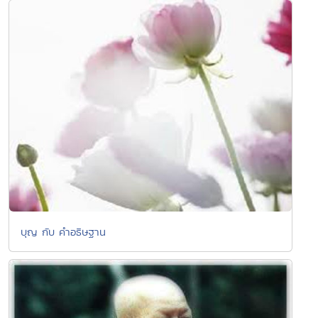
บุญ กับ คำอธิษฐาน