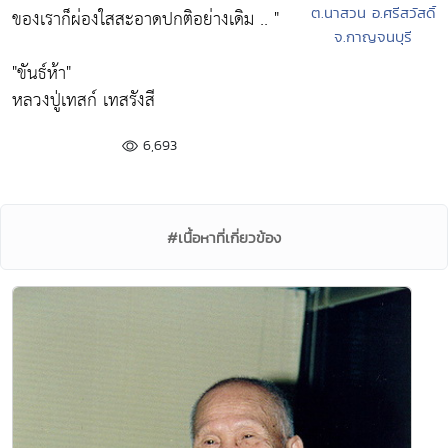
ต.นาสวน อ.ศรีสวัสดิ์
ของเราก็ผ่องใสสะอาดปกติอย่างเดิม .. "
จ.กาญจนบุรี
"ขันธ์ห้า"
หลวงปู่เทสก์ เทสรังสี
6,693
#เนื้อหาที่เกี่ยวข้อง