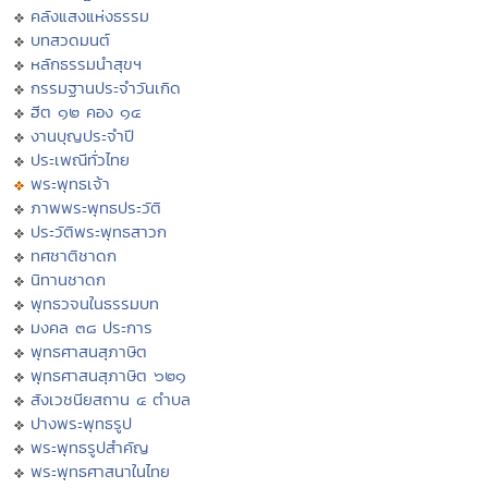
คลังแสงแห่งธรรม
บทสวดมนต์
หลักธรรมนำสุขฯ
กรรมฐานประจำวันเกิด
ฮีต ๑๒ คอง ๑๔
งานบุญประจำปี
ประเพณีทั่วไทย
พระพุทธเจ้า
ภาพพระพุทธประวัติ
ประวัติพระพุทธสาวก
ทศชาติชาดก
นิทานชาดก
พุทธวจนในธรรมบท
มงคล ๓๘ ประการ
พุทธศาสนสุภาษิต
พุทธศาสนสุภาษิต ๖๒๑
สังเวชนียสถาน ๔ ตำบล
ปางพระพุทธรูป
พระพุทธรูปสำคัญ
พระพุทธศาสนาในไทย