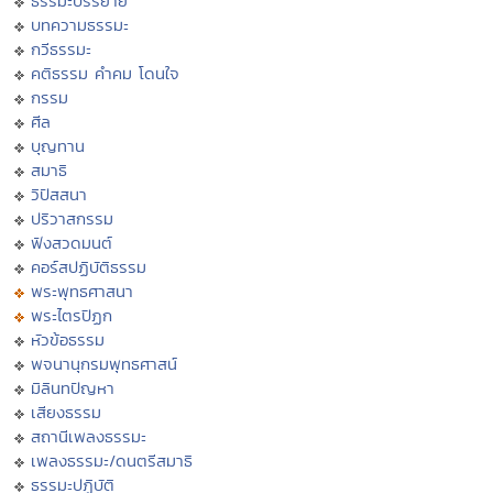
ธรรมะบรรยาย
บทความธรรมะ
กวีธรรมะ
คติธรรม คำคม โดนใจ
กรรม
ศีล
บุญทาน
สมาธิ
วิปัสสนา
ปริวาสกรรม
ฟังสวดมนต์
คอร์สปฏิบัติธรรม
พระพุทธศาสนา
พระไตรปิฏก
หัวข้อธรรม
พจนานุกรมพุทธศาสน์
มิลินทปัญหา
เสียงธรรม
สถานีเพลงธรรมะ
เพลงธรรมะ/ดนตรีสมาธิ
ธรรมะปฏิบัติ