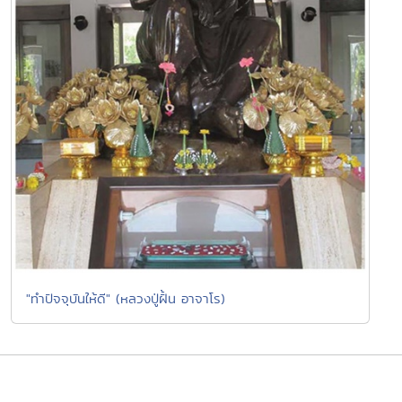
"ทำปัจจุบันให้ดี" (หลวงปู่ฝั้น อาจาโร)