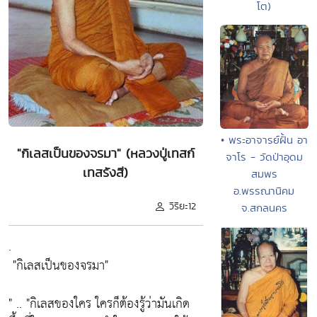
โต)
• พระอาจารย์ฝั้น อา
"กิเลสเป็นของจรมา" (หลวงปู่เทสก์
จาโร - วัดป่าอุดม
เทสรังสี)
สมพร
อ.พรรณานิคม
วิริยะ12
จ.สกลนคร
.
"กิเลสเป็นของจรมา"
" ..
"กิเลสของใคร ใครก็ต้องรู้ว่ามันเกิด