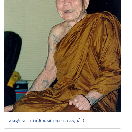
พระพุทธศาสนาเป็นของมีคุณ (หลวงปู่หล้า)