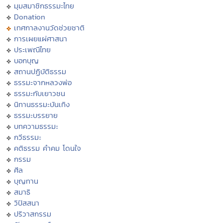
มุมสมาชิกธรรมะไทย
Donation
เทศกาลงานวัดช่วยชาติ
การเผยแผ่ศาสนา
ประเพณีไทย
บอกบุญ
สถานปฏิบัติธรรม
ธรรมะจากหลวงพ่อ
ธรรมะกับเยาวชน
นิทานธรรมะบันเทิง
ธรรมะบรรยาย
บทความธรรมะ
กวีธรรมะ
คติธรรม คำคม โดนใจ
กรรม
ศีล
บุญทาน
สมาธิ
วิปัสสนา
ปริวาสกรรม