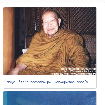
ตัวบุญแท้จริงกับอาการของบุญ : หลวงปู่เหรียญ วรลาโภ