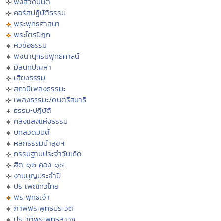
ฟังสวดมนต์
คอร์สปฏิบัติธรรม
พระพุทธศาสนา
พระไตรปิฏก
หัวข้อธรรม
พจนานุกรมพุทธศาสน์
มิลินทปัญหา
เสียงธรรม
สถานีเพลงธรรมะ
เพลงธรรมะ/ดนตรีสมาธิ
ธรรมะปฏิบัติ
คลังแสงแห่งธรรม
บทสวดมนต์
หลักธรรมนำสุขฯ
กรรมฐานประจำวันเกิด
ฮีต ๑๒ คอง ๑๔
งานบุญประจำปี
ประเพณีทั่วไทย
พระพุทธเจ้า
ภาพพระพุทธประวัติ
ประวัติพระพุทธสาวก