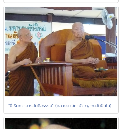
"นี่เรียกว่าสารส้มคือธรรม" (หลวงตามหาบัว ญาณสัมปันโน)