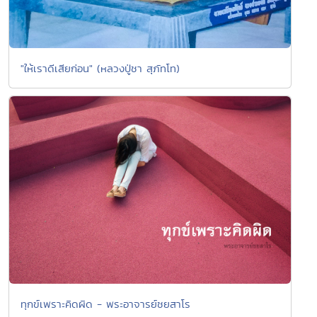
"ให้เราดีเสียก่อน" (หลวงปู่ชา สุภัทโท)
ทุกข์เพราะคิดผิด - พระอาจารย์ชยสาโร