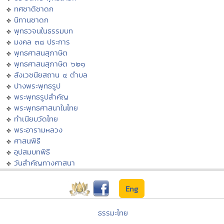
ทศชาติชาดก
นิทานชาดก
พุทธวจนในธรรมบท
มงคล ๓๘ ประการ
พุทธศาสนสุภาษิต
พุทธศาสนสุภาษิต ๖๒๑
สังเวชนียสถาน ๔ ตำบล
ปางพระพุทธรูป
พระพุทธรูปสำคัญ
พระพุทธศาสนาในไทย
ทำเนียบวัดไทย
พระอารามหลวง
ศาสนพิธี
อุปสมบทพิธี
วันสำคัญทางศาสนา
Eng
ธรรมะไทย