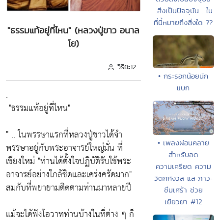
..สิ่งเป็นปัจจุบัน... ใน
ที่นี้หมายถึงสิ่งใด ??
"ธรรมแท้อยู่ที่ไหน" (หลวงปู่ขาว อนาล
โย)
วิริยะ12
• กระรอกน้อยนัก
แบก
.
"ธรรมแท้อยู่ที่ไหน"
" .. ในพรรษาแรกที่หลวงปู่ขาวได้จำ
• เพลงผ่อนคลาย
พรรษาอยู่กับพระอาจารย์ใหญ่มั่น ที่
สำหรับลด
เชียงใหม่
"ท่านได้ตั้งใจปฏิบัติรับใช้พระ
ความเครียด ความ
อาจารย์อย่างใกล้ชิดและเคร่งครัดมาก"
วิตกกังวล และภาวะ
สมกับที่พยายามติดตามท่านมาหลายปี
ซึมเศร้า ช่วย
เยียวยา #12
แม้จะได้ฟังโอวาทท่านบ้างในที่ต่าง ๆ ก็