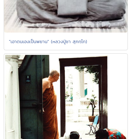
"เอาตนเองเป็นพยาน" (หลวงปู่ชา สุภทฺโท)