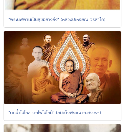
"พระนิพพานเป็นสุขอย่างยิ่ง" (หลวงป่เหรียญ วรลาโภ)
"ตกน้ำไม่ไหล ตกไฟไม่ไหม้" (สมเด็จพระญาณสังวรฯ)