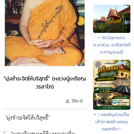
• วัดวังผาแดง
ต.นาสวน อ.ศรีสวัสดิ์
จ.กาญจนบุรี
"มุ่งชำระจิตให้บริสุทธิ์" (หลวงปู่เหรียญ
วรลาโภ)
วิริยะ12
• ✨ขอเชิญร่วมเป็น
"มุ่งชำระจิตให้บริสุทธิ์"
เจ้าภาพสร้างถนน
คอนกรีต✨