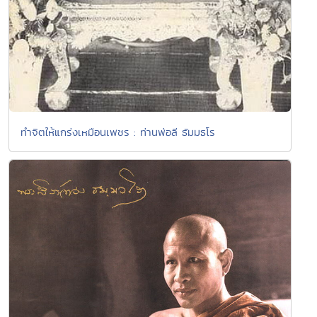
ทำจิตให้แกร่งเหมือนเพชร : ท่านพ่อลี ธัมมธโร