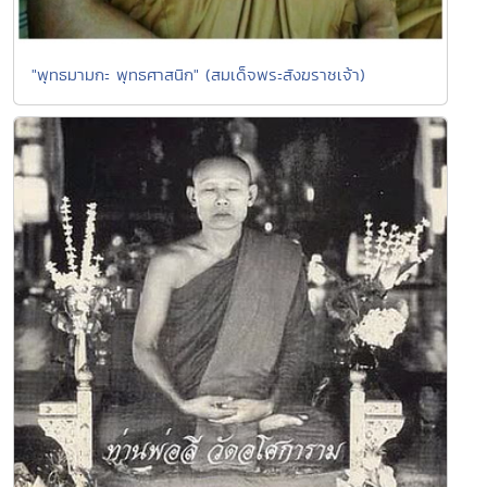
"พุทธมามกะ พุทธศาสนิก" (สมเด็จพระสังฆราชเจ้า)