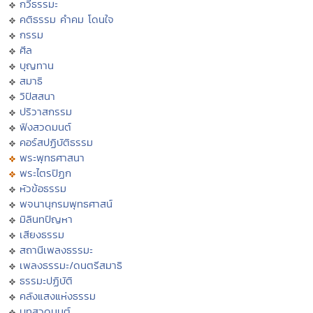
กวีธรรมะ
คติธรรม คำคม โดนใจ
กรรม
ศีล
บุญทาน
สมาธิ
วิปัสสนา
ปริวาสกรรม
ฟังสวดมนต์
คอร์สปฏิบัติธรรม
พระพุทธศาสนา
พระไตรปิฏก
หัวข้อธรรม
พจนานุกรมพุทธศาสน์
มิลินทปัญหา
เสียงธรรม
สถานีเพลงธรรมะ
เพลงธรรมะ/ดนตรีสมาธิ
ธรรมะปฏิบัติ
คลังแสงแห่งธรรม
บทสวดมนต์