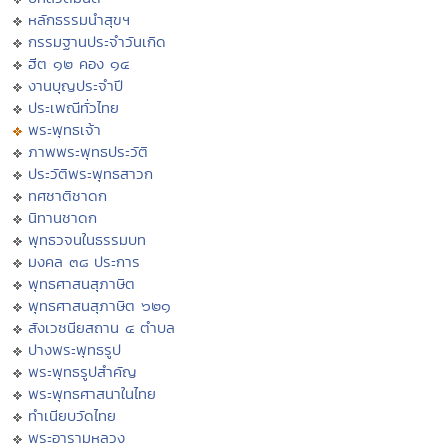
หลักธรรมนำสุขฯ
กรรมฐานประจำวันเกิด
ฮีต ๑๒ คอง ๑๔
งานบุญประจำปี
ประเพณีทั่วไทย
พระพุทธเจ้า
ภาพพระพุทธประวัติ
ประวัติพระพุทธสาวก
ทศชาติชาดก
นิทานชาดก
พุทธวจนในธรรมบท
มงคล ๓๘ ประการ
พุทธศาสนสุภาษิต
พุทธศาสนสุภาษิต ๖๒๑
สังเวชนียสถาน ๔ ตำบล
ปางพระพุทธรูป
พระพุทธรูปสำคัญ
พระพุทธศาสนาในไทย
ทำเนียบวัดไทย
พระอารามหลวง