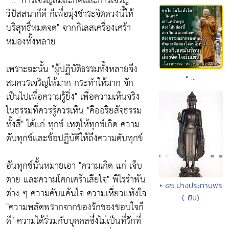
" ..
"การเจริญสมถะก็ดีและการเจริญ
วิปัสสนาก็ดี ก็เพื่อมุ่งชำระจิตดวงนี้ให้
บริสุทธิ์หมดจด"
จากกิเลสเครื่องเศร้า
หมองทั้งหลาย
เพราะฉะนั้น
"ผู้ปฏิบัติธรรมทั้งหลายจึง
• ...
สมควรเจริญให้มาก กระทำให้มาก จัก
เป็นไปเพื่อความรู้ยิ่ง"
เพื่อความเห็นจริง
ในธรรมที่ควรรู้ควรเห็น
"คืออริยสัจธรรม
ทั้งสี่"
ได้แก่ ทุกข์ เหตุให้ทุกข์เกิด ความ
ดับทุกข์และข้อปฏิบัติให้ถึงความดับทุกข์
อันทุกข์นั้นหมายเอา
"ความเกิด แก่ เจ็บ
ตาย และความโศกเศร้าเสียใจ"
พิไรรำพัน
• ๕๖.ปางประทานพร
ต่าง ๆ ความคับแค้นใจ ความเหี่ยวแห้งใจ
( ยืน)
"ความพลัดพรากจากของรักของชอบใจก็
ดี"
ความได้ร่วมกับบุคคลซึ่งไม่เป็นที่รักที่