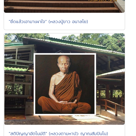
"ยึดแล้วเอามาเผาใจ" (หลวงปู่ขาว อนาลโย)
"สติปัญญาอัตโนมัติ" (หลวงตามหาบัว ญาณสัมปันโน)