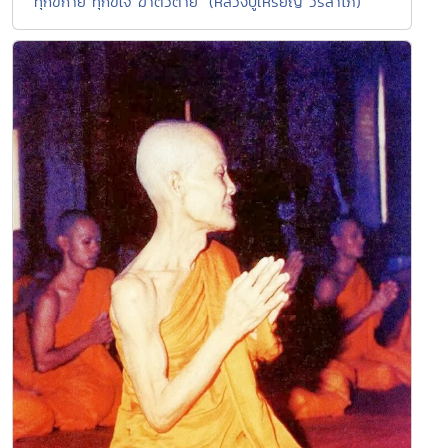
"ทุกข์กาย ทุกข์ใจ ฆ่าตัวตาย" (หลวงปู่เหรียญ วรลาโภ)