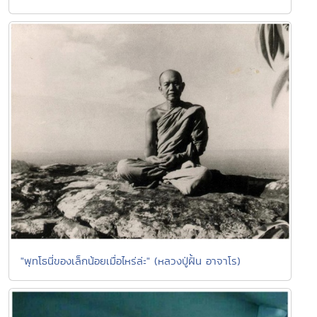
"พุทโธนี่ของเล็กน้อยเมื่อไหร่ล่ะ" (หลวงปู่ฝั้น อาจาโร)