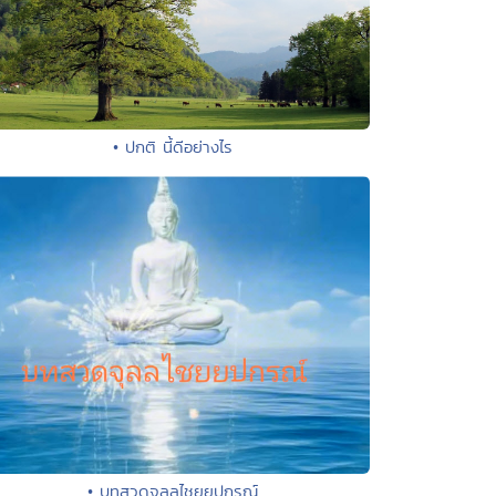
• ปกติ นี้ดีอย่างไร
• บทสวดจุลลไชยยปกรณ์