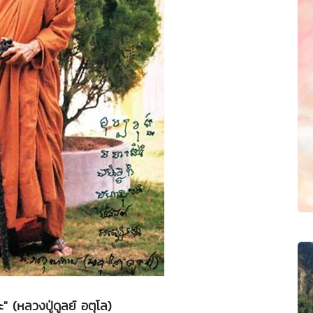
ละ" (หลวงปู่ดูลย์ อตุโล)