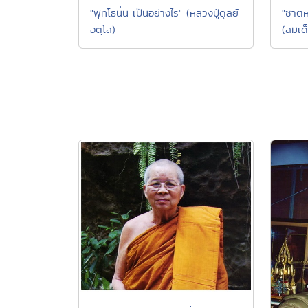
"พุทโธนั้น เป็นอย่างไร" (หลวงปู่ดูลย์
"ชาติห
อตุโล)
(สมเ