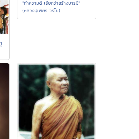
"ทำความดี เรียกว่าสร้างบารมึ"
(หลวงปู่เพียร วิริโย)
่