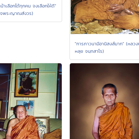
น้าเลือกได้ทุกคน จงเลือกให้ดี"
ด็จพระญาณสังวร)
"การภาวนามีอานิสงส์มาก" (หลวงปู
หลุย จนฺทสาโร)