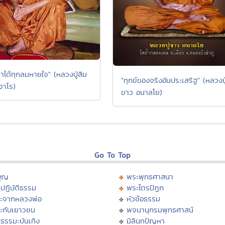
าได้ทุกลมหายใจ" (หลวงปู่สิม
"ทุกข์ของจริงอันประเสริฐ" (หลวงปู
จาโร)
ขาว อนาลโย)
Go To Top
บุญ
พระพุทธศาสนา
ปฏิบัติธรรม
พระไตรปิฏก
ะจากหลวงพ่อ
หัวข้อธรรม
ะกับเยาวชน
พจนานุกรมพุทธศาสน์
ธรรมะบันเทิง
มิลินทปัญหา