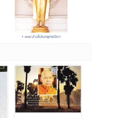
• ๓๗.ปางโปรดพุทธบิดา