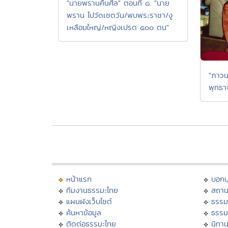
"นายพรานคืนศีล" ตอนที่ ๘. "นาย
พราน ไปวัดเชตวัน/พบพระราชา/งู
เหลือมใหญ่/หญิงเปรต ๕๐๐ ตน"
"ภาวน
พุทธา
หน้าแรก
บอก
ทีมงานธรรมะไทย
สถาน
แผนผังเว็บไซต์
ธรรม
ค้นหาข้อมูล
ธรรม
ติดต่อธรรมะไทย
นิทาน