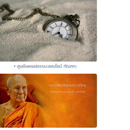
• ศูนย์เผยแผ่ธรรมะออนไลน์ กัณฑกะ