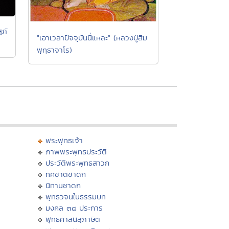
ุภั
"เอาเวลาปัจจุบันนี้แหละ" (หลวงปู่สิม
พุทฺธาจาโร)
พระพุทธเจ้า
ภาพพระพุทธประวัติ
ประวัติพระพุทธสาวก
ทศชาติชาดก
นิทานชาดก
พุทธวจนในธรรมบท
มงคล ๓๘ ประการ
พุทธศาสนสุภาษิต