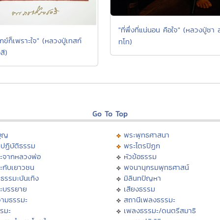
"ที่พึ่งที่แน่นอน คือใจ" (หลวงปู่ชา ส
ุกข์ก็เพราะใจ" (หลวงปู่เทสก์
ทโท)
สี)
Go To Top
บุญ
พระพุทธศาสนา
ปฏิบัติธรรม
พระไตรปิฏก
ะจากหลวงพ่อ
หัวข้อธรรม
ะกับเยาวชน
พจนานุกรมพุทธศาสน์
ธรรมะบันเทิง
มิลินทปัญหา
ะบรรยาย
เสียงธรรม
ามธรรมะ
สถานีเพลงธรรมะ
รรมะ
เพลงธรรมะ/ดนตรีสมาธิ