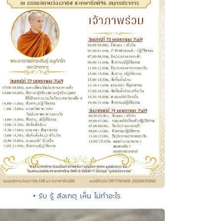
• รับ รู้ สังเกตุ เห็น ไม่ทำอะไร