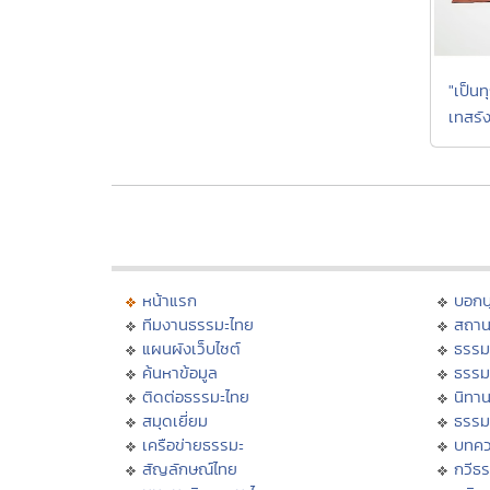
"เป็นท
เทสรัง
หน้าแรก
บอก
ทีมงานธรรมะไทย
สถาน
แผนผังเว็บไซต์
ธรรม
ค้นหาข้อมูล
ธรรม
ติดต่อธรรมะไทย
นิทาน
สมุดเยี่ยม
ธรรม
เครือข่ายธรรมะ
บทคว
สัญลักษณ์ไทย
กวีธ