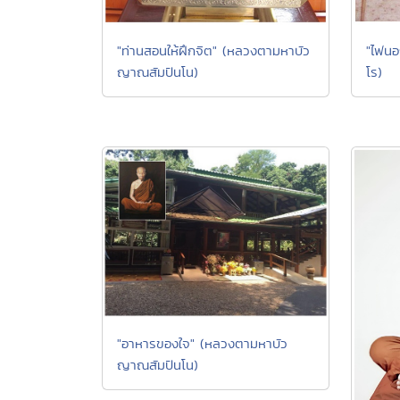
"ไฟนอ
"ท่านสอนให้ฝึกจิต" (หลวงตามหาบัว
โร)
ญาณสัมปันโน)
"อาหารของใจ" (หลวงตามหาบัว
ญาณสัมปันโน)