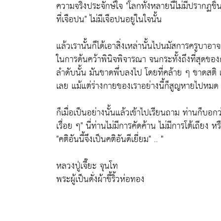
ความจริงประจักษ์ใจ
"โลกทั้งหลายนี้ไม่มีปรากฏชิ้
ที่เจือปน"
ไม่มีเจือปนอยู่ในใจนั้น
แล้วเรานั้นก็ได้เอาสิ่งเหล่านั้นไปนมัสการครูบาอา
ในการด้นคว้าพินิจพิจารณา จนกระทั้งถึงที่สุดข
ลำดับนั้น มันขาดพึ่บลงไป โดยที่คล้าย ๆ ขาดสติ 
เลย แม้แต่ร่างกายของเราอย่างนี้ก็สูญหายไปหมด เ
ก็เมื่อเป็นอย่างนั้นแล้วเข้าไปเรียนถาม ท่านก็บอก
เรื่อย ๆ"
นี่ท่านไม่มีการคัดค้าน ไม่มีการโต้เถียง
"คติอันนี้จึงเป็นคติอันดีเยี่ยม"
.. "
หลวงปู่เจี๊ยะ จุนโท
พระผู้เป็นดั่งผ้าขี้ริ้วห่อทอง