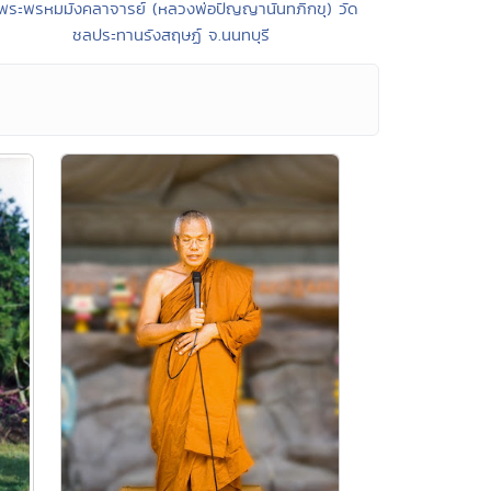
พระพรหมมังคลาจารย์ (หลวงพ่อปัญญานันทภิกขุ) วัด
ชลประทานรังสฤษฏ์ จ.นนทบุรี