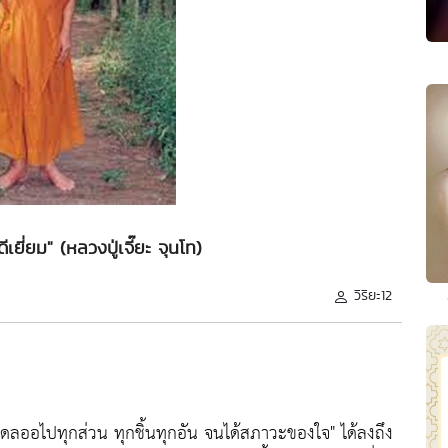
ดีเยี่ยม" (หลวงปู่เจี๊ยะ จุนโท)
วิริยะ12
ยดลออไปทุกส่วน ทุกชิ้นทุกอัน จนได้สภาวะของใจ"
ได้ลงถึง