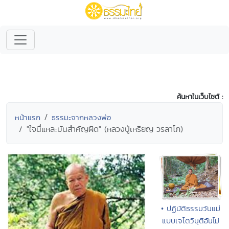
ค้นหาในเว็บไซต์ :
หน้าแรก
ธรรมะจากหลวงพ่อ
"ใจนึ่แหละมันสำคัญผิด" (หลวงปู่เหรียญ วรลาโภ)
• ปฏิบัติธรรมวันแม่
แบบเจโตวิมุติอันไม่