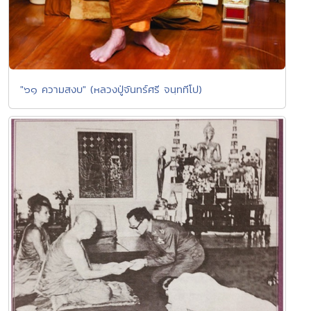
"๖๑ ความสงบ" (หลวงปู่จันทร์ศรี จนฺททีโป)