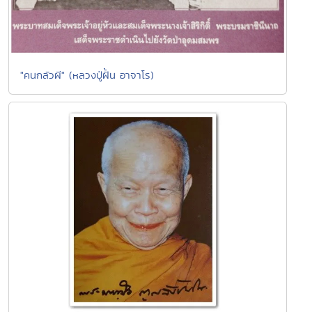
"คนกลัวผี" (หลวงปู่ฝั้น อาจาโร)