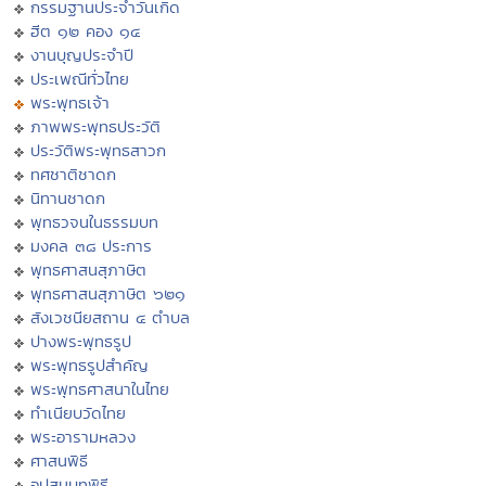
กรรมฐานประจำวันเกิด
ฮีต ๑๒ คอง ๑๔
งานบุญประจำปี
ประเพณีทั่วไทย
พระพุทธเจ้า
ภาพพระพุทธประวัติ
ประวัติพระพุทธสาวก
ทศชาติชาดก
นิทานชาดก
พุทธวจนในธรรมบท
มงคล ๓๘ ประการ
พุทธศาสนสุภาษิต
พุทธศาสนสุภาษิต ๖๒๑
สังเวชนียสถาน ๔ ตำบล
ปางพระพุทธรูป
พระพุทธรูปสำคัญ
พระพุทธศาสนาในไทย
ทำเนียบวัดไทย
พระอารามหลวง
ศาสนพิธี
อุปสมบทพิธี