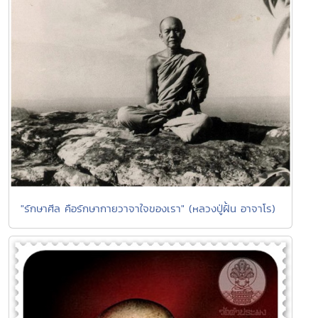
"รักษาศีล คือรักษากายวาจาใจของเรา" (หลวงปู่ฝั้น อาจาโร)