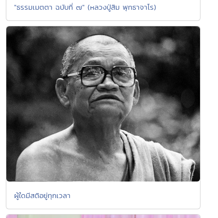
"ธรรมเมตตา ฉบับที่ ๗" (หลวงปู่สิม พุทธาจาโร)
ผู้ใดมีสติอยู่ทุกเวลา