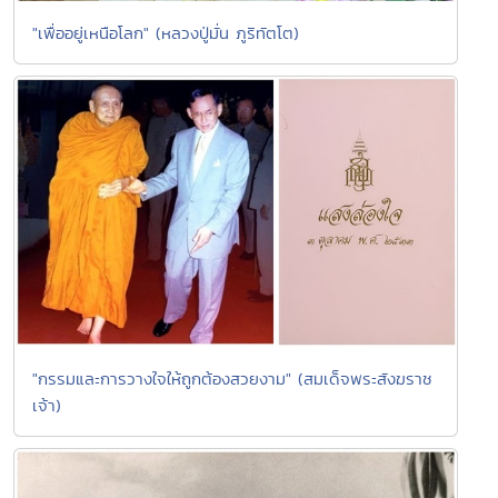
"เพื่ออยู่เหนือโลก" (หลวงปู่มั่น ภูริทัตโต)
"กรรมและการวางใจให้ถูกต้องสวยงาม" (สมเด็จพระสังฆราช
เจ้า)