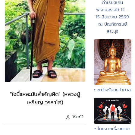
กำเริบ(แก่น
พรหมจรรย์) 12 -
15 สิงหาคม 2569
ณ ปัณฑิตารมย์
สระบุรี
• ๘.ปางรับมธุปายาส
"ใจนึ่แหละมันสำคัญผิด" (หลวงปู่
เหรียญ วรลาโภ)
วิริยะ12
• โทษจากเรื่องกามา
.