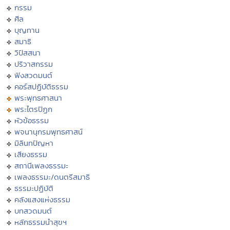
กรรม
ศีล
บุญทาน
สมาธิ
วิปัสสนา
ปริวาสกรรม
ฟังสวดมนต์
คอร์สปฏิบัติธรรม
พระพุทธศาสนา
พระไตรปิฏก
หัวข้อธรรม
พจนานุกรมพุทธศาสน์
มิลินทปัญหา
เสียงธรรม
สถานีเพลงธรรมะ
เพลงธรรมะ/ดนตรีสมาธิ
ธรรมะปฏิบัติ
คลังแสงแห่งธรรม
บทสวดมนต์
หลักธรรมนำสุขฯ