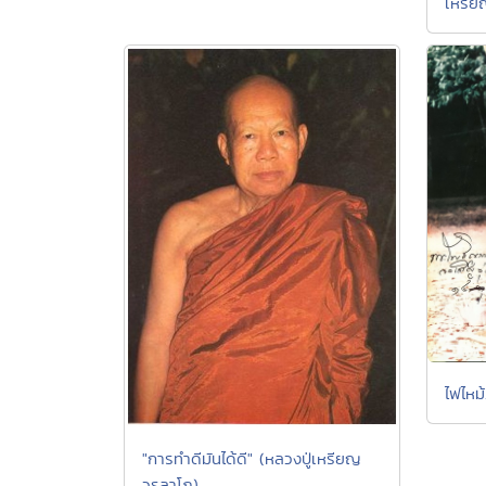
เหรี
ไฟไหม้
"การทำดีมันได้ดี" (หลวงปู่เหรียญ
วรลาโภ)