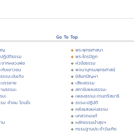
Go To Top
บุญ
พระพุทธศาสนา
ปฏิบัติธรรม
พระไตรปิฏก
ะจากหลวงพ่อ
หัวข้อธรรม
ะกับเยาวชน
พจนานุกรมพุทธศาสน์
ธรรมะบันเทิง
มิลินทปัญหา
ะบรรยาย
เสียงธรรม
ามธรรมะ
สถานีเพลงธรรมะ
รรมะ
เพลงธรรมะ/ดนตรีสมาธิ
รรม คำคม โดนใจ
ธรรมะปฏิบัติ
ม
คลังแสงแห่งธรรม
บทสวดมนต์
าน
หลักธรรมนำสุขฯ
กรรมฐานประจำวันเกิด