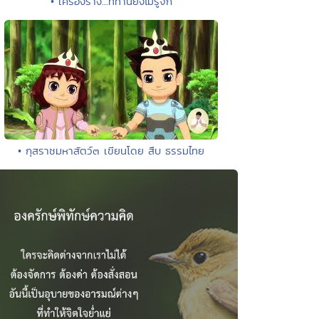
• เครื่องราง...ที่ท่านยังไม่รู้จัก
• กุสราชมหาสัตว์๓ เขียนโดย สืบ ธรรมไทย