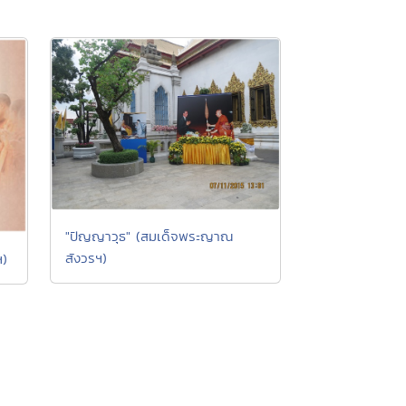
"ปัญญาวุธ" (สมเด็จพระญาณ
สังวรฯ)
ฯ)