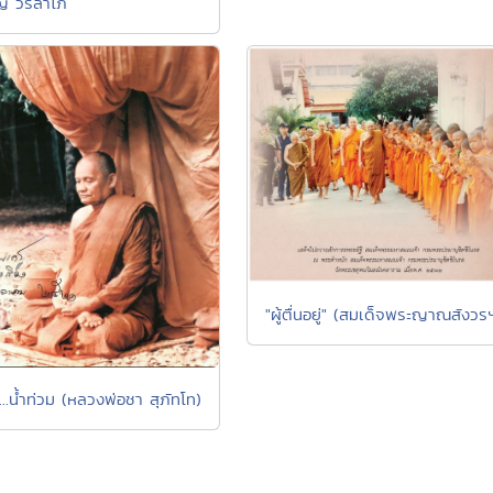
ยญ วรลาโภ
"ผู้ตื่นอยู่" (สมเด็จพระญาณสังวร
...น้ำท่วม (หลวงพ่อชา สุภัทโท)