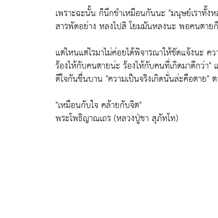
เพราะฉะนั้น ก็นึกขำเหมือนกันนะ
"มนุษย์เราทั้ง
สารพัดอย่าง หลงไปสิ โยมมันหลงนะ พอคนตายก็ร้
แต่ไหนแต่ไรมาไม่ค่อยได้พิจารณาให้ชัดแจ้งนะ 
ร้องไห้กับคนตายน่ะ ร้องไห้กับคนที่เกิดมาดีกว่า"
แ
ดีใจกันชื่นบาน
"ความเป็นจริงเกิดนั่นล่ะคือตาย"
ตา
"เหมือนกับใจ คล้ายกับจิต"
พระโพธิญาณเถร (หลวงปู่ชา สุภัทโท)