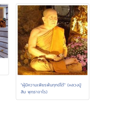
"ผู้มีความเพียรพ้นทุกข์ได้" (หลวงปู่
สิม พุทฺธาจาโร)