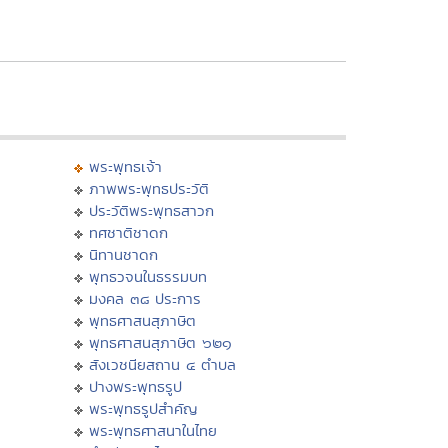
พระพุทธเจ้า
ภาพพระพุทธประวัติ
ประวัติพระพุทธสาวก
ทศชาติชาดก
นิทานชาดก
พุทธวจนในธรรมบท
มงคล ๓๘ ประการ
พุทธศาสนสุภาษิต
พุทธศาสนสุภาษิต ๖๒๑
สังเวชนียสถาน ๔ ตำบล
ปางพระพุทธรูป
พระพุทธรูปสำคัญ
พระพุทธศาสนาในไทย