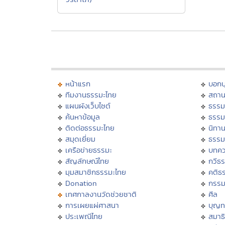
หน้าแรก
บอก
ทีมงานธรรมะไทย
สถาน
แผนผังเว็บไซต์
ธรรม
ค้นหาข้อมูล
ธรรม
ติดต่อธรรมะไทย
นิทาน
สมุดเยี่ยม
ธรรม
เครือข่ายธรรมะ
บทคว
สัญลักษณ์ไทย
กวีธ
มุมสมาชิกธรรมะไทย
คติธ
Donation
กรร
เทศกาลงานวัดช่วยชาติ
ศีล
การเผยแผ่ศาสนา
บุญท
ประเพณีไทย
สมาธิ