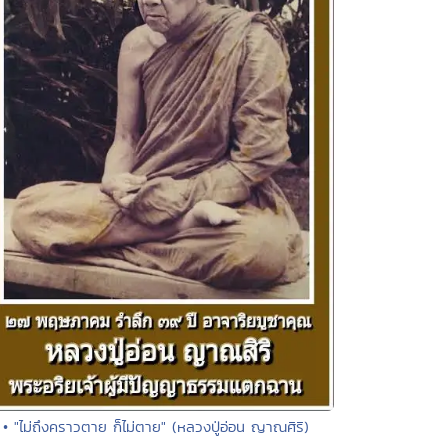
• "ไม่ถึงคราวตาย ก็ไม่ตาย" (หลวงปู่อ่อน ญาณศิริ)