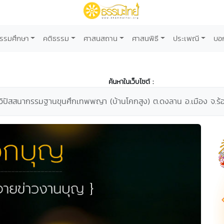
รรมศึกษา
คติธรรม
ศาสนสถาน
ศาสนพิธี
ประเพณี
บอ
ค้นหาในเว็บไซต์ :
กวิปัสสนากรรมฐานขุนศึกเทพพญา (บ้านโคกสูง) ต.ดงลาน อ.เมือง จ.ร้อ