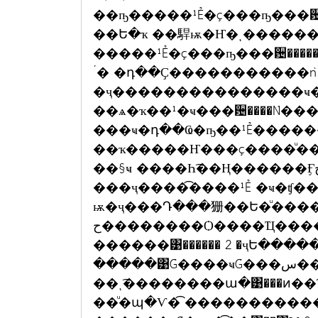
��ҧ�����¹Ẻ�ç���ҧ���਴�
��Ե�ҡ ��駻ѭ�Ҥ�ͺ������
�����¹Ẻ�ç���ҧ���਴��������������ó� �
´� �դ��Ҫ�����������ǹ
�ҷ���������������ҹ�����
��ѧ�ҡ��¹�ҹ���਴����Ǹ��
���ҹ�դ��Ҩ�ҧ��¹Ẻ�����
��ҡ�����Ҥ���ç����ͧ�
��§ҹ ����Һ͡��Ң������Ӻح㹡�����ҧ������ʶ������觷
���ҷ����͡����¹Ẻ �ҹ�ʧ����觺ح�������
ѭ�ҷ���Դ���㹪��Ե�ͧ���� �ͷء��ҹ����͹��
ح��������Ѻ����Ҵ���
������͹������ 2 �ҷԵ���
�����͹Ǵ����ҹǴ���س���
��ͺ͡��������ա�͹���ͷ
��ͧ�պ�Ѵ�͡ ����������