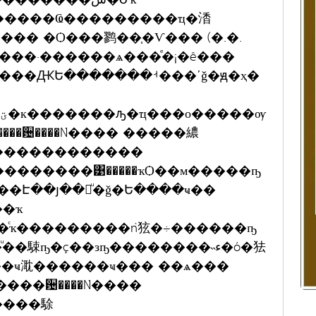
�����Ҩ���������ҵ�㴡
� �Ѻ���鹨��֧�Ѵ��� (�.�.
2555) �ǧ�Ե��дǧ�ԭ�ҳ�ͧ����٭���·������ѧ���ͤ�¡�ê���
�������ࡳ���ʹǧ�ԭ�ҳ�
 ����਴����Ǹ���� �����繷
�������������
��������͹�����ҡѺ��м�����ҧ
��Է��յ��仢ͧ�ǧ�Ե����ҹ��
�ҡ
ͨҡ���������ǹ㹡�÷������ҧ
駷ҧ�ç��зҧ��������˵ء�ó�㹤
��ҹ㴷������ҹ��� ��ѧ���
���਴����Ǹ����
����駼