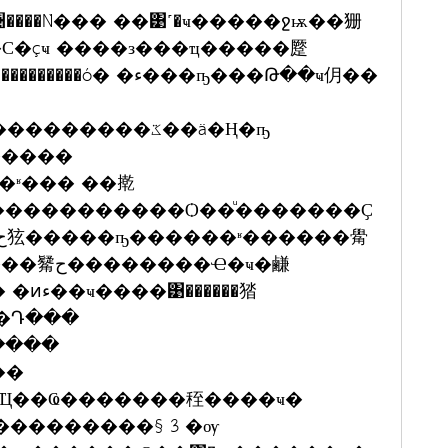
���Ǹ��� ��͹˹�ҹ�����ջѭ��㹪
С�çҹ ����з���ҵ�����蹷
ء���ҧ���Թ��ҹ仴��
����ػ��ä�Ң�ҧ
�����
�ʶ��� ��㨴
�����������Ѻ��ͧ�������Ҫ
�Ҽ�ҹ�鹻
����㹺
�Դ���
�����
��Ҵ��Ҩ�������秷����ҹ�
���������§ 3 �ѹ