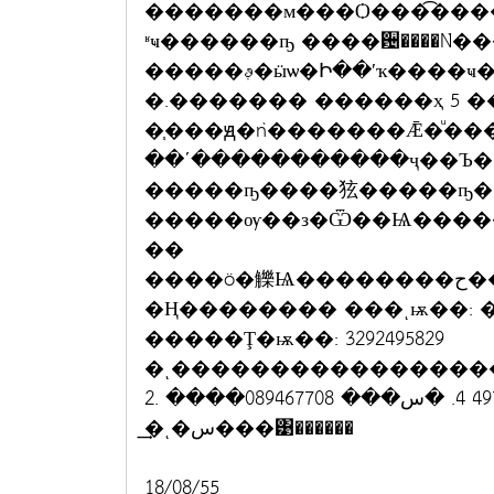
�������м���Ѻ���͡���
ʶҹ������ҧ ����਴����Ǹ�
�����ࢵ�ӹѡ�Ի��ʹҡ����ҹ��ҹ⤡�٧ �.���ҹ �.���ͧ
�.������� ������ҳ 5 ��ҹ�ҷ �Ѩ�غѹ�Ǻ��
�֧���ԭ�ǹ�������Ǣ�ͧ��
��ʹ�����������ҷ��Ъ
�����ҧ����㹡�����ҧ���਴��
�����ѹ��з�Ѿ��Ѩ�����
��
����ö�觻Ѩ��������ح���� ��Ҥ�á�ԡ���
�Ң�������� ���ͺѭ��: �ͧ�ع���ҧ���਴����Ǹ
�����Ţ�ѭ��: 3292495829
�ͺ��������������������
2. ����ࡳ�� 086 8540049 3. �س���� 081 4977704 4. �س��� 089467708
�͢ͺ�س���͹������
18/08/55