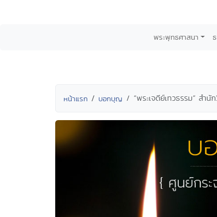
พระพุทธศาสนา
ธ
“พระเจดีย์เทวธรรม” สำนั
หน้าแรก
บอกบุญ