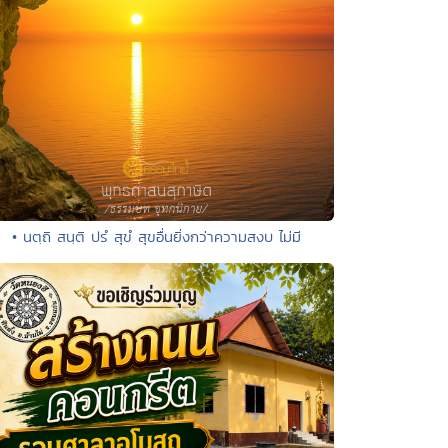
• นตฺถิ สนฺติ ปรํ สุขํ สุขอื่นยิ่งกว่าความสงบ ไม่มี