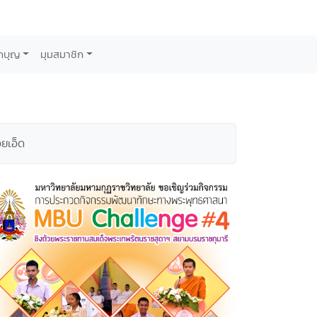
กบุญ
มุมสมาชิก
ยเอ็ด