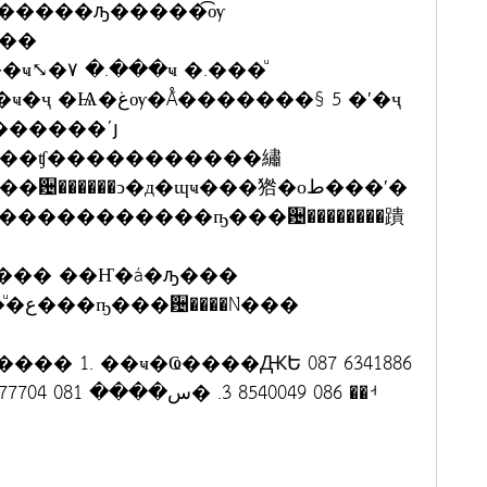
�����ԡ�����͡ѹ
���
�����§ 5 �ʹ�ҷ
������ʹյ
���ʧ�����������繡
����ͻ�д�ɰҹ���㹾�оط���ʹ�
����������ҧ���਴��������蹪
���
 1. ��ҹ�Ҩ����ԪԵ 087 6341886