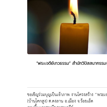
“พระเจดีย์เทวธรรม” สำนักวิปัสสนากรร
ขอเชิญร่วมบุญเป็นเจ้าภาพ งานโครงสร้าง “พระ
(บ้านโคกสูง) ต.ดงลาน อ.เมือง จ.ร้อยเอ็ด