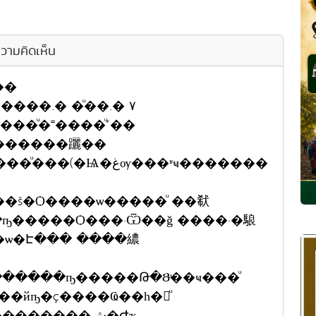
วามคิดเห็น
��
�������躧��
�š�Ѻ����ѡ�����ͧ ��㹷
��ѡ�Է��� ����繷