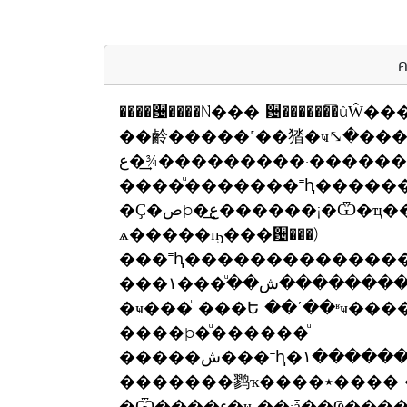
ค
����਴����Ǹ��� ਴������͡�ûŴ��
��鹷�����˹��㹺�ҹ⤡�٧ �.���ͧ �.�������
����¾�͢ع�����·���������ͧ�˭����ͧ˹��
����ͧ�������˭ԧ����
�Ҫ�صþ�͢ع������¡�Ѿ�ҵ����ͧ���(�Ѩ�غѹ���ʶҹ�������
ѧ�����ҧ���਴���)
���˭ԧ��������������
���ش���ͧ��١��������ҧ�����Ѻ���·Ѿ��ǧ ����·�駺
�ҹ���ͧ ���Ե ��ʹ��ʶҹ��
����þ�ͧ������ͧ
�����ش���˭ԧ�١�����������ҧ�����Թ�Ȣͧ��ҹ���ͧ
�������鹨ҡ����٭���� ��йҧ�ç����Ҩ��һ�觡ͧ
�Ѿ����ء�ҹ ��;ǡ��Ҩ�����������ش�Ժҡ