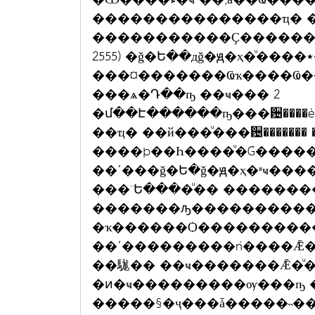
���������������ҵ� 
�����������Ҫ��������
���¤�������Ҩҡ����Ҩ����ԪԵ
���ѧ�Դ��ҧ ��ҹ��� 2
�մ��Է������ҧ���਴����èؾ�к�������ԡ�ҵ���о�����ѹ
��ҵ� ��й���ͧ���਴�������
����þ��Һ����ͧ�Ǵ���
��ʹ���ǧ�Ե�ǧ�ԭ�ҳ�ʶҹ���
���¨Ե����ͧ�� �������
�������ԡ����������
�ҡ������Ѻ����������
��ʹ���������ǹ����Ǣ�ͧ��
��駹�� ��ҹ�������Ǣ�ͧ
�ͷ�ҹ���������ѹ���ҧ �
�����§�ҷ���ǡ�����˵�