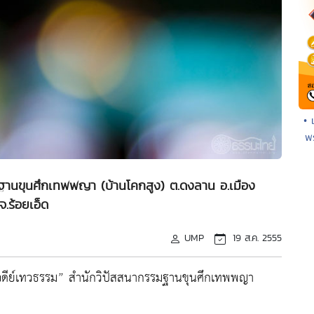
• 
พ
มฐานขุนศึกเทพพญา (บ้านโคกสูง) ต.ดงลาน อ.เมือง
จ.ร้อยเอ็ด
UMP
19 ส.ค. 2555
เจดีย์เทวธรรม” สำนักวิปัสสนากรรมฐานขุนศึกเทพพญา