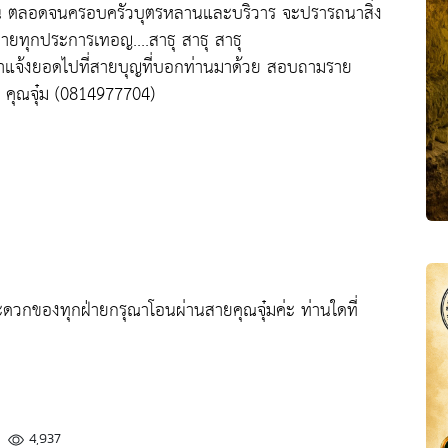
ท่าน ตลอดจนครอบครัวบุตรหลานและบริวาร จะปรารถนาสิ่ง
มายทุกประการเทอญ....สาธุ สาธุ สาธุ
ณาแจ้งยอดไปที่สายบุญที่บอกท่านมาด้วย สอบถามราย
 คุณจุ๋ม (0814977704)
ะดวกของทุกฝ่ายกรุณาโอนผ่านสายคุณจุ๋มค่ะ ท่านใดที่
4,937