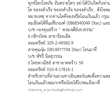
ทุกข์โศกโรคภัย อันตรายใดๆ อย่าได้บังเกิดกับ
ใด ขอจงสำเร็จ ขอจงสำเร็จ ขอจงสำเร็จ....ดังใจห
หมายเหตุ หากท่านใดที่จองหรือโอนเงินแล้ว กรุ
ละเอียดได้ที่แม่ชีเกณฑ์ (0868540049 Dtac) และ
บ/ช กองทุนสร้าง “ พระเจดีย์เทวธรรม”
ธ.กสิกรไทย สาขาร้อยเอ็ด
ออมทรัพย์ 329-2-49582-9
สายคุณจุ๋ม (0814977704 Dtac) โอนมาที่
บ/ช พัชรี นิลสุวรรณ
ธ.ไทยพาณิชย์ สาขาลาดพร้าว 59
ออมทรัพย์ 010-4-17816-1
สำหรับท่านที่อ่านผ่านทางอินเตอร์เนตเพื่อความส
โอนเงินแล้วจะมากหรือน้อยได้โปรดแจ้งมาที่
charisma_a-la-mode@hotmail.com