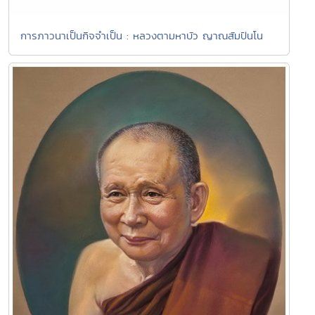
การภาวนาเป็นกิจจำเป็น : หลวงตามหาบัว ญาณสัมปันโน