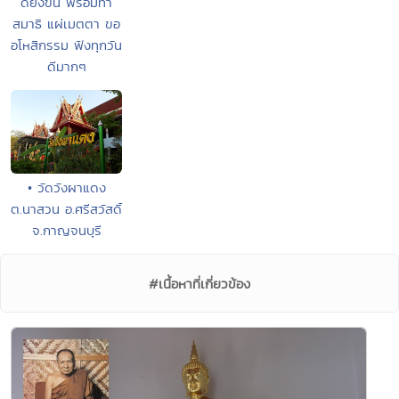
ดียิ่งขึ้น พร้อมทำ
สมาธิ แผ่เมตตา ขอ
อโหสิกรรม ฟังทุกวัน
ดีมากๆ
• วัดวังผาแดง
ต.นาสวน อ.ศรีสวัสดิ์
จ.กาญจนบุรี
#เนื้อหาที่เกี่ยวข้อง