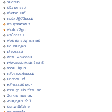
วิปัสสนา
ปริวาสกรรม
ฟังสวดมนต์
คอร์สปฏิบัติธรรม
พระพุทธศาสนา
พระไตรปิฏก
หัวข้อธรรม
พจนานุกรมพุทธศาสน์
มิลินทปัญหา
เสียงธรรม
สถานีเพลงธรรมะ
เพลงธรรมะ/ดนตรีสมาธิ
ธรรมะปฏิบัติ
คลังแสงแห่งธรรม
บทสวดมนต์
หลักธรรมนำสุขฯ
กรรมฐานประจำวันเกิด
ฮีต ๑๒ คอง ๑๔
งานบุญประจำปี
ประเพณีทั่วไทย
พระพุทธเจ้า