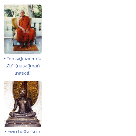
• "หลวงปู่เทสก์ฯ กับ
เสือ" (หลวงปู่เทสก์
เทสรังสี)
• ๖๗.ปางพิจารณา