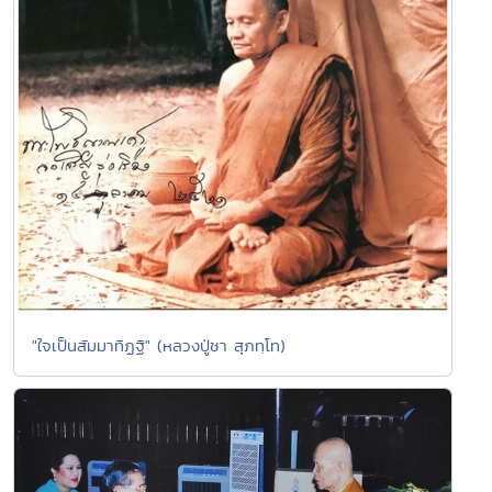
"ใจเป็นสัมมาทิฏฐิ" (หลวงปู่ชา สุภทฺโท)