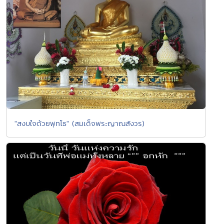
"สงบใจด้วยพุทโธ" (สมเด็จพระญาณสังวร)