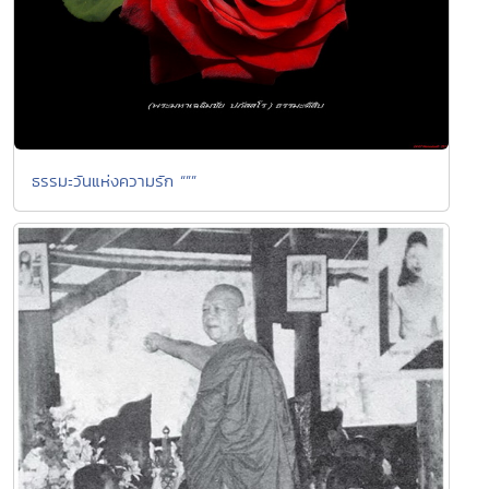
ธรรมะวันแห่งความรัก “””