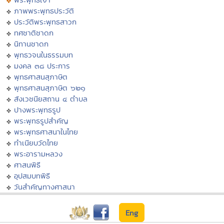
ภาพพระพุทธประวัติ
ประวัติพระพุทธสาวก
ทศชาติชาดก
นิทานชาดก
พุทธวจนในธรรมบท
มงคล ๓๘ ประการ
พุทธศาสนสุภาษิต
พุทธศาสนสุภาษิต ๖๒๑
สังเวชนียสถาน ๔ ตำบล
ปางพระพุทธรูป
พระพุทธรูปสำคัญ
พระพุทธศาสนาในไทย
ทำเนียบวัดไทย
พระอารามหลวง
ศาสนพิธี
อุปสมบทพิธี
วันสำคัญทางศาสนา
Eng