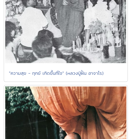
"ความสุข - ทุกข์ เกิดขึ้นที่ใจ" (หลวงปู่ฝั้น อาจาโร)