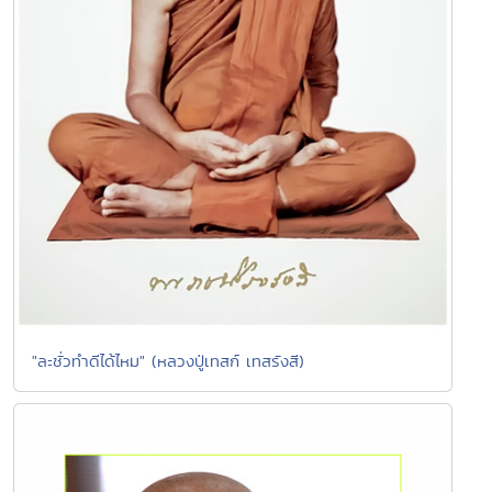
"ละชั่วทำดีได้ไหม" (หลวงปู่เทสก์ เทสรังสี)