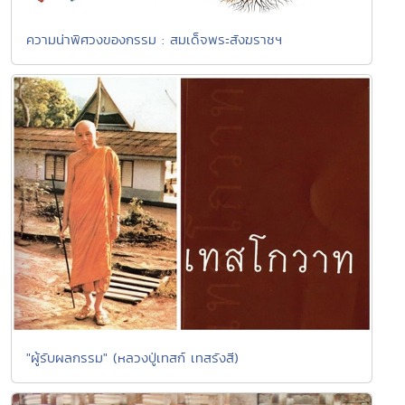
ความน่าพิศวงของกรรม : สมเด็จพระสังฆราชฯ
"ผู้รับผลกรรม" (หลวงปู่เทสก์ เทสรังสี)