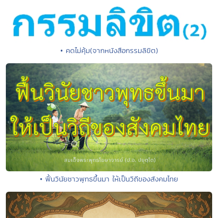
• คดไม่คุ้ม(จากหนังสือกรรมลิขิต)
• ฟื้นวินัยชาวพุทธขึ้นมา ให้เป็นวิถีของสังคมไทย