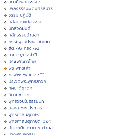
สถานีเพลงธรรมะ
เพลงธรรมะ/ดนตรีสมาธิ
ธรรมะปฏิบัติ
คลังแสงแห่งธรรม
บทสวดมนต์
หลักธรรมนำสุขฯ
กรรมฐานประจำวันเกิด
ฮีต ๑๒ คอง ๑๔
งานบุญประจำปี
ประเพณีทั่วไทย
พระพุทธเจ้า
ภาพพระพุทธประวัติ
ประวัติพระพุทธสาวก
ทศชาติชาดก
นิทานชาดก
พุทธวจนในธรรมบท
มงคล ๓๘ ประการ
พุทธศาสนสุภาษิต
พุทธศาสนสุภาษิต ๖๒๑
สังเวชนียสถาน ๔ ตำบล
ปางพระพุทธรูป