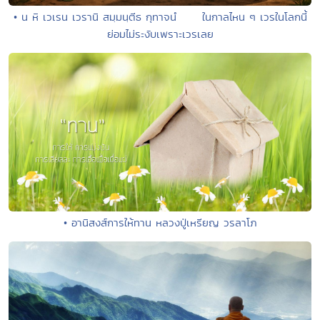
• น หิ เวเรน เวรานิ สมฺมนฺตีธ กุทาจนํ ในกาลไหน ๆ เวรในโลกนี้
ย่อมไม่ระงับเพราะเวรเลย
• อานิสงส์การให้ทาน หลวงปู่เหรียญ วรลาโภ