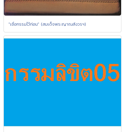
"เชื่อกรรมไว้ก่อน" (สมเด็จพระญาณสังวรฯ)