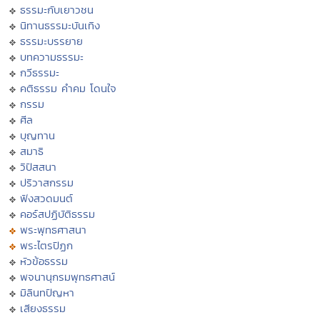
ธรรมะกับเยาวชน
นิทานธรรมะบันเทิง
ธรรมะบรรยาย
บทความธรรมะ
กวีธรรมะ
คติธรรม คำคม โดนใจ
กรรม
ศีล
บุญทาน
สมาธิ
วิปัสสนา
ปริวาสกรรม
ฟังสวดมนต์
คอร์สปฏิบัติธรรม
พระพุทธศาสนา
พระไตรปิฏก
หัวข้อธรรม
พจนานุกรมพุทธศาสน์
มิลินทปัญหา
เสียงธรรม