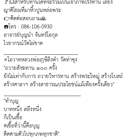
🚩💥สำหรับท่านใดที่จะร่วมเป็นเจ้าภาพโรงทาน เลี้ยง
ญาติโยมที่มาหิ้วปูนหล่อพระ
👉ติดต่อสอบถาม🙏
☎️โทร : 086-106-0930
อาจารย์บุญนำ จันทร์โอกุล
ไวยากรณ์วัดไผ่ขาด
___________________________
⭐โอวาทหลวงพ่อฤาษีลิงดำ วัดท่าซุง
"ถวายสังฆทาน ๑๐๐ ครั้ง
ยังไม่เท่ากับการ ถวายวิหารทาน สร้างพระใหญ่ สร้างโบสถ์
สร้างศาลาฯ สร้างสาธารณประโยชน์แม้เพียงครั้งเดียว"
____________________________
"ทำบุญ
บาทหนึ่ง สลึงหนี่ง
ก็เป็นเชื้อ
#เชื้อที่ว่านี้คือบุญ
ติดตามตัวไปทุกภพทุกชาติ"