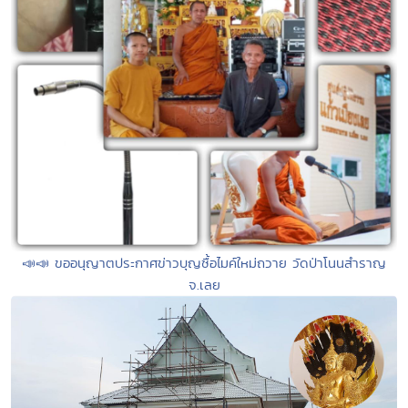
📣📣 ขออนุญาตประกาศข่าวบุญซื้อไมค์ใหม่ถวาย วัดป่าโนนสำราญ
จ.เลย