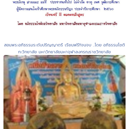
สอนพระอภิธรรมระดับปริญญาตรี เรียนฟรี!!จนจบ ..โดย อภิธรรมโชติ
กะวิทยาลัย มหาวิทยาลัยมหาจุฬาลงกรณราชวิทยาลัย