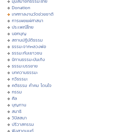
มุมสมาชิกธรรมะไทย
Donation
เทศกาลงานวัดช่วยชาติ
การเผยแผ่ศาสนา
ประเพณีไทย
บอกบุญ
สถานปฏิบัติธรรม
ธรรมะจากหลวงพ่อ
ธรรมะกับเยาวชน
นิทานธรรมะบันเทิง
ธรรมะบรรยาย
บทความธรรมะ
กวีธรรมะ
คติธรรม คำคม โดนใจ
กรรม
ศีล
บุญทาน
สมาธิ
วิปัสสนา
ปริวาสกรรม
ฟังสวดมนต์