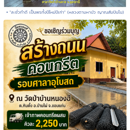
• "ละชั่วทำดี เป็นพรทั้งปีใหม่ปีเก่า" (หลวงตามหาบัว ญาณสัมปันโน)