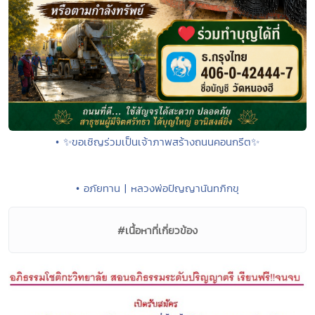
• ✨ขอเชิญร่วมเป็นเจ้าภาพสร้างถนนคอนกรีต✨
• อภัยทาน | หลวงพ่อปัญญานันทภิกขุ
#เนื้อหาที่เกี่ยวข้อง