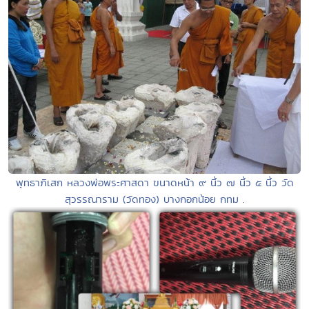
พุทธาภิเสก หลวงพ่อพระศาสดา ขนาดหน้า ๙ นิ้ว ๗ นิ้ว ๕ นิ้ว วัด
สุวรรณาราม (วัดทอง) บางกอกน้อย กทม .