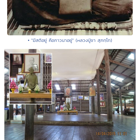
• "มีสติอยู่ คือภาวนาอยู่" (หลวงปู่ชา สุภทฺโท)