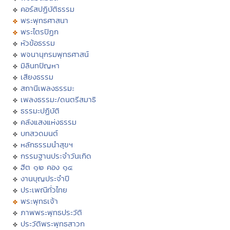
คอร์สปฏิบัติธรรม
พระพุทธศาสนา
พระไตรปิฏก
หัวข้อธรรม
พจนานุกรมพุทธศาสน์
มิลินทปัญหา
เสียงธรรม
สถานีเพลงธรรมะ
เพลงธรรมะ/ดนตรีสมาธิ
ธรรมะปฏิบัติ
คลังแสงแห่งธรรม
บทสวดมนต์
หลักธรรมนำสุขฯ
กรรมฐานประจำวันเกิด
ฮีต ๑๒ คอง ๑๔
งานบุญประจำปี
ประเพณีทั่วไทย
พระพุทธเจ้า
ภาพพระพุทธประวัติ
ประวัติพระพุทธสาวก