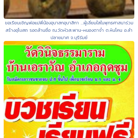
ขอเรียนเชิญพ่อแม่พี่น้องอุบาสกอุบาสิกา ...ผู้เลี่ยมใสในพุทธศาสนาร่วม
สร้างอุโบสถ รอดล้านชื่อ ณ.วัดหัวสะพาน-หนองตาจ่ำ ต.หินโคน อ.ลำ
ปลายมาศ จ.บุรีรัมย์