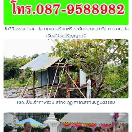
วัดวินิจธรรมาราม ส่งสามเณรเรียนฟรี ระดับประถม ม.ต้น ม.ปลาย ส่ง
เรียนให้จบปริญญาตรี
เชิญเป็นเจ้าภาพร่วม สร้าง กุฏิ.ศาลา.สถานปฏิบัติธรรม