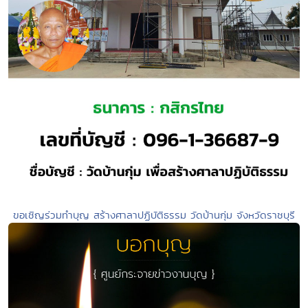
ขอเชิญร่วมทำบุญ สร้างศาลาปฏิบัติธรรม วัดบ้านกุ่ม จังหวัดราชบุรี