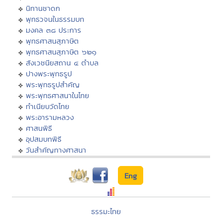
นิทานชาดก
พุทธวจนในธรรมบท
มงคล ๓๘ ประการ
พุทธศาสนสุภาษิต
พุทธศาสนสุภาษิต ๖๒๑
สังเวชนียสถาน ๔ ตำบล
ปางพระพุทธรูป
พระพุทธรูปสำคัญ
พระพุทธศาสนาในไทย
ทำเนียบวัดไทย
พระอารามหลวง
ศาสนพิธี
อุปสมบทพิธี
วันสำคัญทางศาสนา
Eng
ธรรมะไทย