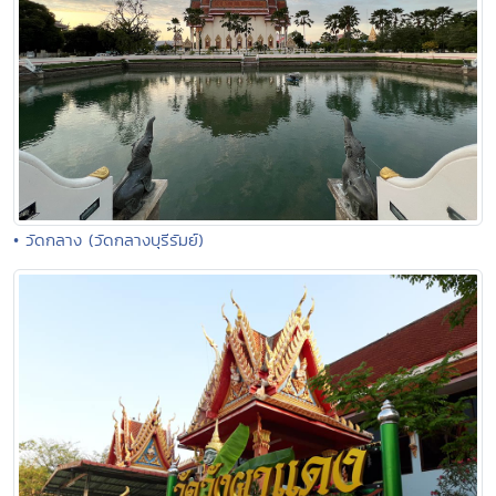
• วัดกลาง (วัดกลางบุรีรัมย์)