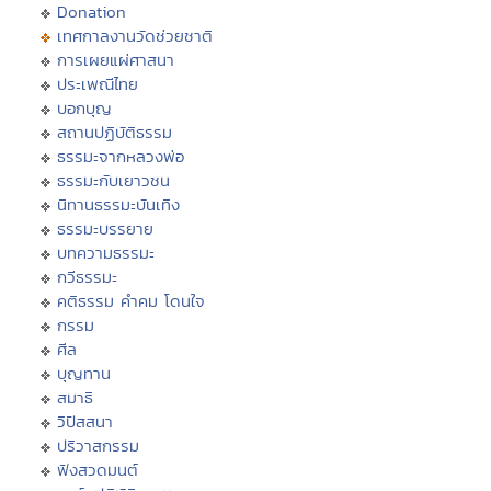
Donation
เทศกาลงานวัดช่วยชาติ
การเผยแผ่ศาสนา
ประเพณีไทย
บอกบุญ
สถานปฏิบัติธรรม
ธรรมะจากหลวงพ่อ
ธรรมะกับเยาวชน
นิทานธรรมะบันเทิง
ธรรมะบรรยาย
บทความธรรมะ
กวีธรรมะ
คติธรรม คำคม โดนใจ
กรรม
ศีล
บุญทาน
สมาธิ
วิปัสสนา
ปริวาสกรรม
ฟังสวดมนต์