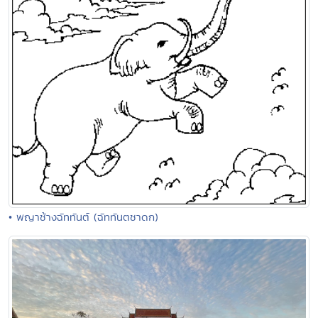
• พญาช้างฉัททันต์ (ฉัททันตชาดก)