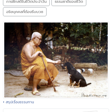
การฝึกสติในชีวิตประจำวัน
ธรรมชาติของชีวิต
อริยบุคคลที่ต้องรีบบวช
• สรุปเรื่องธรรมทาน