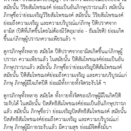
สมัยนั้น วิริยสัมโพชฌงค์ ย่อมเป็นอันภิกษุปรารภแล้ว สมัยนั้น
ภิกษุชื่อว่าย่อมเจริญวิริยสัมโพชฌงค์ สมัยนั้น วิริยสัมโพชฌงค์
ย่อมถึงความเจริญ และความบริบูรณ์แก่ภิกษุ ปีติปราศจาก
อามิส (ปิติที่เกิดขึ้นโดยไม่ต้องมีวัตถุมาล่อ - ธัมมโชติ) ย่อมเกิด
ขึ้นแก่ภิกษุผู้ปรารภความเพียรแล้ว ฯ
ดูกรภิกษุทั้งหลาย สมัยใด ปีติปราศจากอามิสเกิดขึ้นแก่ภิกษุผู้
ปรารภ ความเพียรแล้ว ในสมัยนั้น ปีติสัมโพชฌงค์ย่อมเป็นอัน
ภิกษุปรารภแล้ว สมัยนั้น ภิกษุชื่อว่าย่อมเจริญปีติสัมโพชฌงค์
สมัยนั้น ปีติสัมโพชฌงค์ย่อมถึงความเจริญ และความบริบูรณ์แก่
ภิกษุ ภิกษุผู้มีใจเกิดปีติ ย่อมมีทั้งกายทั้งจิตระงับได้ ฯ
ดูกรภิกษุทั้งหลาย สมัยใด ทั้งกายทั้งจิตของภิกษุผู้มีใจเกิดปีติ
ระงับได้ ในสมัยนั้น ปัสสัทธิสัมโพชฌงค์ย่อมเป็นอันภิกษุปรารภ
แล้ว สมัยนั้น ภิกษุชื่อว่า ย่อมเจริญปัสสัทธิสัมโพชฌงค์ สมัยนั้น
ปัสสัทธิสัมโพชฌงค์ย่อมถึงความเจริญ และความบริบูรณ์แก่
ภิกษุ ภิกษุผู้มีกายระงับแล้ว มีความสุข ย่อมมีจิตตั้งมั่นฯ