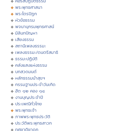
คอร์สปฏิบัติธรรม
พระพุทธศาสนา
พระไตรปิฏก
หัวข้อธรรม
พจนานุกรมพุทธศาสน์
มิลินทปัญหา
เสียงธรรม
สถานีเพลงธรรมะ
เพลงธรรมะ/ดนตรีสมาธิ
ธรรมะปฏิบัติ
คลังแสงแห่งธรรม
บทสวดมนต์
หลักธรรมนำสุขฯ
กรรมฐานประจำวันเกิด
ฮีต ๑๒ คอง ๑๔
งานบุญประจำปี
ประเพณีทั่วไทย
พระพุทธเจ้า
ภาพพระพุทธประวัติ
ประวัติพระพุทธสาวก
ทศชาติชาดก