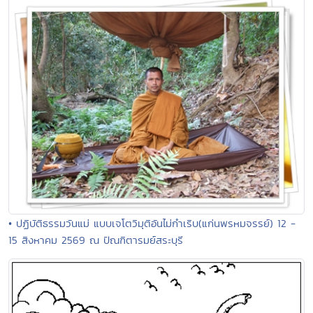
• ปฏิบัติธรรมวันแม่ แบบเจโตวิมุติอันไม่กำเริบ(แก่นพรหมจรรย์) 12 -
15 สิงหาคม 2569 ณ ปัณฑิตารมย์สระบุรี