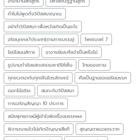
อานาปานสติสูตร
มหาสติปัฏฐานสูตร
ทำไมไม่พูดถึงวิปัสสนาญาณ
อย่าทำวิปัสสนา-เพื่อหวังเกิดเป็นอะไร
อริยบุคคล7ประเภท(ตามการบรรลุ)
โพชฌงค์ 7
โยนิโสมนสิการ
อาจารย์และศีลจำเป็นหรือไม่
รูปนามกำลังแสดงธรรมชาติให้เห็น
โทษของกาม
ทุกขเวทนากับทุกข์ในไตรลักษณ์
ศีลเป็นฐานของอริยมรรค
ดอกไม้อริยะ
สมถะกับวิปัสสนา
การเจริญสัญญา 10 ประการ
สมัยพุทธกาลมีผู้เข้าใจผิดเรื่องมรรคผล
พิจารณาแล้วไม่เกิดปัญญาเสียที
สุญญตาแนวเถรวาท