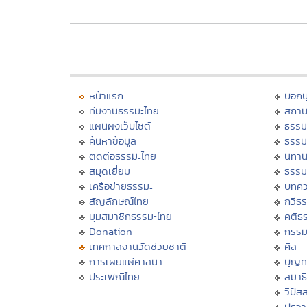
หน้าแรก
บอก
ทีมงานธรรมะไทย
สถาน
แผนผังเว็บไซต์
ธรรม
ค้นหาข้อมูล
ธรรม
ติดต่อธรรมะไทย
นิทาน
สมุดเยี่ยม
ธรรม
เครือข่ายธรรมะ
บทคว
สัญลักษณ์ไทย
กวีธ
มุมสมาชิกธรรมะไทย
คติธ
Donation
กรร
เทศกาลงานวัดช่วยชาติ
ศีล
การเผยแผ่ศาสนา
บุญท
ประเพณีไทย
สมาธิ
วิปัส
ปริว