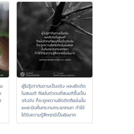
็น
ผู้ไม่รู้เท่าทันตามเป็นจริง หลงยึดติด
๗
ในสมมติ ถือมั่นตัวตนที่สมมติขึ้นเป็น
ๆ
จริงจัง ก็จะถูกความยึดติดถือมั่นนั้น
แหละบีบคั้นกระทบกระแทกเอา ทำให้
ได้รับความรู้สึกทุกข์เป็นอันมาก