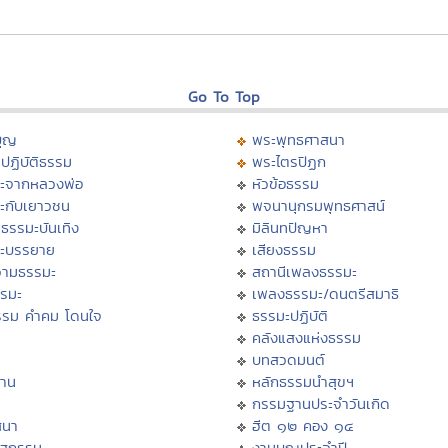
Go To Top
บุญ
พระพุทธศาสนา
ปฏิบัติธรรม
พระไตรปิฏก
ะจากหลวงพ่อ
หัวข้อธรรม
ะกับเยาวชน
พจนานุกรมพุทธศาสน์
ธรรมะบันเทิง
มิลินทปัญหา
ะบรรยาย
เสียงธรรม
ามธรรมะ
สถานีเพลงธรรมะ
รรมะ
เพลงธรรมะ/ดนตรีสมาธิ
รรม คำคม โดนใจ
ธรรมะปฏิบัติ
ม
คลังแสงแห่งธรรม
บทสวดมนต์
าน
หลักธรรมนำสุขฯ
กรรมฐานประจำวันเกิด
สนา
ฮีต ๑๒ คอง ๑๔
าสกรรม
งานบุญประจำปี