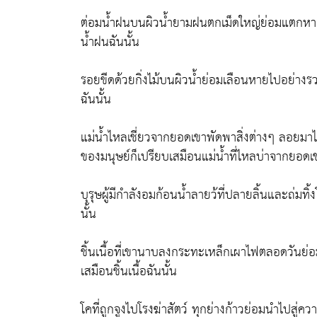
ต่อมน้ำฝนบนผิวน้ำยามฝนตกเม็ดใหญ่ย่อมแตกหายไ
น้ำฝนฉันนั้น
รอยขีดด้วยกิ่งไม้บนผิวน้ำย่อมเลือนหายไปอย่างร
ฉันนั้น
แม่น้ำไหลเชี่ยวจากยอดเขาพัดพาสิ่งต่างๆ ลอยมาไม
ของมนุษย์ก็เปรียบเสมือนแม่น้ำที่ไหลบ่าจากยอดเข
บุรุษผู้มีกำลังอมก้อนน้ำลายว้ที่ปลายลิ้นและถ่มท
นั้น
ชิ้นเนื้อที่เขานาบลงกระทะเหล็กเผาไฟตลอดวันย่
เสมือนชิ้นเนื้อฉันนั้น
โคที่ถูกจูงไปโรงฆ่าสัตว์ ทุกย่างก้าวย่อมนำไปสู่ค