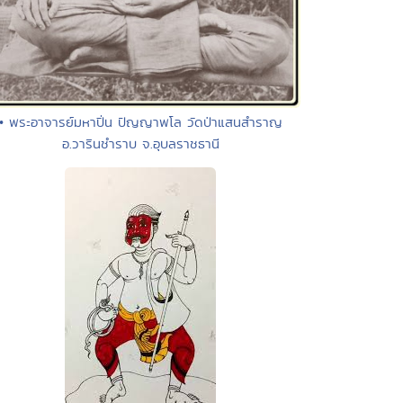
• พระอาจารย์มหาปิ่น ปัญญาพโล วัดป่าแสนสำราญ
อ.วารินชำราบ จ.อุบลราชธานี