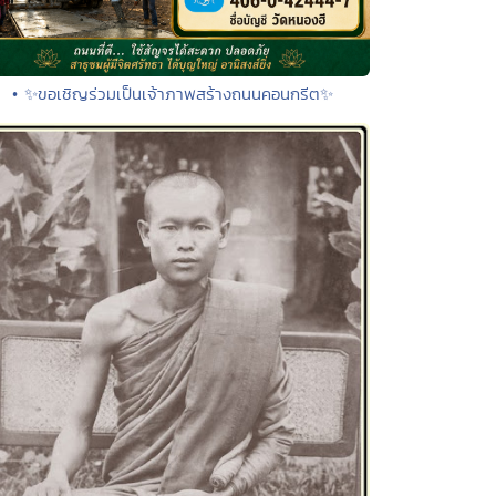
• ✨ขอเชิญร่วมเป็นเจ้าภาพสร้างถนนคอนกรีต✨