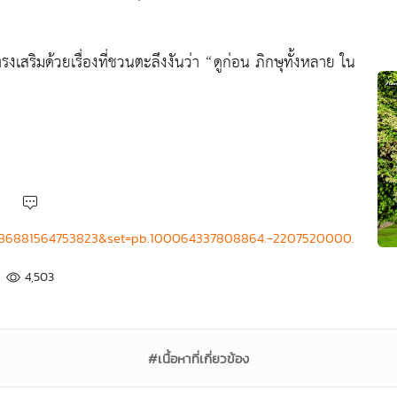
งเสริมด้วยเรื่องที่ชวนตะลึงงันว่า “ดูก่อน ภิกษุทั้งหลาย ใน
4986881564753823&set=pb.100064337808864.-2207520000.
4,503
#เนื้อหาที่เกี่ยวข้อง