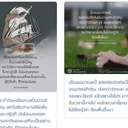
เรื่องมฆมาณพนี้ สมัยก่อนจัดกันเป
งานเทศน์สำคัญ เรียกว่าวัตรบท 
ของพระอินทร์ แล้วอย่างไรไปๆ มา
ระจำวันเหมือนทะเลปั่นป่วนมี
ถึงเวลานี้หายไป คนไทยเวลานี้แทบ
หญ่ อย่าไปคิดว่าจะรอให้คลื่น
ไม่มีใครรู้จัก ต้องฟื้นขึ้นมา
งจะปฏิบัติ มันไม่หมดหรอก
รรมชาติของทะเลที่จะเป็นอย่าง
้มีเรือดีๆ ชีวิตย่อมไม่ล่ม