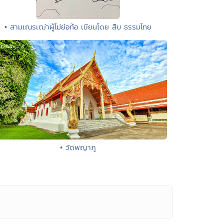
• สามเณรเฒ่าผู้ไม่ย่อท้อ เขียนโดย สืบ ธรรมไทย
• วัดพญาภู