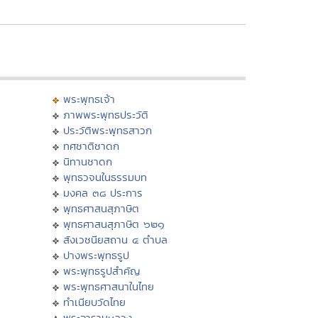
พระพุทธเจ้า
ภาพพระพุทธประวัติ
ประวัติพระพุทธสาวก
ทศชาติชาดก
นิทานชาดก
พุทธวจนในธรรมบท
มงคล ๓๘ ประการ
พุทธศาสนสุภาษิต
พุทธศาสนสุภาษิต ๖๒๑
สังเวชนียสถาน ๔ ตำบล
ปางพระพุทธรูป
พระพุทธรูปสำคัญ
พระพุทธศาสนาในไทย
ทำเนียบวัดไทย
พระอารามหลวง