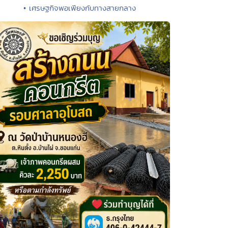
• เศรษฐกิจพอเพียงกับทางสายกลาง