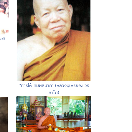
่อลี
."การให้ ที่มีผลมาก" (หลวงปู่เหรียญ วร
ลาโภ)