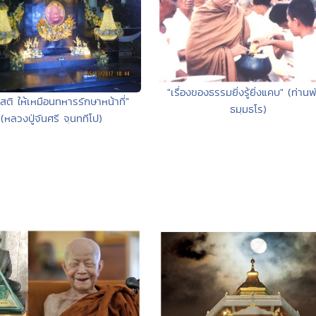
"เรื่องของธรรมยิ่งรู้ยิ่งแคบ" (ท่านพ
สติ ให้เหมือนทหารรักษาหน้าที่"
ธมฺมธโร)
(หลวงปู่จันศรี จฺนททีโป)