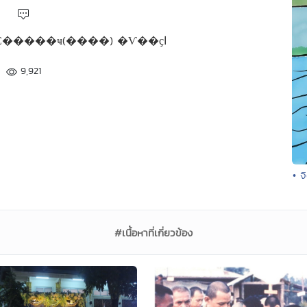
ที่มา : ��ǧ��;���Ҫ�����ҹ(����) �Ѵ��ҫا
9,921
• จ
#เนื้อหาที่เกี่ยวข้อง