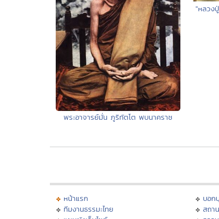
"หลวงปู
พระอาจารย์มั่น ภูริทัตโต พบนาคราช
หน้าแรก
บอก
ทีมงานธรรมะไทย
สถาน