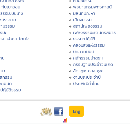
ะจากหลวงพ่อ
หัวข้อธรรม
ะกับเยาวชน
พจนานุกรมพุทธศาสน์
ธรรมะบันเทิง
มิลินทปัญหา
ะบรรยาย
เสียงธรรม
ามธรรมะ
สถานีเพลงธรรมะ
รรมะ
เพลงธรรมะ/ดนตรีสมาธิ
รรม คำคม โดนใจ
ธรรมะปฏิบัติ
ม
คลังแสงแห่งธรรม
บทสวดมนต์
าน
หลักธรรมนำสุขฯ
กรรมฐานประจำวันเกิด
สนา
ฮีต ๑๒ คอง ๑๔
าสกรรม
งานบุญประจำปี
วดมนต์
ประเพณีทั่วไทย
ปฏิบัติธรรม
Eng