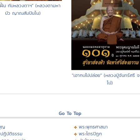
่ฝั้น กับหลวงตาฯ" (หลวงตามหา
บัว ญาณสัมปันโน)
"เอากบไปปล่อย" (หลวงปู่จันทร์ศรี จ
โป)
Go To Top
บุญ
พระพุทธศาสนา
ปฏิบัติธรรม
พระไตรปิฏก