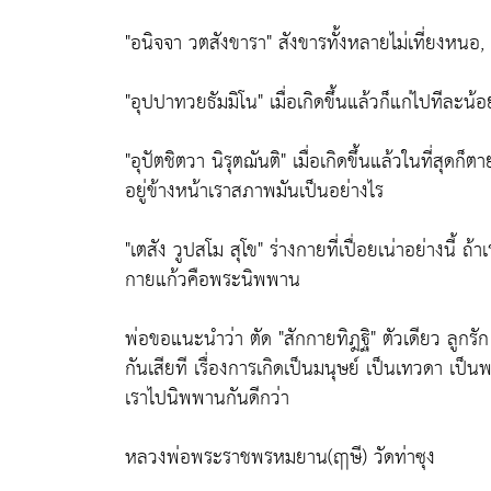
"อนิจจา วตสังขารา" สังขารทั้งหลายไม่เที่ยงหนอ,
"อุปปาทวยธัมมิโน" เมื่อเกิดขึ้นแล้วก็แก่ไปทีละน้
"อุปัตชิตวา นิรุตฌันติ" เมื่อเกิดขึ้นแล้วในที่สุ
อยู่ข้างหน้าเราสภาพมันเป็นอย่างไร
"เตสัง วูปสโม สุโข" ร่างกายที่เปื่อยเน่าอย่างนี้ ถ
กายแก้วคือพระนิพพาน
พ่อขอแนะนำว่า ตัด "สักกายทิฎฐิ" ตัวเดียว ลูกรัก ค
กันเสียที เรื่องการเกิดเป็นมนุษย์ เป็นเทวดา เป็
เราไปนิพพานกันดีกว่า
หลวงพ่อพระราชพรหมยาน(ฤๅษี) วัดท่าซุง