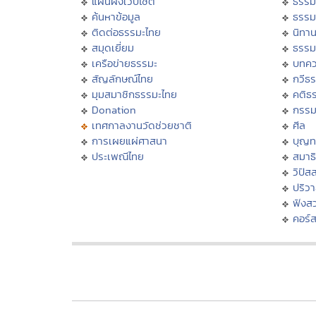
แผนผังเว็บไซต์
ธรรม
ค้นหาข้อมูล
ธรรม
ติดต่อธรรมะไทย
นิทาน
สมุดเยี่ยม
ธรรม
เครือข่ายธรรมะ
บทคว
สัญลักษณ์ไทย
กวีธ
มุมสมาชิกธรรมะไทย
คติธ
Donation
กรร
เทศกาลงานวัดช่วยชาติ
ศีล
การเผยแผ่ศาสนา
บุญท
ประเพณีไทย
สมาธิ
วิปัส
ปริว
ฟังส
คอร์ส