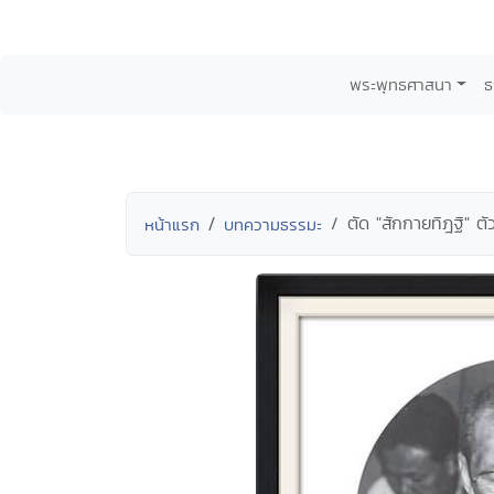
พระพุทธศาสนา
ธ
ตัด "สักกายทิฎฐิ" ตั
หน้าแรก
บทความธรรมะ