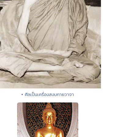
• ศีลเป็นเครื่องสงบกายวาจา