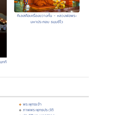
กิเลสคือเครื่องขวางกั้น - หลวงพ่อพระ
มหาประกอบ ธมฺมชีโว
นฺทที
พระพุทธเจ้า
ภาพพระพุทธประวัติ