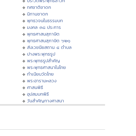
ประวัติพระพุทธสาวก
ทศชาติชาดก
นิทานชาดก
พุทธวจนในธรรมบท
มงคล ๓๘ ประการ
พุทธศาสนสุภาษิต
พุทธศาสนสุภาษิต ๖๒๑
สังเวชนียสถาน ๔ ตำบล
ปางพระพุทธรูป
พระพุทธรูปสำคัญ
พระพุทธศาสนาในไทย
ทำเนียบวัดไทย
พระอารามหลวง
ศาสนพิธี
อุปสมบทพิธี
วันสำคัญทางศาสนา