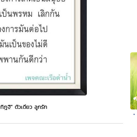
ทิฎฐิ" ตัวเดียว ลูกรัก
•