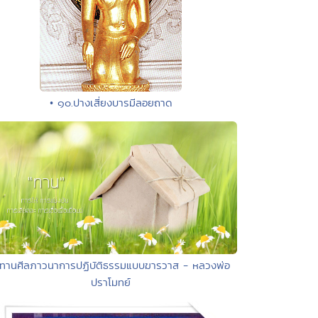
• ๑๐.ปางเสี่ยงบารมีลอยถาด
 ทานศีลภาวนาการปฏิบัติธรรมแบบฆารวาส - หลวงพ่อ
ปราโมทย์