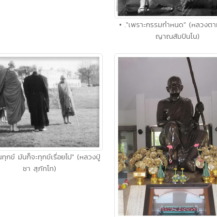
• ."เพราะกรรมกำหนด" (หลวงตา
ญาณสัมปันโน)
็นทุกข์ มันก็จะทุกข์เรื่อยไป" (หลวงปู่
ชา สุภัทโท)