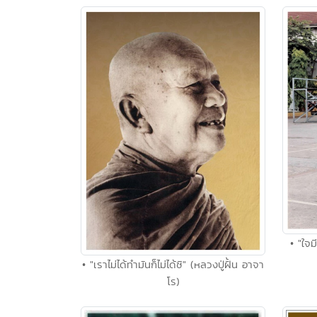
• "ใจม
• "เราไม่ได้ทำมันก็ไม่ได้ซิ" (หลวงปู่ฝั้น อาจา
โร)