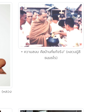
• ความสงบ คือบ้านที่แท้จริง" (หลวงปู่ลี
ธมฺมธโร)
" (หลวง