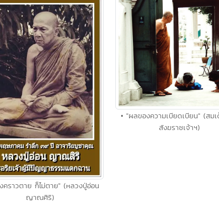
• "ผลของความเบียดเบียน" (สมเ
สังฆราชเจ้าฯ)
ถึงคราวตาย ก็ไม่ตาย" (หลวงปู่อ่อน
ญาณศิริ)