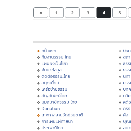
4
«
1
2
3
5
หน้าแรก
บอก
ทีมงานธรรมะไทย
สถา
แผนผังเว็บไซต์
ธรร
ค้นหาข้อมูล
ธรร
ติดต่อธรรมะไทย
นิทา
สมุดเยี่ยม
ธรร
เครือข่ายธรรมะ
บทค
สัญลักษณ์ไทย
กวี
มุมสมาชิกธรรมะไทย
คติ
Donation
กรร
เทศกาลงานวัดช่วยชาติ
ศีล
การเผยแผ่ศาสนา
บุญ
ประเพณีไทย
สมาธ