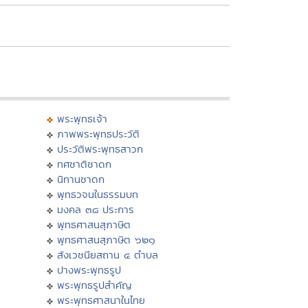
พระพุทธเจ้า
ภาพพระพุทธประวัติ
ประวัติพระพุทธสาวก
ทศชาติชาดก
นิทานชาดก
พุทธวจนในธรรมบท
มงคล ๓๘ ประการ
พุทธศาสนสุภาษิต
พุทธศาสนสุภาษิต ๖๒๑
สังเวชนียสถาน ๔ ตำบล
ปางพระพุทธรูป
พระพุทธรูปสำคัญ
พระพุทธศาสนาในไทย