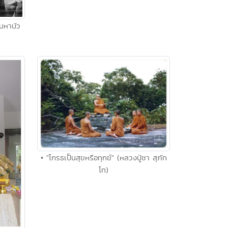
มหาบัว
• "โกรธเป็นสุขหรือทุกข์" (หลวงปู่ชา สุภัท
โท)