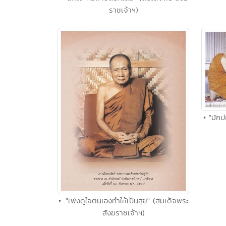
ราชเจ้าฯ)
• "มักป
• ."เพ่งดูใจตนเองทำให้เป็นสุข" (สมเด็จพระ
สังฆราชเจ้าฯ)