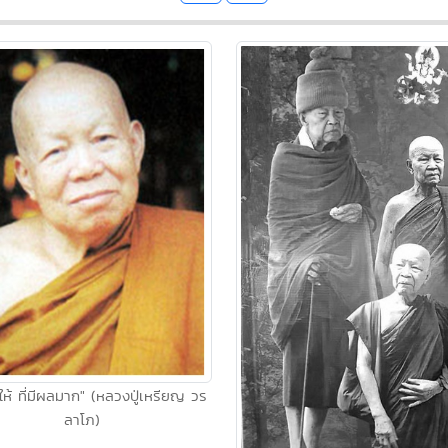
ให้ ที่มีผลมาก" (หลวงปู่เหรียญ วร
ลาโภ)