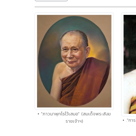
• "ภาวนาพุทโธไว้เสมอ" (สมเด็จพระสังฆ
• ."การ
ราชเจ้าฯ)