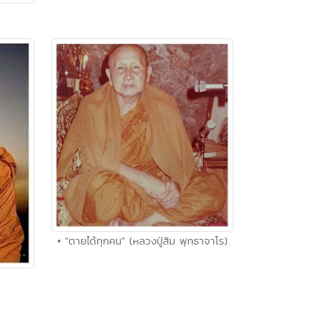
• "ตายได้ทุกคน" (หลวงปู่สิม พุทธาจาโร)