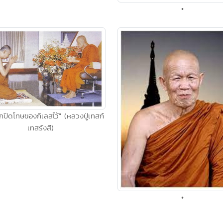
•
กปิดโทษของกิเลสไว้" (หลวงปู่เทสก์
เทสรังสี)
•