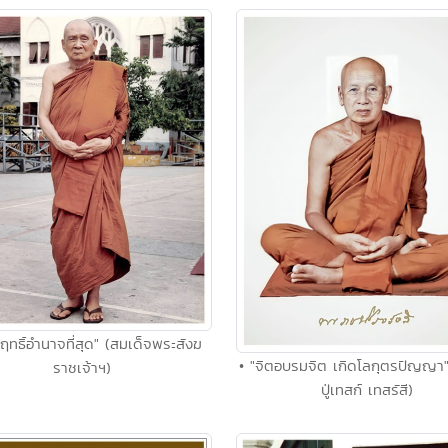
ีฤทธิ์อำนาจที่สุด" (สมเด็จพระสังฆ
• "จิตอบรมจิต เกิดโลกุตรปัญญา
ราชเจ้าฯ)
ปู่เทสก์ เทสรัสี)