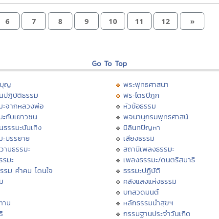
6
7
8
9
10
11
12
»
Go To Top
บุญ
พระพุทธศาสนา
นปฏิบัติธรรม
พระไตรปิฏก
มะจากหลวงพ่อ
หัวข้อธรรม
มะกับเยาวชน
พจนานุกรมพุทธศาสน์
นธรรมะบันเทิง
มิลินทปัญหา
มะบรรยาย
เสียงธรรม
วามธรรมะ
สถานีเพลงธรรมะ
ธรรมะ
เพลงธรรมะ/ดนตรีสมาธิ
ธรรม คำคม โดนใจ
ธรรมะปฏิบัติ
ม
คลังแสงแห่งธรรม
บทสวดมนต์
ทาน
หลักธรรมนำสุขฯ
ิ
กรรมฐานประจำวันเกิด