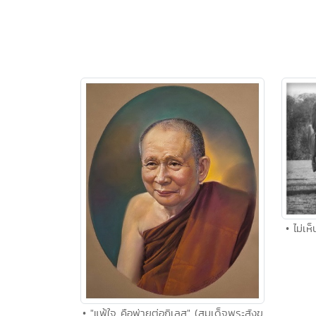
• ไม่เห
• "แพ้ใจ คือพ่ายต่อกิเลส" (สมเด็จพระสังฆ